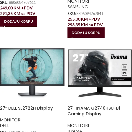
MONITORI
SKU:
8806084707611
SAMSUNG
249,00
KM
+PDV
291,35
KM
sa PDV
SKU:
8806094767841
255,00
KM
+PDV
DODAJ U KORPU
298,35
KM
sa PDV
DODAJ U KORPU
27” DELL SE2722H Display
27” IIYAMA G2740HSU-B1
Gaming Display
MONITORI
DELL
MONITORI
IIYAMA