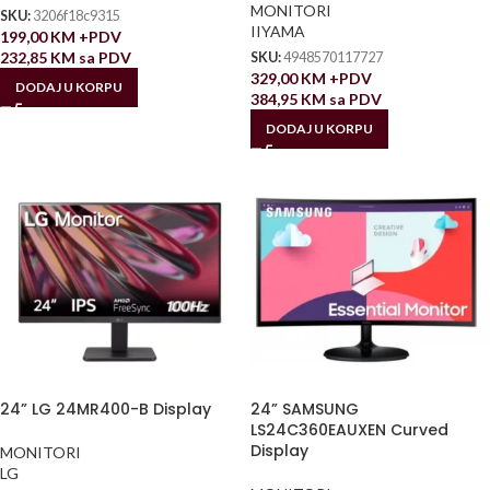
MONITORI
SKU:
3206f18c9315
IIYAMA
199,00
KM
+PDV
232,85
KM
sa PDV
SKU:
4948570117727
329,00
KM
+PDV
DODAJ U KORPU
384,95
KM
sa PDV
DODAJ U KORPU
24” LG 24MR400-B Display
24” SAMSUNG
LS24C360EAUXEN Curved
Display
MONITORI
LG