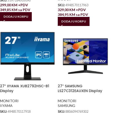
SKU:
5397184505090
299,00
KM
+PDV
SKU:
4948570117963
349,85
KM
sa PDV
329,00
KM
+PDV
384,95
KM
sa PDV
DODAJ U KORPU
DODAJ U KORPU
27” IIYAMA XUB2792HSC-B1
27” SAMSUNG
Display
LS27C312EAUXEN Display
MONITORI
MONITORI
IIYAMA
SAMSUNG
SKU:
4948570117918
SKU:
8806094769302