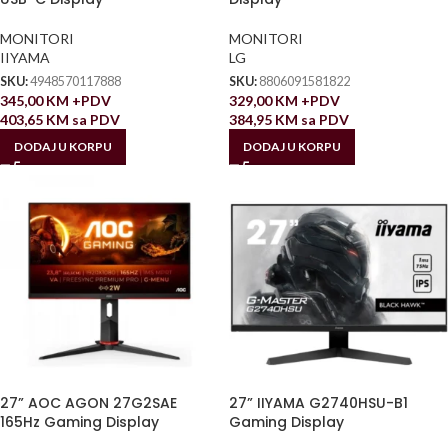
MONITORI
MONITORI
IIYAMA
LG
SKU:
4948570117888
SKU:
8806091581822
345,00
KM
+PDV
329,00
KM
+PDV
403,65
KM
sa PDV
384,95
KM
sa PDV
DODAJ U KORPU
DODAJ U KORPU
27” AOC AGON 27G2SAE
27” IIYAMA G2740HSU-B1
165Hz Gaming Display
Gaming Display