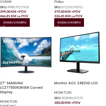
IIYAMA
Philips
SKU:
4948570117918
SKU:
8712581742911
399,00
KM
+PDV
279,00
KM
+PDV
466,85
KM
sa PDV
326,45
KM
sa PDV
DODAJ U KORPU
DODAJ U KORPU
27” SAMSUNG
Monitor AOC 24B2XD LCD
LC27T550FDRXEN Curved
Display
MONITORI
SKU:
4038986147170
MONITORI
180,00
KM
+PDV
SAMSUNG