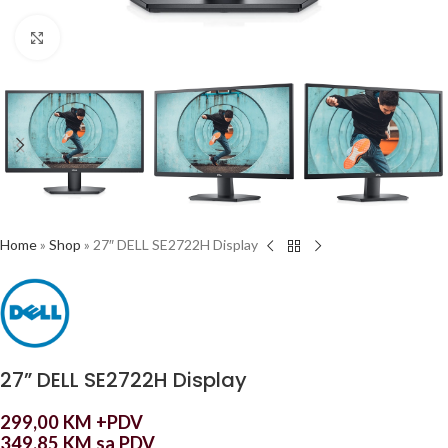
Click to enlarge
Home
»
Shop
»
27″ DELL SE2722H Display
27” DELL SE2722H Display
299,00
KM
+PDV
349,85
KM
sa PDV