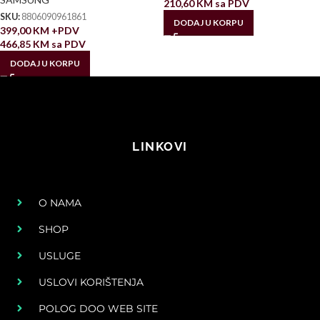
210,60
KM
sa PDV
SKU:
8806090961861
DODAJ U KORPU
399,00
KM
+PDV
466,85
KM
sa PDV
DODAJ U KORPU
LINKOVI
O NAMA
SHOP
USLUGE
USLOVI KORIŠTENJA
POLOG DOO WEB SITE