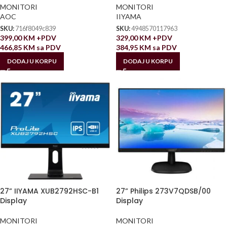
MONITORI
MONITORI
AOC
IIYAMA
SKU:
716f8049c839
SKU:
4948570117963
399,00
KM
+PDV
329,00
KM
+PDV
466,85
KM
sa PDV
384,95
KM
sa PDV
DODAJ U KORPU
DODAJ U KORPU
27” IIYAMA XUB2792HSC-B1
27” Philips 273V7QDSB/00
Display
Display
MONITORI
MONITORI