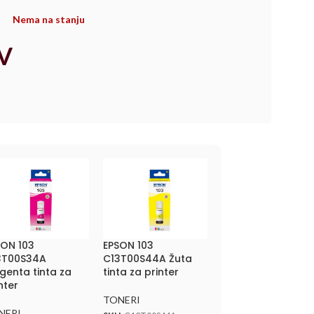
Nema na stanju
V
SON 103
EPSON 103
3T00S34A
C13T00S44A Žuta
genta tinta za
tinta za printer
nter
TONERI
NERI