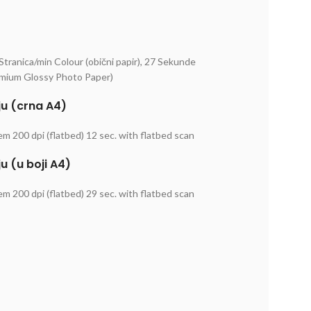
Stranica/min Colour (obični papir), 27 Sekunde
remium Glossy Photo Paper)
ju (crna A4)
em 200 dpi (flatbed) 12 sec. with flatbed scan
u (u boji A4)
em 200 dpi (flatbed) 29 sec. with flatbed scan