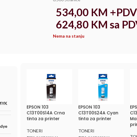
534,00
KM
+PDV
624,80
KM
sa PD
Nema na stanju
MYK
EPSON 103
EPSON 103
EP
C13T00S14A Crna
C13T00S24A Cyan
C1
tinta za printer
tinta za printer
Ma
pri
 dye
TONERI
TONERI
TO