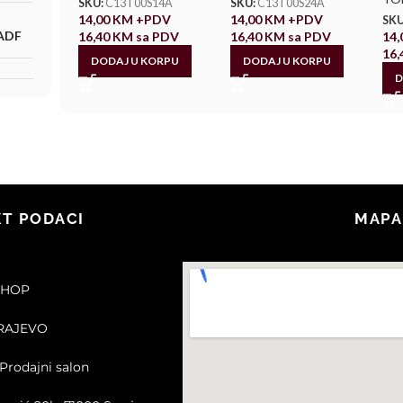
SKU:
C13T00S14A
SKU:
C13T00S24A
14,00
KM
+PDV
14,00
KM
+PDV
SKU
ADF
16,40
KM
sa PDV
16,40
KM
sa PDV
14
16
DODAJ U KORPU
DODAJ U KORPU
D
T PODACI
MAPA
SHOP
ARAJEVO
Prodajni salon