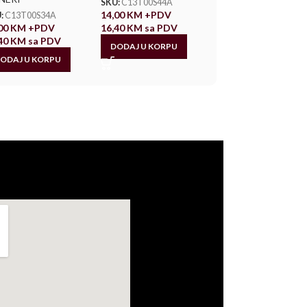
SKU:
C13T00S44A
14,00
KM
+PDV
:
C13T00S34A
,00
KM
+PDV
16,40
KM
sa PDV
,40
KM
sa PDV
DODAJ U KORPU
ODAJ U KORPU