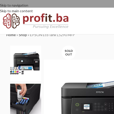
Skip to navigation
Skip to main content
Home
»
Shop
»
EPSON EcoTank L5290 MFP
SOLD
OUT