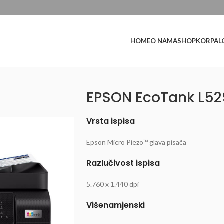
L
HOME
O NAMA
SHOP
KORPA
EPSON EcoTank L52
Vrsta ispisa
Epson Micro Piezo™ glava pisača
Razlučivost ispisa
5.760 x 1.440 dpi
Višenamjenski