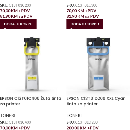
SKU:
C13T01C200
SKU:
C13T01C300
70,00
KM
+PDV
70,00
KM
+PDV
81,90
KM
sa PDV
81,90
KM
sa PDV
DODAJ U KORPU
DODAJ U KORPU
EPSON C13T01C400 Žuta tinta
EPSON C13T01D200 XXL Cyan
za printer
tinta za printer
TONERI
TONERI
SKU:
C13T01C400
SKU:
C13T01D200
70,00
KM
+PDV
200,00
KM
+PDV