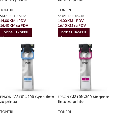
TONERI
TONERI
SKU:
C13T00S14A
SKU:
C13T00S24A
14,00
KM
+PDV
14,00
KM
+PDV
16,40
KM
sa PDV
16,40
KM
sa PDV
DODAJ U KORPU
DODAJ U KORPU
EPSON C13T01C200 Cyan tinta
EPSON C13T01C300 Magenta
za printer
tinta za printer
TONERI
TONERI