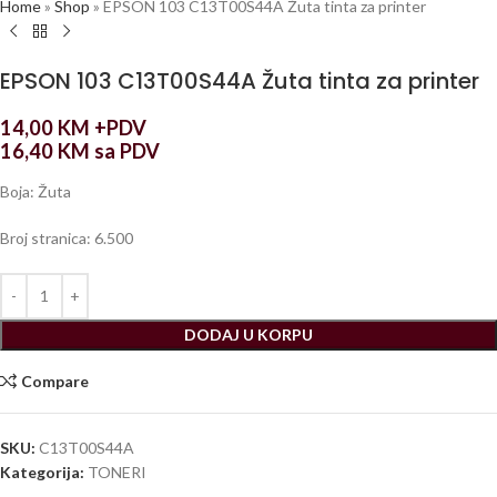
Home
»
Shop
»
EPSON 103 C13T00S44A Žuta tinta za printer
EPSON 103 C13T00S44A Žuta tinta za printer
14,00
KM
+PDV
16,40
KM
sa PDV
Boja: Žuta
Broj stranica: 6.500
DODAJ U KORPU
Compare
SKU:
C13T00S44A
Kategorija:
TONERI