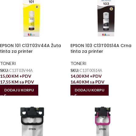
EPSON 101 C13T03V44A Žuta
EPSON 103 C13T00S14A Crna
tinta za printer
tinta za printer
TONERI
TONERI
SKU:
C13T03V44A
SKU:
C13T00S14A
15,00
KM
+PDV
14,00
KM
+PDV
17,55
KM
sa PDV
16,40
KM
sa PDV
DODAJ U KORPU
DODAJ U KORPU