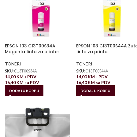
EPSON 103 C13T00S34A
EPSON 103 C13T00S44A Žut
Magenta tinta za printer
tinta za printer
TONERI
TONERI
SKU:
C13T00S34A
SKU:
C13T00S44A
14,00
KM
+PDV
14,00
KM
+PDV
16,40
KM
sa PDV
16,40
KM
sa PDV
DODAJ U KORPU
DODAJ U KORPU