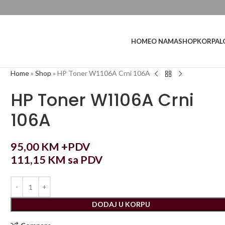
L
HOME
O NAMA
SHOP
KORPA
Home
»
Shop
»
HP Toner W1106A Crni 106A
HP Toner W1106A Crni
106A
95,00
KM
+PDV
111,15
KM
sa PDV
DODAJ U KORPU