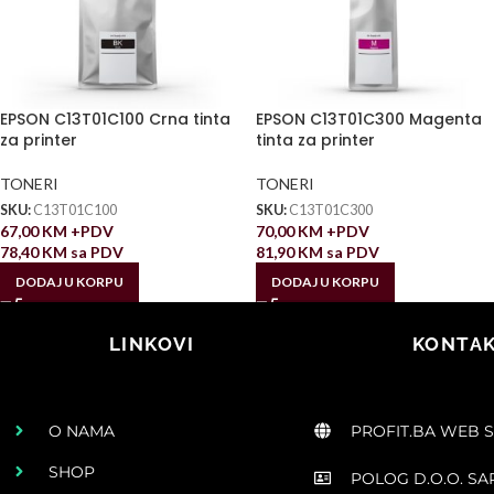
EPSON C13T01C100 Crna tinta
EPSON C13T01C300 Magenta
za printer
tinta za printer
TONERI
TONERI
SKU:
C13T01C100
SKU:
C13T01C300
67,00
KM
+PDV
70,00
KM
+PDV
78,40
KM
sa PDV
81,90
KM
sa PDV
DODAJ U KORPU
DODAJ U KORPU
LINKOVI
KONTAK
O NAMA
PROFIT.BA WEB 
SHOP
POLOG D.O.O. S