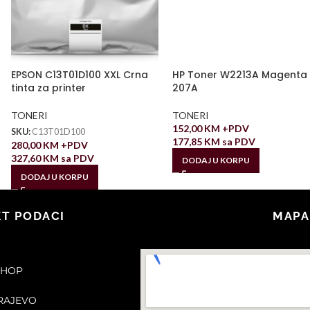
EPSON C13T01D100 XXL Crna
HP Toner W2213A Magenta
tinta za printer
207A
TONERI
TONERI
152,00
KM
+PDV
SKU:
C13T01D100
177,85
KM
sa PDV
280,00
KM
+PDV
327,60
KM
sa PDV
DODAJ U KORPU
DODAJ U KORPU
T PODACI
MAPA
SHOP
ARAJEVO