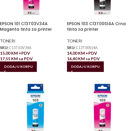
EPSON 101 C13T03V34A
EPSON 103 C13T00S14A Crna
Magenta tinta za printer
tinta za printer
TONERI
TONERI
SKU:
C13T03V34A
SKU:
C13T00S14A
15,00
KM
+PDV
14,00
KM
+PDV
17,55
KM
sa PDV
16,40
KM
sa PDV
DODAJ U KORPU
DODAJ U KORPU