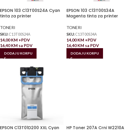
EPSON 103 C13T00S24A Cyan
EPSON 103 C13T00S34A
tinta za printer
Magenta tinta za printer
TONERI
TONERI
SKU:
C13T00S24A
SKU:
C13T00S34A
14,00
KM
+PDV
14,00
KM
+PDV
16,40
KM
sa PDV
16,40
KM
sa PDV
DODAJ U KORPU
DODAJ U KORPU
EPSON C13T01D200 XXL Cyan
HP Toner 207A Crni W2210A