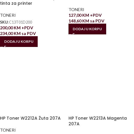
tinta za printer
TONERI
TONERI
127,00
KM
+PDV
148,60
KM
sa PDV
SKU:
C13T01D200
200,00
KM
+PDV
DODAJ U KORPU
234,00
KM
sa PDV
DODAJ U KORPU
HP Toner W2212A Žuta 207A
HP Toner W2213A Magenta
207A
TONERI