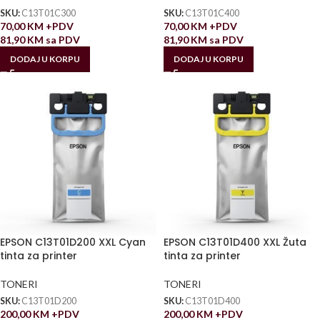
SKU:
C13T01C300
SKU:
C13T01C400
70,00
KM
+PDV
70,00
KM
+PDV
81,90
KM
sa PDV
81,90
KM
sa PDV
DODAJ U KORPU
DODAJ U KORPU
EPSON C13T01D200 XXL Cyan
EPSON C13T01D400 XXL Žuta
tinta za printer
tinta za printer
TONERI
TONERI
SKU:
C13T01D200
SKU:
C13T01D400
200,00
KM
+PDV
200,00
KM
+PDV