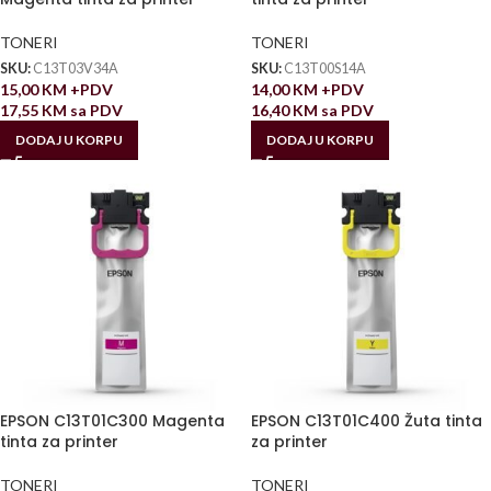
TONERI
TONERI
SKU:
C13T03V34A
SKU:
C13T00S14A
15,00
KM
+PDV
14,00
KM
+PDV
17,55
KM
sa PDV
16,40
KM
sa PDV
DODAJ U KORPU
DODAJ U KORPU
EPSON C13T01C300 Magenta
EPSON C13T01C400 Žuta tinta
tinta za printer
za printer
TONERI
TONERI