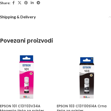
Share:
Shipping & Delivery
Povezani proizvodi
EPSON 101 C13T03V34A
EPSON 103 C13T00S14A Crna
Magenta tinta za printer
tinta za printer