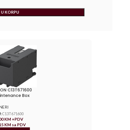
 U KORPU
SON C13T671600
intenance Box
NERI
:
C13T671600
,00
KM
+PDV
,15
KM
sa PDV