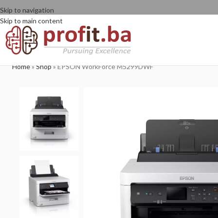
Skip to navigation
Skip to main content
Home
»
Shop
»
EPSON WorkForce M5299DWF