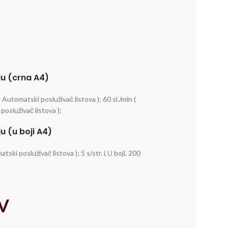
ju (crna A4)
 Automatski posluživač listova ); 60 sl./min (
osluživač listova );
u (u boji A4)
tski posluživač listova ); 5 s/str. ( U boji, 200
V