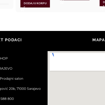
D
DODAJ U KORPU
T PODACI
MAPA
SHOP
ARAJEVO
Prodajni salon
gović 20b, 71000 Sarajevo
2 588 800