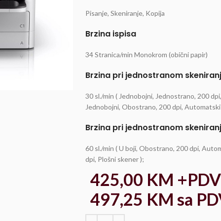
Pisanje, Skeniranje, Kopija
Brzina ispisa
34 Stranica/min Monokrom (obični papir)
Brzina pri jednostranom skeniran
30 sl./min ( Jednobojni, Jednostrano, 200 dpi,
Jednobojni, Obostrano, 200 dpi, Automatski p
Brzina pri jednostranom skeniranj
60 sl./min ( U boji, Obostrano, 200 dpi, Automa
dpi, Plošni skener );
425,00
KM
+PDV
497,25
KM
sa PD