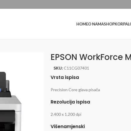
L
HOME
O NAMA
SHOP
KORPA
EPSON WorkForce 
SKU:
C11CG07401
Vrsta ispisa
Precision Core glava pisača
Rezolucija ispisa
2.400 x 1.200 dpi
Višenamjenski