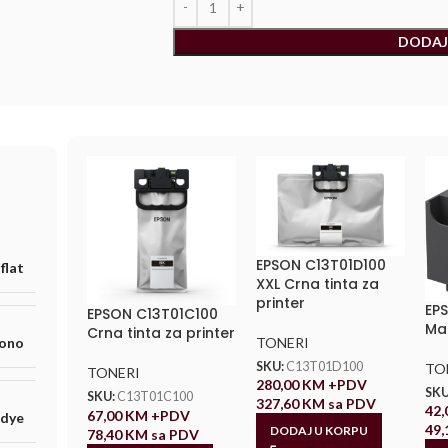
DODAJ
EPSON C13T01D100
flat
XXL Crna tinta za
printer
EP
EPSON C13T01C100
Ma
Crna tinta za printer
TONERI
ono
SKU:
C13T01D100
TO
TONERI
280,00
KM
+PDV
SKU
SKU:
C13T01C100
327,60
KM
sa PDV
42
67,00
KM
+PDV
 dye
49
DODAJ U KORPU
78,40
KM
sa PDV