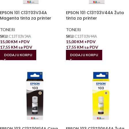
EPSON 101 C13T03V34A
EPSON 101 C13T03V44A Žuta
Magenta tinta za printer
tinta za printer
TONERI
TONERI
SKU:
C13T03V34A
SKU:
C13T03V44A
15,00
KM
+PDV
15,00
KM
+PDV
17,55
KM
sa PDV
17,55
KM
sa PDV
DODAJ U KORPU
DODAJ U KORPU
EPSON 103 C13T00S14A Crna
EPSON 103 C13T00S44A Žuta