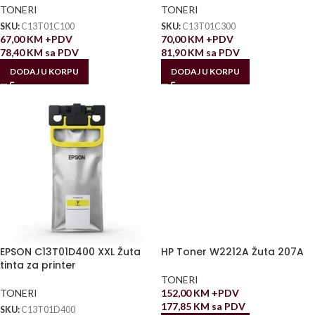
TONERI
TONERI
SKU:
C13T01C100
SKU:
C13T01C300
67,00
KM
+PDV
70,00
KM
+PDV
78,40
KM
sa PDV
81,90
KM
sa PDV
DODAJ U KORPU
DODAJ U KORPU
EPSON C13T01D400 XXL Žuta
HP Toner W2212A Žuta 207A
tinta za printer
TONERI
TONERI
152,00
KM
+PDV
177,85
KM
sa PDV
SKU:
C13T01D400