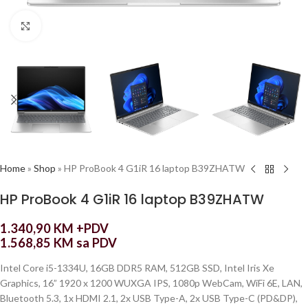
Click to enlarge
Home
»
Shop
»
HP ProBook 4 G1iR 16 laptop B39ZHATW
HP ProBook 4 G1iR 16 laptop B39ZHATW
1.340,90
KM
+PDV
1.568,85
KM
sa PDV
Intel Core i5-1334U, 16GB DDR5 RAM, 512GB SSD, Intel Iris Xe
Graphics, 16” 1920 x 1200 WUXGA IPS, 1080p WebCam, WiFi 6E, LAN,
Bluetooth 5.3, 1x HDMI 2.1, 2x USB Type-A, 2x USB Type-C (PD&DP),