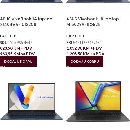
ASUS VivoBook 14 laptop
ASUS Vivobook 15 laptop
X1404VA-I512256
M1502YA-BQ928
LAPTOPI
LAPTOPI
SKU:
7cbb793c46d7
SKU:
4711636167154
823,90
KM
+PDV
1.032,90
KM
+PDV
963,95
KM
sa PDV
1.208,50
KM
sa PDV
DODAJ U KORPU
DODAJ U KORPU