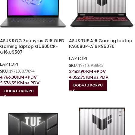
ASUS ROG Zephyrus G16 OLED
ASUS TUF A16 Gaming laptop
Gaming laptop GU605CP-
FA608UP-A16.R95070
G16.U9507
LAPTOPI
LAPTOPI
SKU:
197105958845
3.463,90
KM
+PDV
SKU:
197105877894
4.766,30
KM
+PDV
4.052,75
KM
sa PDV
5.576,55
KM
sa PDV
DODAJ U KORPU
DODAJ U KORPU