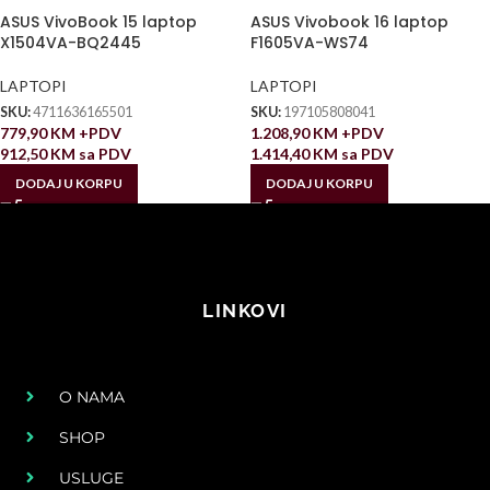
ASUS VivoBook 15 laptop
ASUS Vivobook 16 laptop
X1504VA-BQ2445
F1605VA-WS74
LAPTOPI
LAPTOPI
SKU:
4711636165501
SKU:
197105808041
779,90
KM
+PDV
1.208,90
KM
+PDV
912,50
KM
sa PDV
1.414,40
KM
sa PDV
DODAJ U KORPU
DODAJ U KORPU
LINKOVI
O NAMA
SHOP
USLUGE