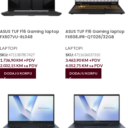
ASUS TUF F16 Gaming laptop
ASUS TUF F16 Gaming laptop
FX607VU-RL048
FX608JPR-QT026/32GB
LAPTOPI
LAPTOPI
SKU:
4711387857427
SKU:
4711636037310
1.736,90
KM
+PDV
3.463,90
KM
+PDV
2.032,15
KM
sa PDV
4.052,75
KM
sa PDV
DODAJ U KORPU
DODAJ U KORPU