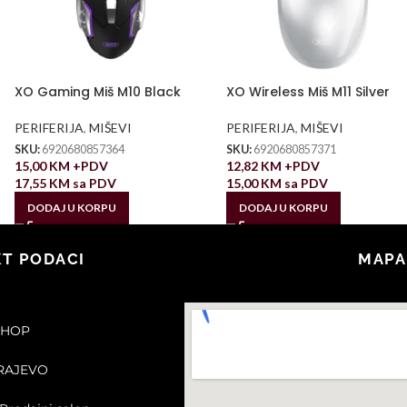
XO Gaming Miš M10 Black
XO Wireless Miš M11 Silver
PERIFERIJA
,
MIŠEVI
PERIFERIJA
,
MIŠEVI
SKU:
6920680857364
SKU:
6920680857371
15,00
KM
+PDV
12,82
KM
+PDV
17,55
KM
sa PDV
15,00
KM
sa PDV
DODAJ U KORPU
DODAJ U KORPU
T PODACI
MAPA
SHOP
ARAJEVO