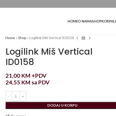
L
HOME
O NAMA
SHOP
KORPA
Home
»
Shop
»
Logilink Miš Vertical ID0158
Logilink Miš Vertical
ID0158
21,00
KM
+PDV
24,55
KM
sa PDV
DODAJ U KORPU