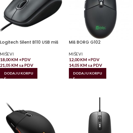
Logitech Silent B110 USB miš
Miš BORG G102
MIŠEVI
MIŠEVI
18,00
KM
+PDV
12,00
KM
+PDV
21,05
KM
sa PDV
14,05
KM
sa PDV
DODAJ U KORPU
DODAJ U KORPU