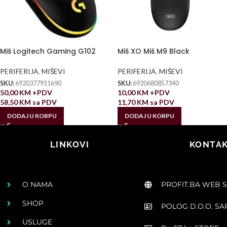
Miš Logitech Gaming G102
Miš XO Miš M9 Black
PERIFERIJA
,
MIŠEVI
PERIFERIJA
,
MIŠEVI
SKU:
6920377911690
SKU:
6920680857340
50,00
KM
+PDV
10,00
KM
+PDV
58,50
KM
sa PDV
11,70
KM
sa PDV
DODAJ U KORPU
DODAJ U KORPU
LINKOVI
KONTAK
O NAMA
PROFIT.BA WEB 
SHOP
POLOG D.O.O. S
USLUGE