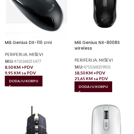
Miš Genius DX-110 crni
Miš Genius NX-8008S
wireless
PERIFERIJA
,
MIŠEVI
PERIFERIJA
,
MIŠEVI
SKU:
4710268251477
8,50
KM
+PDV
SKU:
4710268259831
9,95
KM
sa PDV
18,50
KM
+PDV
21,65
KM
sa PDV
DODAJ U KORPU
DODAJ U KORPU