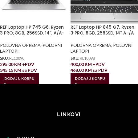
REF Laptop HP 745 G6, Ryzen
REF Laptop HP 845 G7, Ryzen
3 PRO, 8GB, 256SSD, 14”, A/A-
3 PRO, 8GB, 256SSD, 14” A-/A
POLOVNA OPREMA
,
POLOVNI
POLOVNA OPREMA
,
POLOVNI
LAPTOPI
LAPTOPI
SKU:
RL10090
SKU:
RL10098
295,00
KM
+PDV
400,00
KM
+PDV
345,15
KM
sa PDV
468,00
KM
sa PDV
DODAJ U KORPU
DODAJ U KORPU
LINKOVI