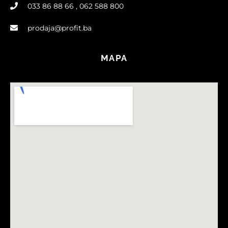
033 86 88 66 , 062 588 800
prodaja@profit.ba
MAPA