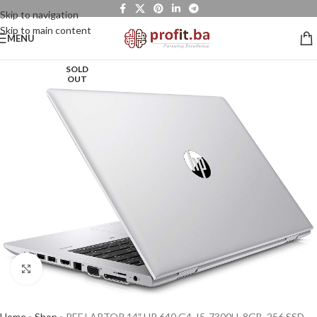
Skip to navigation
Skip to main content
MENU
SOLD
OUT
Click to enlarge
Home
»
Shop
»
REF LAPTOP 14″ HP 640 G4, I5-7300U, 8GB, 256 SSD,