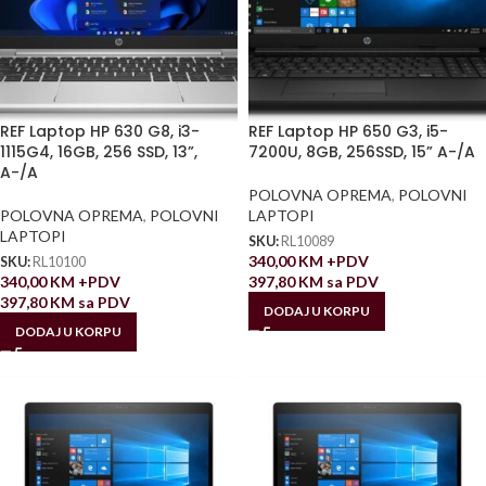
REF Laptop HP 630 G8, i3-
REF Laptop HP 650 G3, i5-
1115G4, 16GB, 256 SSD, 13”,
7200U, 8GB, 256SSD, 15” A-/A
A-/A
POLOVNA OPREMA
,
POLOVNI
POLOVNA OPREMA
,
POLOVNI
LAPTOPI
LAPTOPI
SKU:
RL10089
340,00
KM
+PDV
SKU:
RL10100
340,00
KM
+PDV
397,80
KM
sa PDV
397,80
KM
sa PDV
DODAJ U KORPU
DODAJ U KORPU