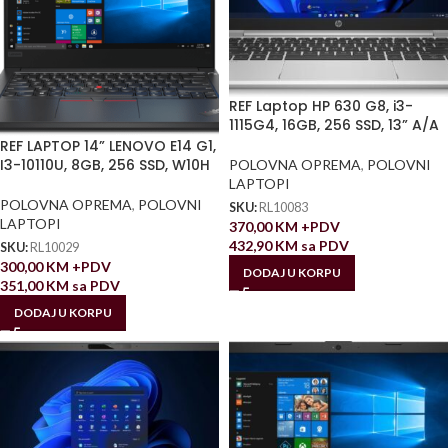
REF Laptop HP 630 G8, i3-
1115G4, 16GB, 256 SSD, 13” A/A
REF LAPTOP 14” LENOVO E14 G1,
I3-10110U, 8GB, 256 SSD, W10H
POLOVNA OPREMA
,
POLOVNI
LAPTOPI
POLOVNA OPREMA
,
POLOVNI
SKU:
RL10083
LAPTOPI
370,00
KM
+PDV
432,90
KM
sa PDV
SKU:
RL10029
300,00
KM
+PDV
DODAJ U KORPU
351,00
KM
sa PDV
DODAJ U KORPU