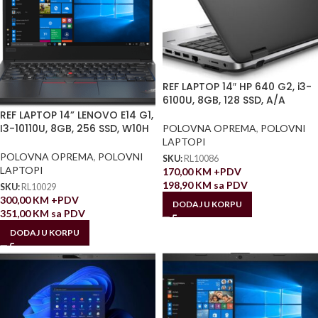
REF LAPTOP 14″ HP 640 G2, i3-
6100U, 8GB, 128 SSD, A/A
REF LAPTOP 14” LENOVO E14 G1,
I3-10110U, 8GB, 256 SSD, W10H
POLOVNA OPREMA
,
POLOVNI
LAPTOPI
POLOVNA OPREMA
,
POLOVNI
SKU:
RL10086
LAPTOPI
170,00
KM
+PDV
198,90
KM
sa PDV
SKU:
RL10029
300,00
KM
+PDV
DODAJ U KORPU
351,00
KM
sa PDV
DODAJ U KORPU