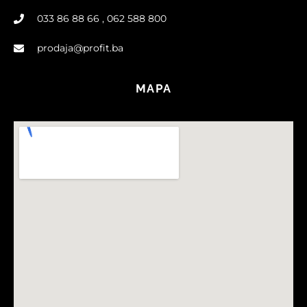
033 86 88 66 , 062 588 800
prodaja@profit.ba
MAPA