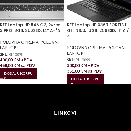
REF Laptop HP 845 G7, Ryzen
REF Laptop HP X360 FORTIS 11
3 PRO, 8GB, 256SSD, 14” A-/A
G11, N100, 16GB, 256SSD, 11” A /
A
POLOVNA OPREMA
,
POLOVNI
LAPTOPI
POLOVNA OPREMA
,
POLOVNI
LAPTOPI
SKU:
RL10098
400,00
KM
+PDV
SKU:
RL10099
468,00
KM
sa PDV
300,00
KM
+PDV
351,00
KM
sa PDV
DODAJ U KORPU
DODAJ U KORPU
LINKOVI