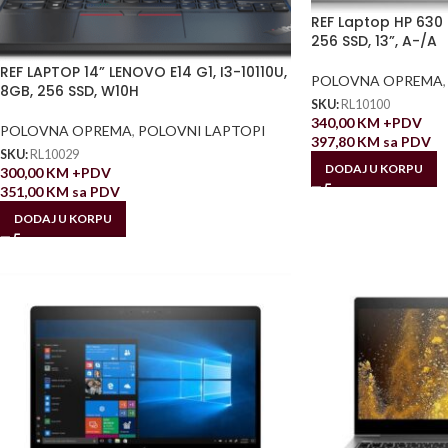
REF Laptop HP 630 G
256 SSD, 13”, A-/A
REF LAPTOP 14” LENOVO E14 G1, I3-10110U,
POLOVNA OPREMA
,
8GB, 256 SSD, W10H
SKU:
RL10100
340,00
KM
+PDV
POLOVNA OPREMA
,
POLOVNI LAPTOPI
397,80
KM
sa PDV
SKU:
RL10029
DODAJ U KORPU
300,00
KM
+PDV
351,00
KM
sa PDV
DODAJ U KORPU