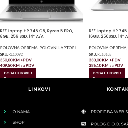
REF Laptop HP 745 G5, Ryzen 5 PRO,
REF Laptop HP 745 
8GB, 256 SSD, 14” A/A
16GB, 256SSD, 14” 
POLOVNA OPREMA
,
POLOVNI LAPTOPI
POLOVNA OPREMA
,
SKU:
RL10092
SKU:
RL10105
350,00
KM
+PDV
330,00
KM
+PDV
409,50
KM
sa PDV
386,10
KM
sa PDV
DODAJ U KORPU
DODAJ U KORPU
LINKOVI
KONTAK
O NAMA
PROFIT.BA WEB 
SHOP
POLOG D.O.O. S