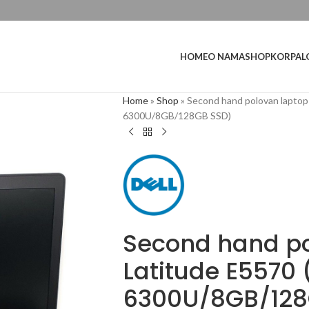
L
HOME
O NAMA
SHOP
KORPA
Home
»
Shop
»
Second hand polovan laptop 
6300U/8GB/128GB SSD)
Second hand po
Latitude E5570 
6300U/8GB/128