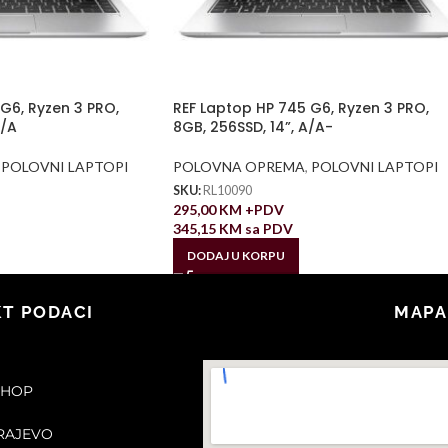
G6, Ryzen 3 PRO,
REF Laptop HP 745 G6, Ryzen 3 PRO,
A/A
8GB, 256SSD, 14”, A/A-
POLOVNI LAPTOPI
POLOVNA OPREMA
,
POLOVNI LAPTOPI
SKU:
RL10090
295,00
KM
+PDV
345,15
KM
sa PDV
DODAJ U KORPU
T PODACI
MAPA
SHOP
ARAJEVO