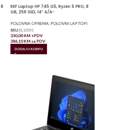
 8
REF Laptop HP 745 G5, Ryzen 5 PRO, 8
GB, 256 SSD, 14” A/A-
POLOVNA OPREMA
,
POLOVNI LAPTOPI
SKU:
RL10093
330,00
KM
+PDV
386,10
KM
sa PDV
DODAJ U KORPU