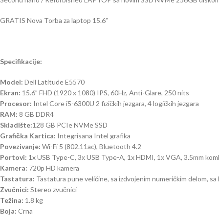
GRATIS Nova Torba za laptop 15.6”
Specifikacije:
Model:
Dell Latitude E5570
Ekran:
15.6” FHD (1920 x 1080) IPS, 60Hz, Anti-Glare, 250 nits
Procesor:
Intel Core i5-6300U 2 fizičkih jezgara, 4 logičkih jezgara
RAM:
8 GB DDR4
Skladište:
128 GB PCIe NVMe SSD
Grafička Kartica:
Integrisana Intel grafika
Povezivanje:
Wi-Fi 5 (802.11ac), Bluetooth 4.2
Portovi:
1x USB Type-C, 3x USB Type-A, 1x HDMI, 1x VGA, 3.5mm kombi
Kamera:
720p HD kamera
Tastatura:
Tastatura pune veličine, sa izdvojenim numeričkim delom, sa
Zvučnici:
Stereo zvučnici
Težina:
1.8 kg
Boja:
Crna