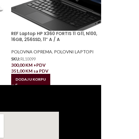
REF Laptop HP X360 FORTIS 11 G11, N100,
16GB, 256SSD, 11” A / A
POLOVNA OPREMA
,
POLOVNI LAPTOPI
SKU:
RL10099
300,00
KM
+PDV
351,00
KM
sa PDV
DODAJ U KORPU