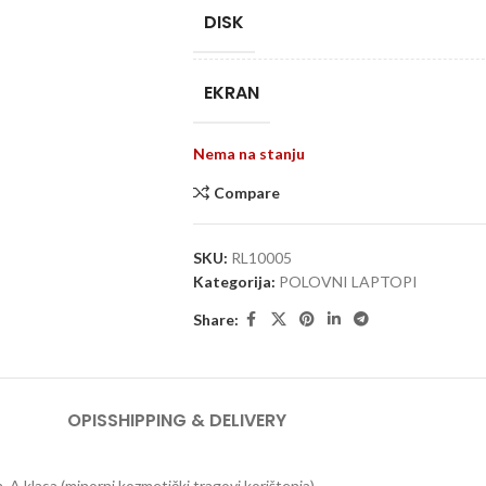
DISK
EKRAN
Nema na stanju
Compare
SKU:
RL10005
Kategorija:
POLOVNI LAPTOPI
Share:
OPIS
SHIPPING & DELIVERY
lasa (minorni kozmetički tragovi korištenja).