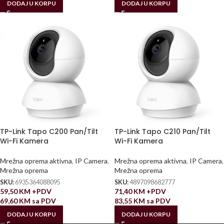
DODAJ U KORPU
DODAJ U KORPU
TP-Link Tapo C200 Pan/Tilt
TP-Link Tapo C210 Pan/Tilt
Wi-Fi Kamera
Wi-Fi Kamera
Mrežna oprema aktivna
,
IP Camera
,
Mrežna oprema aktivna
,
IP Camera
,
Mrežna oprema
Mrežna oprema
SKU:
6935364088095
SKU:
4897098682777
59,50
KM
+PDV
71,40
KM
+PDV
69,60
KM
sa PDV
83,55
KM
sa PDV
DODAJ U KORPU
DODAJ U KORPU