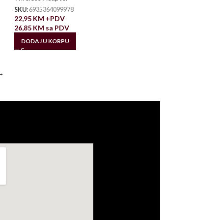
SKU:
6935364099978
22,95
KM
+PDV
26,85
KM
sa PDV
DODAJ U KORPU
→