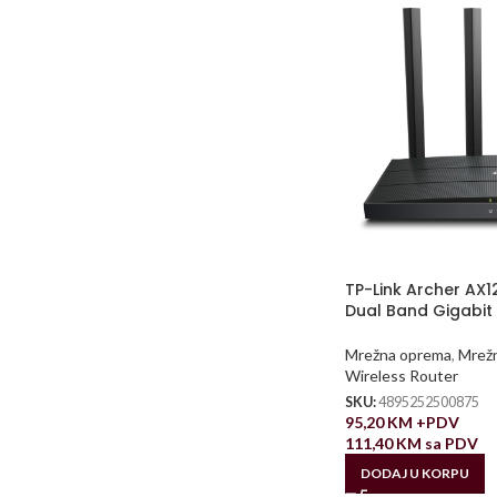
TP-Link Archer AX1
Dual Band Gigabit
Mrežna oprema
,
Mrežn
Wireless Router
SKU:
4895252500875
95,20
KM
+PDV
111,40
KM
sa PDV
DODAJ U KORPU