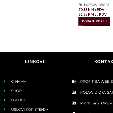
SKU:
6935364088903
70,55
KM
+PDV
82,55
KM
sa PDV
DODAJ U KORPU
LINKOVI
KONTAK
O NAMA
PROFIT.BA WEB 
SHOP
POLOG D.O.O. S
USLUGE
ProfIT.ba STORE – 
USLOVI KORIŠTENJA