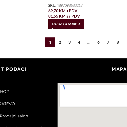
SKU:
4897098683217
69,70
KM
+PDV
81,55
KM
sa PDV
DODAJ U KORPU
1
2
3
4
…
6
7
8
T PODACI
MAPA
SHOP
ARAJEVO
Prodajni salon