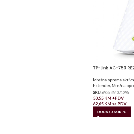
TP-Link AC-750 RE
Mrežna oprema aktivn
Extender
,
Mrežna opr
SKU:
6935364071295
53,55
KM
+PDV
62,65
KM
sa PDV
DODAJ U KORPU