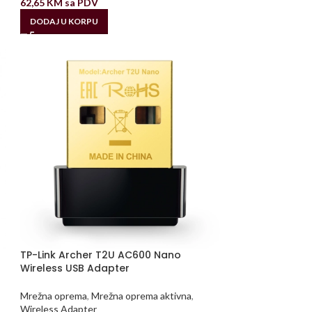
62,65
KM
sa PDV
DODAJ U KORPU
TP-Link Archer T2U AC600 Nano
Wireless USB Adapter
Mrežna oprema
,
Mrežna oprema aktivna
,
Wireless Adapter