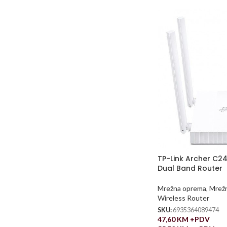
TP-Link Archer C2
Dual Band Router
Mrežna oprema
,
Mrežn
Wireless Router
SKU:
6935364089474
47,60
KM
+PDV