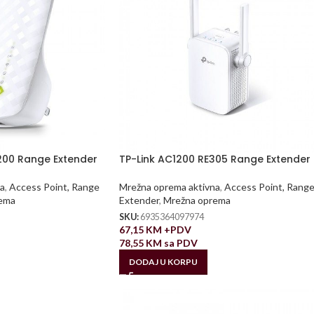
200 Range Extender
TP-Link AC1200 RE305 Range Extender
a
,
Access Point, Range
Mrežna oprema aktivna
,
Access Point, Rang
ema
Extender
,
Mrežna oprema
SKU:
6935364097974
67,15
KM
+PDV
78,55
KM
sa PDV
DODAJ U KORPU