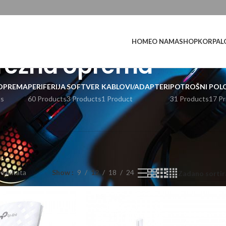
L
HOME
O NAMA
SHOP
KORPA
režna oprema
OPREMA
PERIFERIJA
SOFTVER
KABLOVI/ADAPTERI
POTROŠNI
POL
ts
60 Products
3 Products
1 Product
31 Products
17 P
rezultata
Show
9
12
18
24