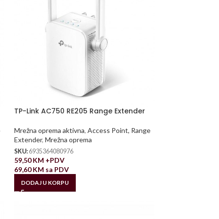
TP-Link AC750 RE205 Range Extender
e
Mrežna oprema aktivna
,
Access Point, Range
Extender
,
Mrežna oprema
SKU:
6935364080976
59,50
KM
+PDV
69,60
KM
sa PDV
DODAJ U KORPU