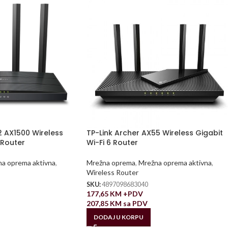
2 AX1500 Wireless
TP-Link Archer AX55 Wireless Gigabit
 Router
Wi-Fi 6 Router
a oprema aktivna
,
Mrežna oprema
,
Mrežna oprema aktivna
,
Wireless Router
SKU:
4897098683040
177,65
KM
+PDV
207,85
KM
sa PDV
DODAJ U KORPU