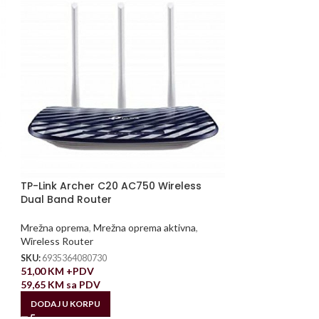
TP-Link Archer C20 AC750 Wireless
Dual Band Router
Mrežna oprema
,
Mrežna oprema aktivna
,
Wireless Router
SKU:
6935364080730
51,00
KM
+PDV
59,65
KM
sa PDV
DODAJ U KORPU