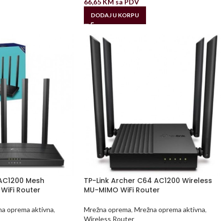
66,65
KM
sa PDV
DODAJ U KORPU
 AC1200 Mesh
TP-Link Archer C64 AC1200 Wireless
WiFi Router
MU-MIMO WiFi Router
a oprema aktivna
,
Mrežna oprema
,
Mrežna oprema aktivna
,
Wireless Router