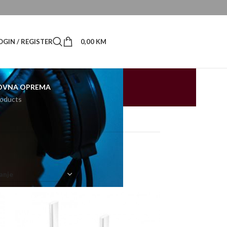
OGIN / REGISTER
0,00
KM
OVNA OPREMA
roducts