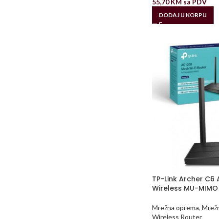
55,70
KM
sa PDV
DODAJ U KORPU
TP-Link Archer C6
Wireless MU-MIMO 
Mrežna oprema
,
Mrežn
Wireless Router