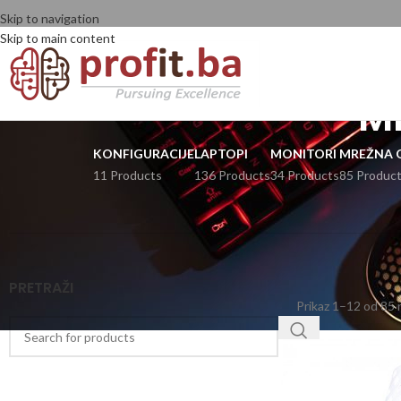
Skip to navigation
Skip to main content
M
KONFIGURACIJE
LAPTOPI
MONITORI
MREŽNA 
11 Products
136 Products
34 Products
85 Produc
PRETRAŽI
Prikaz 1–12 od 85 