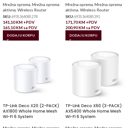
Mrežna oprema
,
Mrežna oprema
Mrežna oprema
,
Mrežna oprema
aktivna
,
Wireless Router
aktivna
,
Wireless Router
SKU:
6935364085278
SKU:
6935364085391
141,10
KM
+PDV
171,70
KM
+PDV
165,10
KM
sa PDV
200,90
KM
sa PDV
DODAJ U KORPU
DODAJ U KORPU
TP-Link Deco X20 (2-PACK)
TP-Link Deco X60 (3-PACK)
AX1800 Whole Home Mesh
AX5400 Whole Home Mesh
Wi-Fi 6 System
Wi-Fi 6 System
Mrežna oprema
,
Mrežna oprema
Mrežna oprema
,
Mrežna oprema