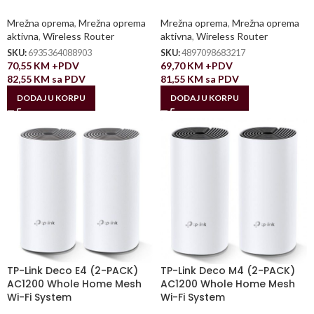
Mrežna oprema
,
Mrežna oprema
Mrežna oprema
,
Mrežna oprema
aktivna
,
Wireless Router
aktivna
,
Wireless Router
SKU:
6935364088903
SKU:
4897098683217
70,55
KM
+PDV
69,70
KM
+PDV
82,55
KM
sa PDV
81,55
KM
sa PDV
DODAJ U KORPU
DODAJ U KORPU
TP-Link Deco E4 (2-PACK)
TP-Link Deco M4 (2-PACK)
AC1200 Whole Home Mesh
AC1200 Whole Home Mesh
Wi-Fi System
Wi-Fi System