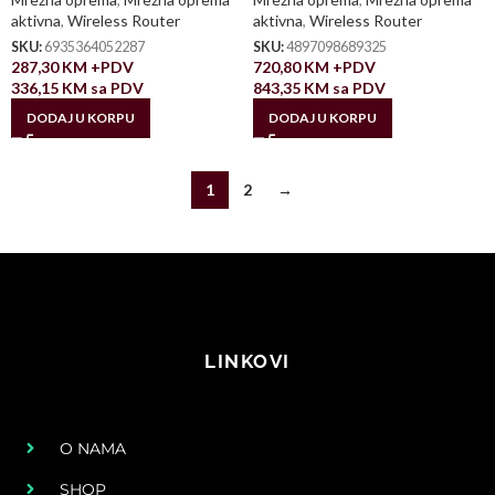
aktivna
,
Wireless Router
aktivna
,
Wireless Router
SKU:
6935364052287
SKU:
4897098689325
287,30
KM
+PDV
720,80
KM
+PDV
336,15
KM
sa PDV
843,35
KM
sa PDV
DODAJ U KORPU
DODAJ U KORPU
1
2
→
LINKOVI
O NAMA
SHOP