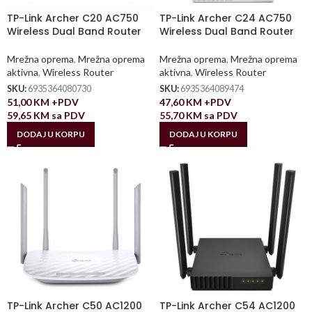
TP-Link Archer C20 AC750
TP-Link Archer C24 AC750
Wireless Dual Band Router
Wireless Dual Band Router
Mrežna oprema
,
Mrežna oprema
Mrežna oprema
,
Mrežna oprema
aktivna
,
Wireless Router
aktivna
,
Wireless Router
SKU:
6935364080730
SKU:
6935364089474
51,00
KM
+PDV
47,60
KM
+PDV
59,65
KM
sa PDV
55,70
KM
sa PDV
DODAJ U KORPU
DODAJ U KORPU
TP-Link Archer C50 AC1200
TP-Link Archer C54 AC1200