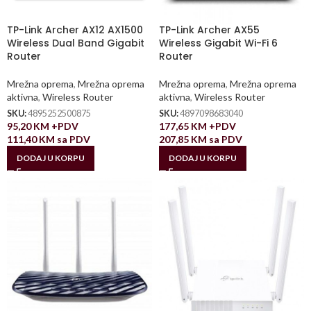
TP-Link Archer AX12 AX1500
TP-Link Archer AX55
Wireless Dual Band Gigabit
Wireless Gigabit Wi-Fi 6
Router
Router
Mrežna oprema
,
Mrežna oprema
Mrežna oprema
,
Mrežna oprema
aktivna
,
Wireless Router
aktivna
,
Wireless Router
SKU:
4895252500875
SKU:
4897098683040
95,20
KM
+PDV
177,65
KM
+PDV
111,40
KM
sa PDV
207,85
KM
sa PDV
DODAJ U KORPU
DODAJ U KORPU