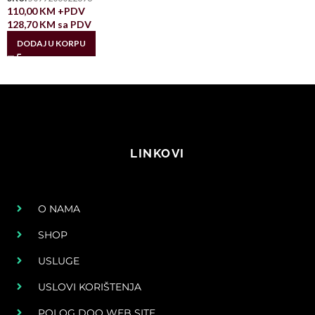
110,00
KM
+PDV
128,70
KM
sa PDV
DODAJ U KORPU
LINKOVI
O NAMA
SHOP
USLUGE
USLOVI KORIŠTENJA
POLOG DOO WEB SITE