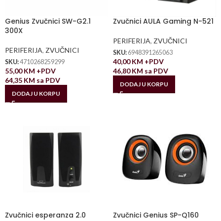
Genius Zvučnici SW-G2.1
Zvučnici AULA Gaming N-521
300X
PERIFERIJA
,
ZVUČNICI
PERIFERIJA
,
ZVUČNICI
SKU:
6948391265063
40,00
KM
+PDV
SKU:
4710268259299
55,00
KM
+PDV
46,80
KM
sa PDV
64,35
KM
sa PDV
DODAJ U KORPU
DODAJ U KORPU
Zvučnici esperanza 2.0
Zvučnici Genius SP-Q160