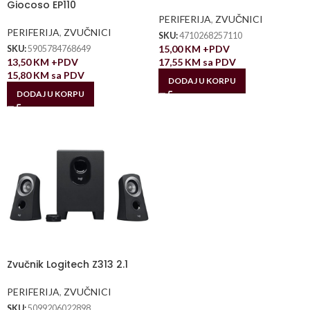
Giocoso EP110
PERIFERIJA
,
ZVUČNICI
PERIFERIJA
,
ZVUČNICI
SKU:
4710268257110
15,00
KM
+PDV
SKU:
5905784768649
13,50
KM
+PDV
17,55
KM
sa PDV
15,80
KM
sa PDV
DODAJ U KORPU
DODAJ U KORPU
Zvučnik Logitech Z313 2.1
PERIFERIJA
,
ZVUČNICI
SKU:
5099206022898