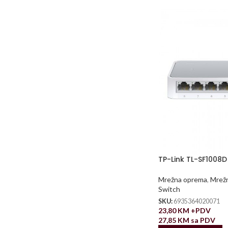
TP-Link TL-SF1008D
Mrežna oprema
,
Mrežn
Switch
SKU:
6935364020071
23,80
KM
+PDV
27,85
KM
sa PDV