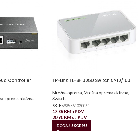
ud Controller
TP-Link TL-SF1005D Switch 5×10/100
Mrežna oprema
,
Mrežna oprema aktivna
,
a oprema aktivna
,
Switch
SKU:
6935364020064
17,85
KM
+PDV
20,90
KM
sa PDV
DODAJ U KORPU