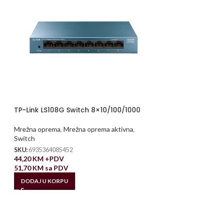
TP-Link LS108G Switch 8×10/100/1000
Mrežna oprema
,
Mrežna oprema aktivna
,
Switch
SKU:
6935364085452
44,20
KM
+PDV
51,70
KM
sa PDV
DODAJ U KORPU