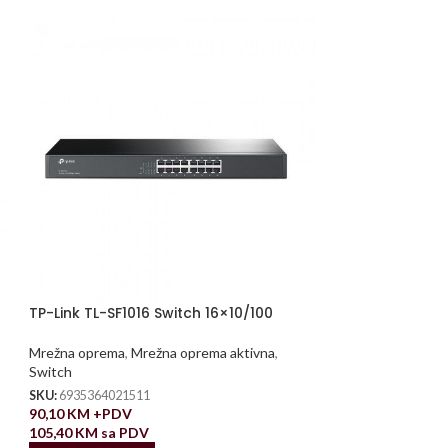
TP-Link TL-SF1016 Switch 16×10/100
Mrežna oprema
,
Mrežna oprema aktivna
,
Switch
SKU:
6935364021511
90,10
KM
+PDV
105,40
KM
sa PDV