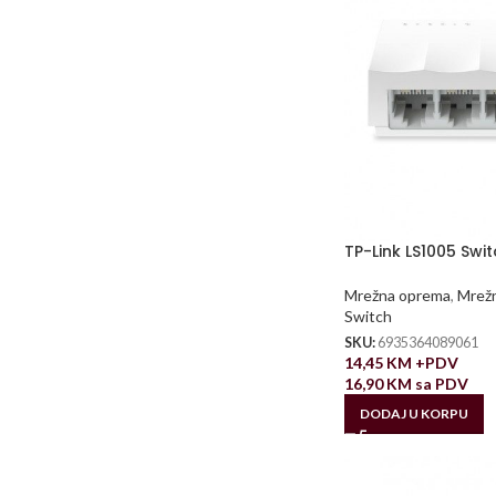
TP-Link LS1005 Swi
Mrežna oprema
,
Mrežn
Switch
SKU:
6935364089061
14,45
KM
+PDV
16,90
KM
sa PDV
DODAJ U KORPU