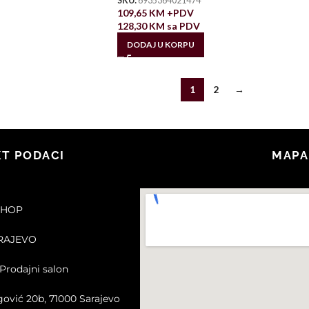
SKU:
6935364021474
109,65
KM
+PDV
128,30
KM
sa PDV
DODAJ U KORPU
1
2
→
T PODACI
MAPA
SHOP
ARAJEVO
Prodajni salon
gović 20b, 71000 Sarajevo