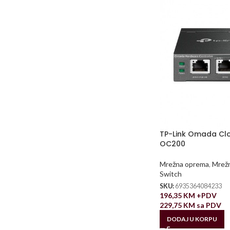
TP-Link Omada Clo
OC200
Mrežna oprema
,
Mrežn
Switch
SKU:
6935364084233
196,35
KM
+PDV
229,75
KM
sa PDV
DODAJ U KORPU