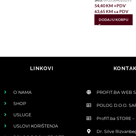
SKU:
6935364020293
54,40
KM
+PDV
63,65
KM
sa PDV
DODAJ U KORPU
LINKOVI
KONTAK
O NAMA
PROFIT.BA WEB 
SHOP
POLOG D.O.O. S
USLUGE
ProfIT.ba STORE – 
USLOVI KORIŠTENJA
Dr. Silve Rizvanbe