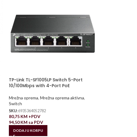
TP-Link TL-SF1005LP Switch 5-Port
10/100Mbps with 4-Port PoE
Mrežna oprema
,
Mrežna oprema aktivna
,
Switch
SKU:
6935364052782
80,75
KM
+PDV
94,50
KM
sa PDV
DODAJ U KORPU