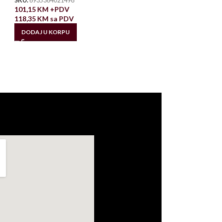
SKU:
6935364021498
101,15
KM
+PDV
118,35
KM
sa PDV
DODAJ U KORPU