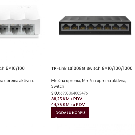
tch 5×10/100
TP-Link LS1008G Switch 8×10/100/1000
a oprema aktivna
,
Mrežna oprema
,
Mrežna oprema aktivna
,
Switch
SKU:
6935364085476
38,25
KM
+PDV
44,75
KM
sa PDV
DODAJ U KORPU