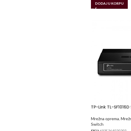
DODAJ U KORPU
TP-Link TL-SF1016D
Mrežna oprema
,
Mrežn
Switch