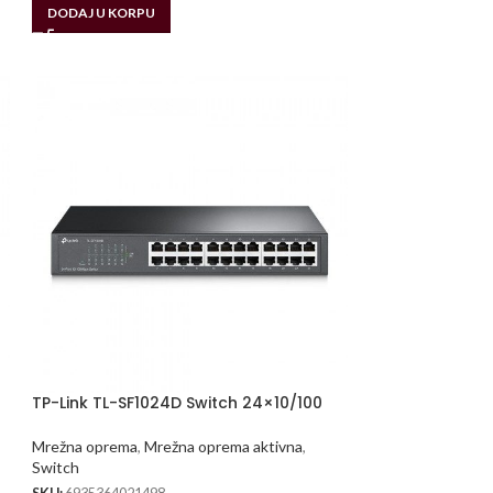
DODAJ U KORPU
TP-Link TL-SF1024D Switch 24×10/100
Mrežna oprema
,
Mrežna oprema aktivna
,
Switch