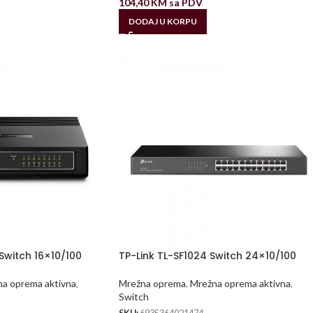
104,40
KM
sa PDV
DODAJ U KORPU
 Switch 16×10/100
TP-Link TL-SF1024 Switch 24×10/100
a oprema aktivna
,
Mrežna oprema
,
Mrežna oprema aktivna
,
Switch