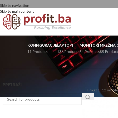
Skip to navigation
Skip to main content
KONFIGURACIJE
LAPTOPI
MONITORI
MREŽNA 
11 Products
136 Products
34 Products
85 Produc
PRETRAŽI
Prikaz 1–12 od 24 