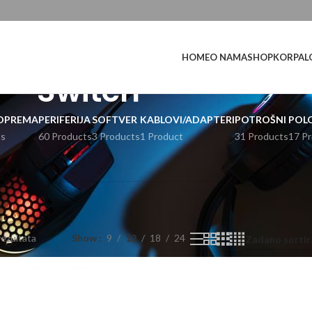
L
HOME
O NAMA
SHOP
KORPA
Switch
OPREMA
PERIFERIJA
SOFTVER
KABLOVI/ADAPTERI
POTROŠNI
POL
ts
60 Products
3 Products
1 Product
31 Products
17 P
rezultata
Show
9
12
18
24