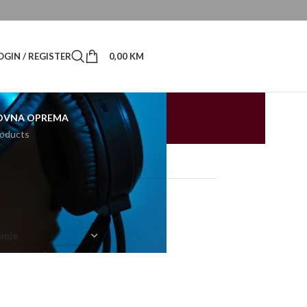
OGIN / REGISTER
0,00
KM
OVNA OPREMA
roducts