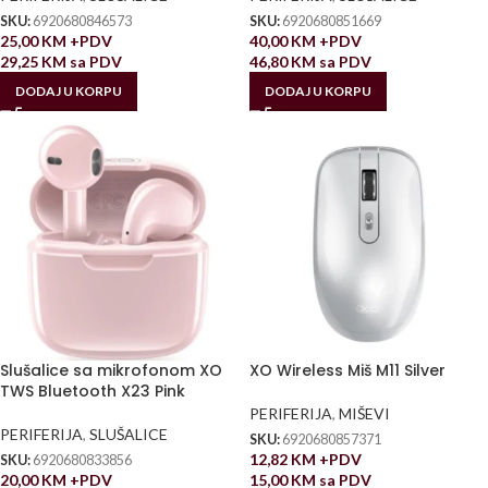
SKU:
6920680846573
SKU:
6920680851669
25,00
KM
+PDV
40,00
KM
+PDV
29,25
KM
sa PDV
46,80
KM
sa PDV
DODAJ U KORPU
DODAJ U KORPU
Slušalice sa mikrofonom XO
XO Wireless Miš M11 Silver
TWS Bluetooth X23 Pink
PERIFERIJA
,
MIŠEVI
PERIFERIJA
,
SLUŠALICE
SKU:
6920680857371
12,82
KM
+PDV
SKU:
6920680833856
20,00
KM
+PDV
15,00
KM
sa PDV