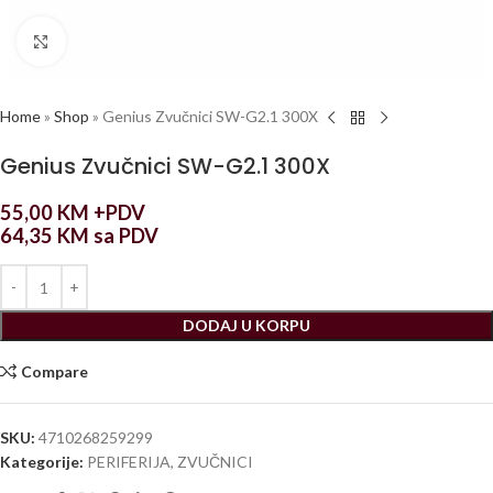
Click to enlarge
Home
»
Shop
»
Genius Zvučnici SW-G2.1 300X
Genius Zvučnici SW-G2.1 300X
55,00
KM
+PDV
64,35
KM
sa PDV
DODAJ U KORPU
Compare
SKU:
4710268259299
Kategorije:
PERIFERIJA
,
ZVUČNICI