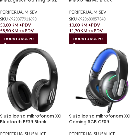
Miš Logitech Gaming G102
Miš XO Miš M9 Black
PERIFERIJA
,
MIŠEVI
PERIFERIJA
,
MIŠEVI
SKU:
6920377911690
SKU:
6920680857340
50,00
KM
+PDV
10,00
KM
+PDV
58,50
KM
sa PDV
11,70
KM
sa PDV
DODAJ U KORPU
DODAJ U KORPU
Slušalice sa mikrofonom XO
Slušalice sa mikrofonom XO
Bluetooth BE39 Black
Gaming RGB GE09
PERIFERIJA
,
SLUŠALICE
PERIFERIJA
,
SLUŠALICE