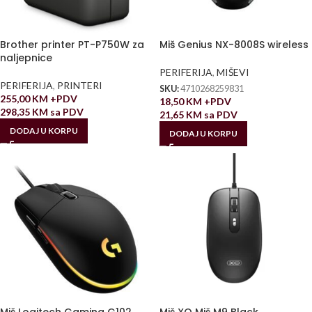
Brother printer PT-P750W za
Miš Genius NX-8008S wireless
naljepnice
PERIFERIJA
,
MIŠEVI
PERIFERIJA
,
PRINTERI
SKU:
4710268259831
255,00
KM
+PDV
18,50
KM
+PDV
298,35
KM
sa PDV
21,65
KM
sa PDV
DODAJ U KORPU
DODAJ U KORPU