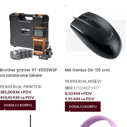
Brother printer PT-E550WSP
Miš Genius DX-110 crni
za laminirane labele
PERIFERIJA
,
MIŠEVI
PERIFERIJA
,
PRINTERI
SKU:
4710268251477
385,00
KM
+PDV
8,50
KM
+PDV
450,45
KM
sa PDV
9,95
KM
sa PDV
DODAJ U KORPU
DODAJ U KORPU