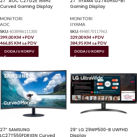
27” AOC C27G2E 165Hz
27” IIYAMA G2740HSU-B1
Curved Gaming Display
Gaming Display
MONITORI
MONITORI
AOC
IIYAMA
SKU:
4038986111300
SKU:
4948570117963
399,00
KM
+PDV
329,00
KM
+PDV
466,85
KM
sa PDV
384,95
KM
sa PDV
DODAJ U KORPU
DODAJ U KORPU
27” SAMSUNG
29” LG 29WP500-B UWFHD
LC27T550FDRXEN Curved
Display