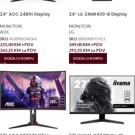
24” AOC 24B1H Display
24” LG 24MR400-B Display
MONITORI
MONITORI
AOC
LG
SKU:
4038986146364
SKU:
8806084707611
225,00
KM
+PDV
249,00
KM
+PDV
263,25
KM
sa PDV
291,35
KM
sa PDV
DODAJ U KORPU
DODAJ U KORPU