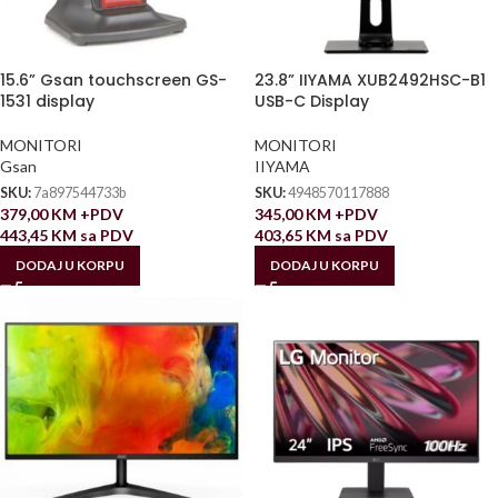
15.6” Gsan touchscreen GS-
23.8” IIYAMA XUB2492HSC-B1
1531 display
USB-C Display
MONITORI
MONITORI
Gsan
IIYAMA
SKU:
7a897544733b
SKU:
4948570117888
379,00
KM
+PDV
345,00
KM
+PDV
443,45
KM
sa PDV
403,65
KM
sa PDV
DODAJ U KORPU
DODAJ U KORPU