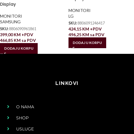
Display
MONITORI
MONITORI
LG
SAMSUNG
SKU:
8806091246417
424,15
KM
+PDV
SKU:
8806090961861
399,00
KM
+PDV
496,25
KM
sa PDV
466,85
KM
sa PDV
DODAJ U KORPU
DODAJ U KORPU
LINKOVI
O NAMA
SHOP
USLUGE