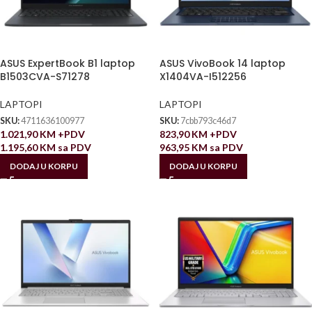
ASUS ExpertBook B1 laptop
ASUS VivoBook 14 laptop
B1503CVA-S71278
X1404VA-I512256
LAPTOPI
LAPTOPI
SKU:
4711636100977
SKU:
7cbb793c46d7
1.021,90
KM
+PDV
823,90
KM
+PDV
1.195,60
KM
sa PDV
963,95
KM
sa PDV
DODAJ U KORPU
DODAJ U KORPU