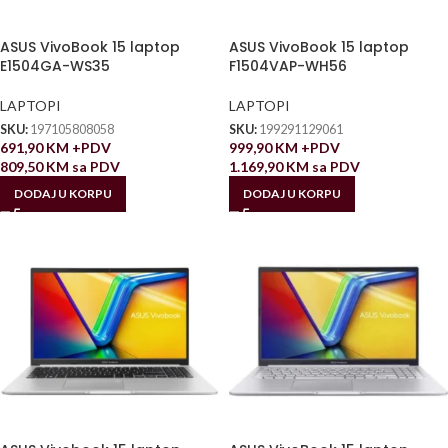
ASUS VivoBook 15 laptop
ASUS VivoBook 15 laptop
E1504GA-WS35
F1504VAP-WH56
LAPTOPI
LAPTOPI
SKU:
197105808058
SKU:
199291129061
691,90
KM
+PDV
999,90
KM
+PDV
809,50
KM
sa PDV
1.169,90
KM
sa PDV
DODAJ U KORPU
DODAJ U KORPU