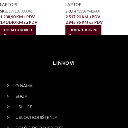
LAPTOPI
LAPTOPI
SKU:
197105808041
SKU:
4711387942680
1.208,90
KM
+PDV
2.517,90
KM
+PDV
1.414,40
KM
sa PDV
2.945,95
KM
sa PDV
DODAJ U KORPU
DODAJ U KORPU
LINKOVI
O NAMA
SHOP
USLUGE
USLOVI KORIŠTENJA
POLOG DOO WEB SITE