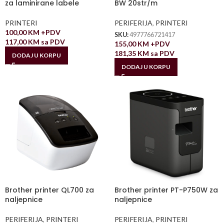
za laminirane labele
BW 20str/m
PRINTERI
PERIFERIJA
,
PRINTERI
100,00
KM
+PDV
SKU:
4977766721417
117,00
KM
sa PDV
155,00
KM
+PDV
181,35
KM
sa PDV
DODAJ U KORPU
DODAJ U KORPU
Brother printer QL700 za
Brother printer PT-P750W za
naljepnice
naljepnice
PERIFERIJA
,
PRINTERI
PERIFERIJA
,
PRINTERI