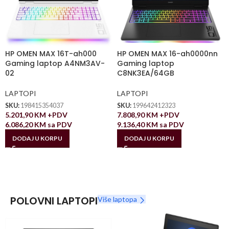
HP OMEN MAX 16T-ah000
HP OMEN MAX 16-ah0000nn
Gaming laptop A4NM3AV-
Gaming laptop
02
C8NK3EA/64GB
LAPTOPI
LAPTOPI
SKU:
198415354037
SKU:
199642412323
5.201,90
KM
+PDV
7.808,90
KM
+PDV
6.086,20
KM
sa PDV
9.136,40
KM
sa PDV
DODAJ U KORPU
DODAJ U KORPU
POLOVNI LAPTOPI
Više laptopa