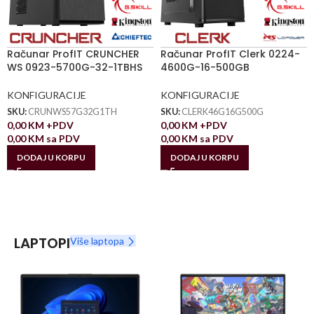
Računar ProfIT CRUNCHER
Računar ProfIT Clerk 0224-
WS 0923-5700G-32-1TBHS
4600G-16-500GB
KONFIGURACIJE
KONFIGURACIJE
SKU:
CRUNWS57G32G1TH
SKU:
CLERK46G16G500G
0,00
KM
+PDV
0,00
KM
+PDV
0,00
KM
sa PDV
0,00
KM
sa PDV
DODAJ U KORPU
DODAJ U KORPU
LAPTOPI
Više laptopa