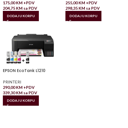
175,00
KM
+PDV
255,00
KM
+PDV
204,75
KM
sa PDV
298,35
KM
sa PDV
DODAJ U KORPU
DODAJ U KORPU
EPSON EcoTank L1210
PRINTERI
290,00
KM
+PDV
339,30
KM
sa PDV
DODAJ U KORPU