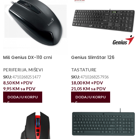
Miš Genius DX-110 crni
Genius SlimStar 126
PERIFERIJA
,
MIŠEVI
TASTATURE
SKU:
4710268251477
SKU:
4710268257936
8,50
KM
+PDV
18,00
KM
+PDV
9,95
KM
sa PDV
21,05
KM
sa PDV
DODAJ U KORPU
DODAJ U KORPU