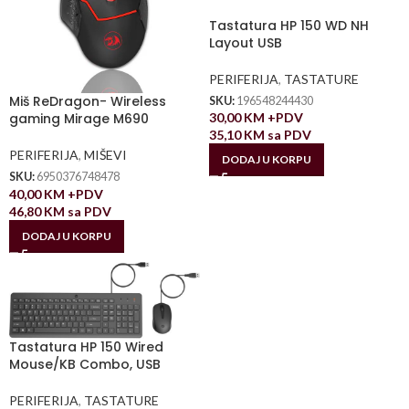
Tastatura HP 150 WD NH
Layout USB
PERIFERIJA
,
TASTATURE
Miš ReDragon- Wireless
SKU:
196548244430
30,00
KM
+PDV
gaming Mirage M690
35,10
KM
sa PDV
PERIFERIJA
,
MIŠEVI
DODAJ U KORPU
SKU:
6950376748478
40,00
KM
+PDV
46,80
KM
sa PDV
DODAJ U KORPU
Tastatura HP 150 Wired
Mouse/KB Combo, USB
PERIFERIJA
,
TASTATURE