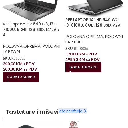
REF LAPTOP 14″ HP 640 G2,
REF Laptop HP 640 G3, i3-
i3-6100U, 8GB, 128 SSD, A/A
7100U, 8 GB, 128 SSD, 14”, A /
A
POLOVNA OPREMA
,
POLOVNI
LAPTOPI
POLOVNA OPREMA
,
POLOVNI
SKU:
RL10086
LAPTOPI
170,00
KM
+PDV
SKU:
RL10085
198,90
KM
sa PDV
240,00
KM
+PDV
DODAJ U KORPU
280,80
KM
sa PDV
DODAJ U KORPU
Tastature i miševi
više periferije