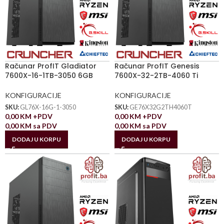
Računar ProfIT Gladiator
Računar ProfIT Genesis
7600X-16-1TB-3050 6GB
7600X-32-2TB-4060 Ti
KONFIGURACIJE
KONFIGURACIJE
SKU:
GL76X-16G-1-3050
SKU:
GE76X32G2TH4060T
0,00
KM
+PDV
0,00
KM
+PDV
0,00
KM
sa PDV
0,00
KM
sa PDV
DODAJ U KORPU
DODAJ U KORPU