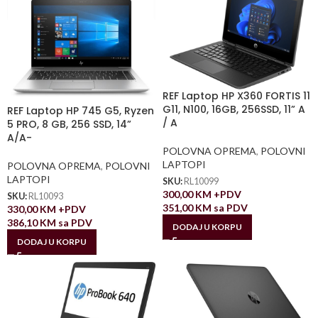
REF Laptop HP X360 FORTIS 11
G11, N100, 16GB, 256SSD, 11” A
REF Laptop HP 745 G5, Ryzen
/ A
5 PRO, 8 GB, 256 SSD, 14”
A/A-
POLOVNA OPREMA
,
POLOVNI
LAPTOPI
POLOVNA OPREMA
,
POLOVNI
LAPTOPI
SKU:
RL10099
300,00
KM
+PDV
SKU:
RL10093
351,00
KM
sa PDV
330,00
KM
+PDV
386,10
KM
sa PDV
DODAJ U KORPU
DODAJ U KORPU