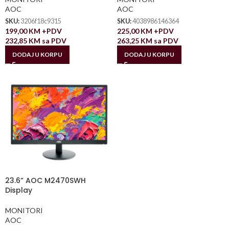
AOC
AOC
SKU:
3206f18c9315
SKU:
4038986146364
199,00
KM
+PDV
225,00
KM
+PDV
232,85
KM
sa PDV
263,25
KM
sa PDV
DODAJ U KORPU
DODAJ U KORPU
23.6” AOC M2470SWH
Display
MONITORI
AOC