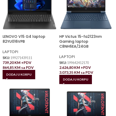
LENOVO V15 G4 laptop
HP Victus 15-fa2123nm
82YU016VPB
Gaming laptop
C8NH6EA/24GB
LAPTOPI
LAPTOPI
SKU:
199271439111
739,20
KM
+PDV
SKU:
199642412170
864,85
KM
sa PDV
2.626,80
KM
+PDV
3.073,35
KM
sa PDV
DODAJ U KORPU
DODAJ U KORPU