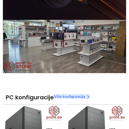
Snaga radnih stanica nikada nije bila povoljnija
Nova Ryzen 7000 serija
Naruči
PC konfiguracije
Više konfiguracija