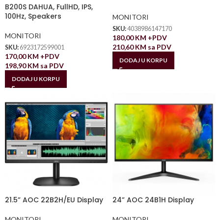
B200S DAHUA, FullHD, IPS,
100Hz, Speakers
MONITORI
SKU:
4038986147170
MONITORI
180,00
KM
+PDV
210,60
KM
sa PDV
SKU:
6923172599001
170,00
KM
+PDV
DODAJ U KORPU
198,90
KM
sa PDV
DODAJ U KORPU
21.5” AOC 22B2H/EU Display
24” AOC 24B1H Display
MONITORI
MONITORI