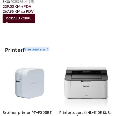
SKU:
4038986144995
229,00
KM
+PDV
267,95
KM
sa PDV
DODAJ U KORPU
Printeri
Više printera
Brother printer PT-P300BT
PrinterLaserski HL-1110E SUB,