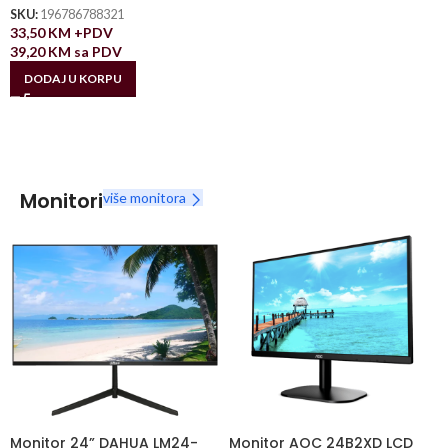
SKU:
196786788321
33,50
KM
+PDV
39,20
KM
sa PDV
DODAJ U KORPU
Monitori
više monitora
Monitor 24” DAHUA LM24-
Monitor AOC 24B2XD LCD