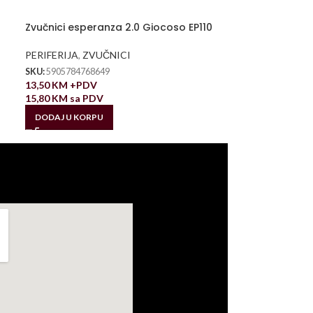
Zvučnici esperanza 2.0 Giocoso EP110
PERIFERIJA
,
ZVUČNICI
SKU:
5905784768649
13,50
KM
+PDV
15,80
KM
sa PDV
DODAJ U KORPU