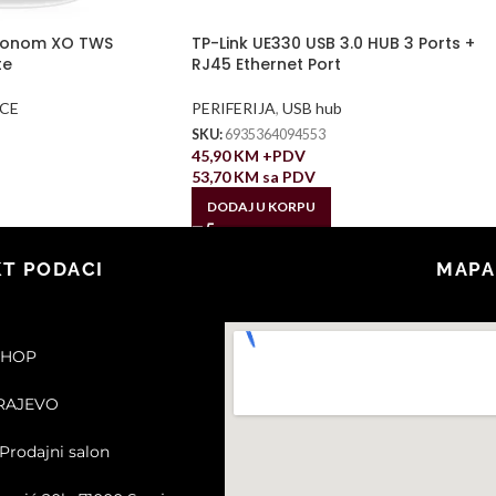
ofonom XO TWS
TP-Link UE330 USB 3.0 HUB 3 Ports +
te
RJ45 Ethernet Port
ICE
PERIFERIJA
,
USB hub
SKU:
6935364094553
45,90
KM
+PDV
53,70
KM
sa PDV
DODAJ U KORPU
T PODACI
MAPA
SHOP
ARAJEVO
Prodajni salon