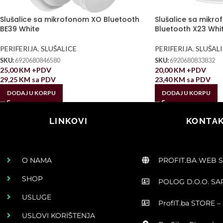
Slušalice sa mikrofonom XO Bluetooth
Slušalice sa mikr
BE39 White
Bluetooth X23 Whi
PERIFERIJA
,
SLUŠALICE
PERIFERIJA
,
SLUŠAL
SKU:
6920680846580
SKU:
6920680833832
25,00
KM
+PDV
20,00
KM
+PDV
29,25
KM
sa PDV
23,40
KM
sa PDV
DODAJ U KORPU
DODAJ U KORPU
LINKOVI
KONTAK
O NAMA
PROFIT.BA WEB 
SHOP
POLOG D.O.O. S
USLUGE
ProfIT.ba STORE – 
USLOVI KORIŠTENJA