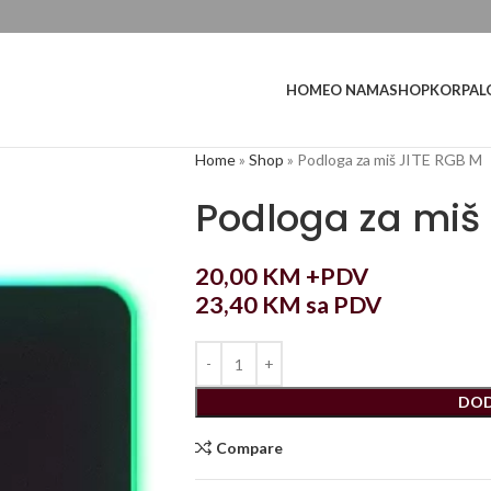
L
HOME
O NAMA
SHOP
KORPA
Home
»
Shop
»
Podloga za miš JITE RGB M
Podloga za miš
20,00
KM
+PDV
23,40
KM
sa PDV
DOD
Compare