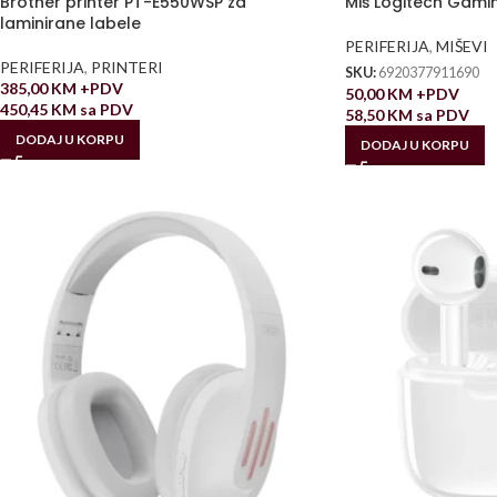
Brother printer PT-E550WSP za
Miš Logitech Gami
laminirane labele
PERIFERIJA
,
MIŠEVI
PERIFERIJA
,
PRINTERI
SKU:
6920377911690
385,00
KM
+PDV
50,00
KM
+PDV
450,45
KM
sa PDV
58,50
KM
sa PDV
DODAJ U KORPU
DODAJ U KORPU