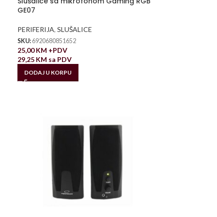
Slušalice sa mikrofonom Gaming RGB
GE07
PERIFERIJA
,
SLUŠALICE
SKU:
6920680851652
25,00
KM
+PDV
29,25
KM
sa PDV
DODAJ U KORPU