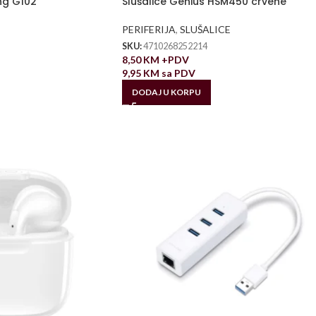
ng G102
Slušalice Genius HSM450 crvene
PERIFERIJA
,
SLUŠALICE
SKU:
4710268252214
8,50
KM
+PDV
9,95
KM
sa PDV
DODAJ U KORPU