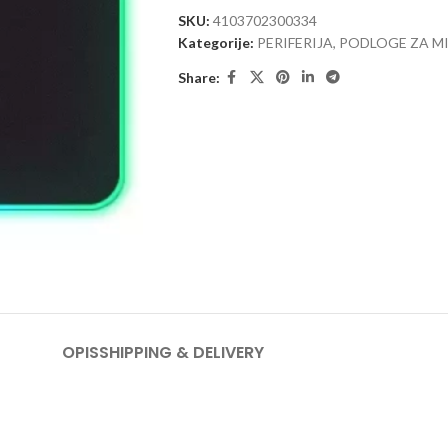
SKU:
4103702300334
Kategorije:
PERIFERIJA
,
PODLOGE ZA MI
Share:
OPIS
SHIPPING & DELIVERY