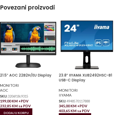
Povezani proizvodi
21.5” AOC 22B2H/EU Display
23.8” IIYAMA XUB2492HSC-B1
USB-C Display
MONITORI
AOC
MONITORI
IIYAMA
SKU:
3206f18c9315
199,00
KM
+PDV
SKU:
4948570117888
232,85
KM
sa PDV
345,00
KM
+PDV
403,65
KM
sa PDV
DODAJ U KORPU