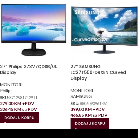
27” Philips 273V7QDSB/00
27” SAMSUNG
Display
LC27T550FDRXEN Curved
Display
MONITORI
Philips
MONITORI
SAMSUNG
SKU:
8712581742911
279,00
KM
+PDV
SKU:
8806090961861
326,45
KM
sa PDV
399,00
KM
+PDV
466,85
KM
sa PDV
DODAJ U KORPU
DODAJ U KORPU