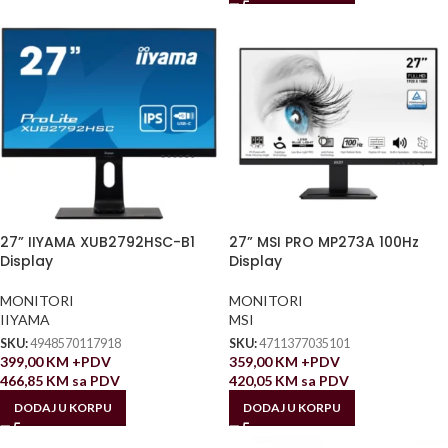
27” IIYAMA XUB2792HSC-B1
27” MSI PRO MP273A 100Hz
Display
Display
MONITORI
MONITORI
IIYAMA
MSI
SKU:
4948570117918
SKU:
4711377035101
399,00
KM
+PDV
359,00
KM
+PDV
466,85
KM
sa PDV
420,05
KM
sa PDV
DODAJ U KORPU
DODAJ U KORPU