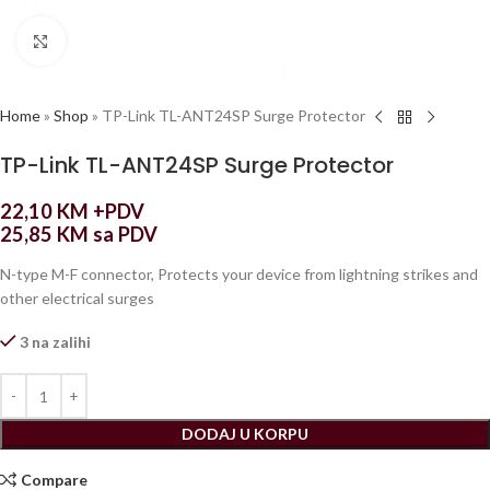
Click to enlarge
Home
»
Shop
»
TP-Link TL-ANT24SP Surge Protector
TP-Link TL-ANT24SP Surge Protector
22,10
KM
+PDV
25,85
KM
sa PDV
N-type M-F connector, Protects your device from lightning strikes and
other electrical surges
3 na zalihi
DODAJ U KORPU
Compare