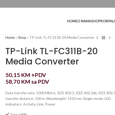
L
HOME
O NAMA
SHOP
KORPA
Home
»
Shop
»
TP-Link TL-FC311B-20 Media Converter
TP-Link TL-FC311B-20
Media Converter
50,15
KM
+PDV
58,70
KM
sa PDV
Data transfer rate: 1000 Mbit/s, IEEE 802.3, IEEE 802.3ab, IEEE 802.3
transfer distance: 100 m, Wavelength: 1550 nm, Single-mode, LED
indicators: Activity, Link, Power
1 na zalihi