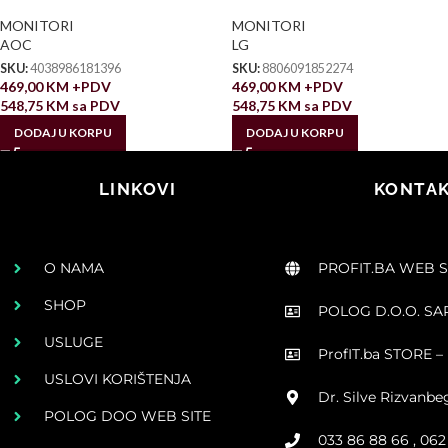
MONITORI
MONITORI
AOC
LG
SKU:
4038986181396
SKU:
8806091852274
469,00
KM
+PDV
469,00
KM
+PDV
548,75
KM
sa PDV
548,75
KM
sa PDV
DODAJ U KORPU
DODAJ U KORPU
LINKOVI
KONTAK
O NAMA
PROFIT.BA WEB 
SHOP
POLOG D.O.O. S
USLUGE
ProfIT.ba STORE – 
USLOVI KORIŠTENJA
Dr. Silve Rizvanbe
POLOG DOO WEB SITE
033 86 88 66 , 06