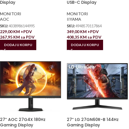
Display
USB-C Display
MONITORI
MONITORI
AOC
IIYAMA
SKU:
4038986144995
SKU:
4948570117864
229,00
KM
+PDV
349,00
KM
+PDV
267,95
KM
sa PDV
408,35
KM
sa PDV
DODAJ U KORPU
DODAJ U KORPU
27” AOC 27G4X 180Hz
27” LG 27GN60R-B 144Hz
Gaming Display
Gaming Display