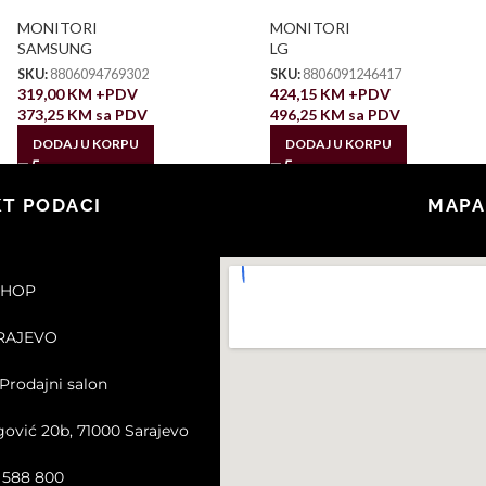
MONITORI
MONITORI
SAMSUNG
LG
SKU:
8806094769302
SKU:
8806091246417
319,00
KM
+PDV
424,15
KM
+PDV
373,25
KM
sa PDV
496,25
KM
sa PDV
DODAJ U KORPU
DODAJ U KORPU
T PODACI
MAPA
SHOP
ARAJEVO
Prodajni salon
gović 20b, 71000 Sarajevo
2 588 800