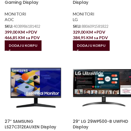
Gaming Display
Display
MONITORI
MONITORI
AOC
LG
SKU:
4038986181402
SKU:
8806091581822
399,00
KM
+PDV
329,00
KM
+PDV
466,85
KM
sa PDV
384,95
KM
sa PDV
DODAJ U KORPU
DODAJ U KORPU
27” SAMSUNG
29” LG 29WP500-B UWFHD
LS27C312EAUXEN Display
Display