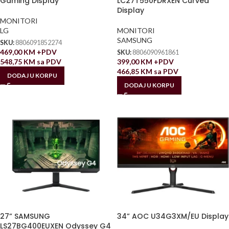
Gaming Display
LC27T550FDRXEN Curved
Display
MONITORI
LG
MONITORI
SAMSUNG
SKU:
8806091852274
469,00
KM
+PDV
SKU:
8806090961861
548,75
KM
sa PDV
399,00
KM
+PDV
466,85
KM
sa PDV
DODAJ U KORPU
DODAJ U KORPU
27” SAMSUNG
34” AOC U34G3XM/EU Display
LS27BG400EUXEN Odyssey G4