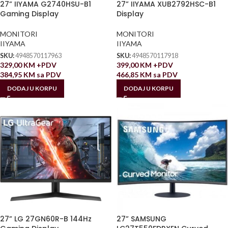
27” IIYAMA G2740HSU-B1
27” IIYAMA XUB2792HSC-B1
Gaming Display
Display
MONITORI
MONITORI
IIYAMA
IIYAMA
SKU:
4948570117963
SKU:
4948570117918
329,00
KM
+PDV
399,00
KM
+PDV
384,95
KM
sa PDV
466,85
KM
sa PDV
DODAJ U KORPU
DODAJ U KORPU
27” LG 27GN60R-B 144Hz
27” SAMSUNG