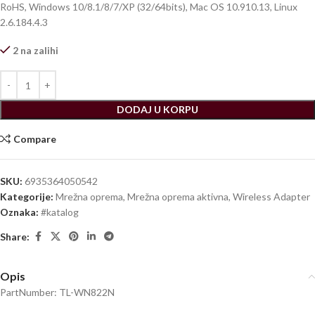
RoHS, Windows 10/8.1/8/7/XP (32/64bits), Mac OS 10.910.13, Linux
2.6.184.4.3
2 na zalihi
DODAJ U KORPU
Compare
SKU:
6935364050542
Kategorije:
Mrežna oprema
,
Mrežna oprema aktivna
,
Wireless Adapter
Oznaka:
#katalog
Share:
Opis
PartNumber: TL-WN822N