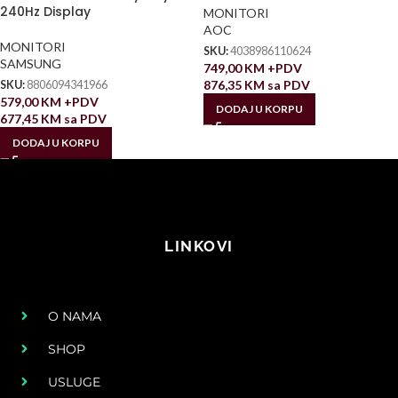
240Hz Display
MONITORI
AOC
MONITORI
SKU:
4038986110624
SAMSUNG
749,00
KM
+PDV
876,35
KM
sa PDV
SKU:
8806094341966
579,00
KM
+PDV
DODAJ U KORPU
677,45
KM
sa PDV
DODAJ U KORPU
LINKOVI
O NAMA
SHOP
USLUGE