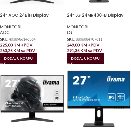
24” AOC 24B1H Display
24” LG 24MR400-B Display
MONITORI
MONITORI
AOC
LG
SKU:
4038986146364
SKU:
8806084707611
225,00
KM
+PDV
249,00
KM
+PDV
263,25
KM
sa PDV
291,35
KM
sa PDV
DODAJ U KORPU
DODAJ U KORPU