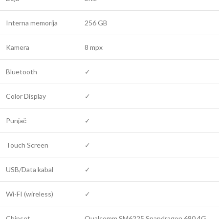
Interna memorija
256 GB
Kamera
8 mpx
Bluetooth
✓
Color Display
✓
Punjač
✓
Touch Screen
✓
USB/Data kabal
✓
Wi-FI (wireless)
✓
Chipset
Qualcomm SM6225 Snapdragon 680 4G