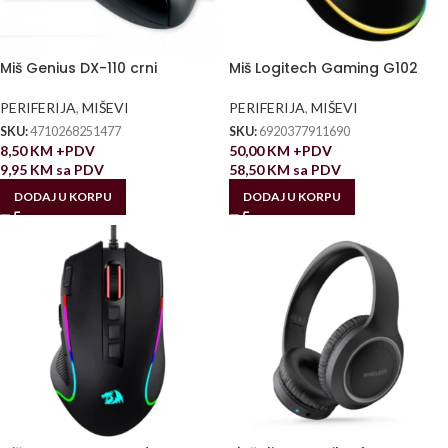
Miš Genius DX-110 crni
Miš Logitech Gaming G102
PERIFERIJA
,
MIŠEVI
PERIFERIJA
,
MIŠEVI
SKU:
4710268251477
SKU:
6920377911690
8,50
KM
+PDV
50,00
KM
+PDV
9,95
KM
sa PDV
58,50
KM
sa PDV
DODAJ U KORPU
DODAJ U KORPU