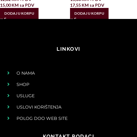
15,00
KM
sa PDV
17,55
KM
sa PDV
DODAJ U KORPU
DODAJ U KORPU
LINKOVI
O NAMA
SHOP
USLUGE
USLOVI KORIŠTENJA
POLOG DOO WEB SITE
KONTAKT PODACI