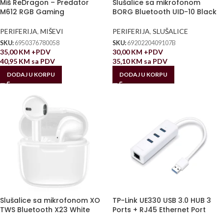
Miš ReDragon – Predator
Slušalice sa mikrofonom
M612 RGB Gaming
BORG Bluetooth UID-10 Black
PERIFERIJA
,
MIŠEVI
PERIFERIJA
,
SLUŠALICE
SKU:
6950376780058
SKU:
6920220409107B
35,00
KM
+PDV
30,00
KM
+PDV
40,95
KM
sa PDV
35,10
KM
sa PDV
DODAJ U KORPU
DODAJ U KORPU
Slušalice sa mikrofonom XO
TP-Link UE330 USB 3.0 HUB 3
TWS Bluetooth X23 White
Ports + RJ45 Ethernet Port