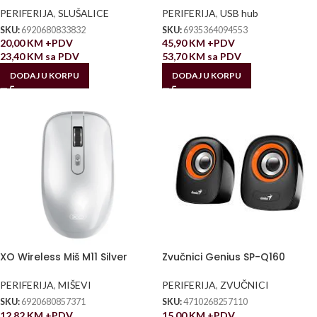
PERIFERIJA
,
SLUŠALICE
PERIFERIJA
,
USB hub
SKU:
6920680833832
SKU:
6935364094553
20,00
KM
+PDV
45,90
KM
+PDV
23,40
KM
sa PDV
53,70
KM
sa PDV
DODAJ U KORPU
DODAJ U KORPU
XO Wireless Miš M11 Silver
Zvučnici Genius SP-Q160
PERIFERIJA
,
MIŠEVI
PERIFERIJA
,
ZVUČNICI
SKU:
6920680857371
SKU:
4710268257110
12,82
KM
+PDV
15,00
KM
+PDV