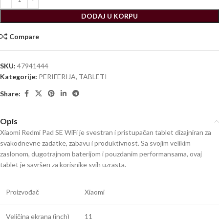
DODAJ U KORPU
Compare
SKU:
47941444
Kategorije:
PERIFERIJA
,
TABLETI
Share:
Opis
Xiaomi Redmi Pad SE WiFi je svestran i pristupačan tablet dizajniran za
svakodnevne zadatke, zabavu i produktivnost. Sa svojim velikim
zaslonom, dugotrajnom baterijom i pouzdanim performansama, ovaj
tablet je savršen za korisnike svih uzrasta.
Proizvođač
Xiaomi
Veličina ekrana (inch)
11