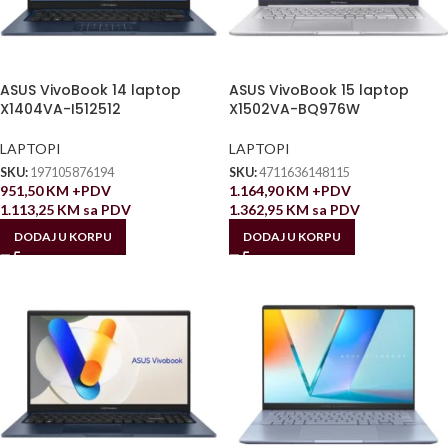
ASUS VivoBook 14 laptop
ASUS VivoBook 15 laptop
X1404VA-I512512
X1502VA-BQ976W
LAPTOPI
LAPTOPI
SKU:
197105876194
SKU:
4711636148115
951,50
KM
+PDV
1.164,90
KM
+PDV
1.113,25
KM
sa PDV
1.362,95
KM
sa PDV
DODAJ U KORPU
DODAJ U KORPU