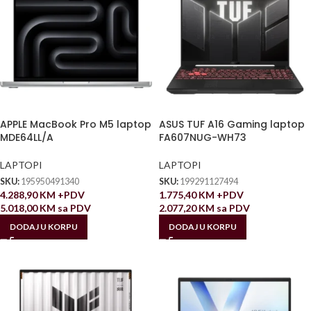
APPLE MacBook Pro M5 laptop
ASUS TUF A16 Gaming laptop
MDE64LL/A
FA607NUG-WH73
LAPTOPI
LAPTOPI
SKU:
195950491340
SKU:
199291127494
4.288,90
KM
+PDV
1.775,40
KM
+PDV
5.018,00
KM
sa PDV
2.077,20
KM
sa PDV
DODAJ U KORPU
DODAJ U KORPU