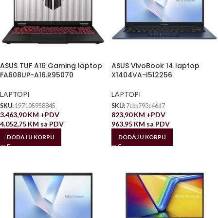
ASUS TUF A16 Gaming laptop
ASUS VivoBook 14 laptop
FA608UP-A16.R95070
X1404VA-I512256
LAPTOPI
LAPTOPI
SKU:
197105958845
SKU:
7cbb793c46d7
3.463,90
KM
+PDV
823,90
KM
+PDV
4.052,75
KM
sa PDV
963,95
KM
sa PDV
DODAJ U KORPU
DODAJ U KORPU