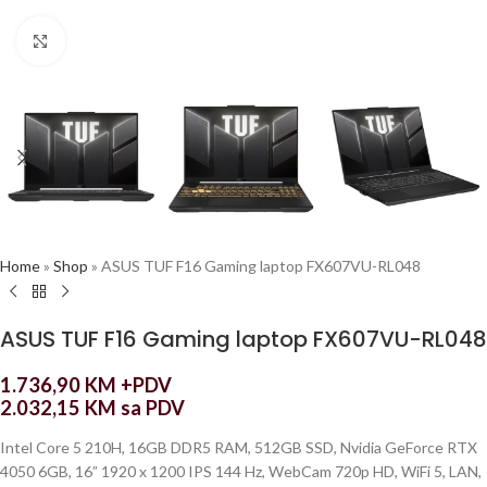
Click to enlarge
Home
»
Shop
»
ASUS TUF F16 Gaming laptop FX607VU-RL048
ASUS TUF F16 Gaming laptop FX607VU-RL048
1.736,90
KM
+PDV
2.032,15
KM
sa PDV
Intel Core 5 210H, 16GB DDR5 RAM, 512GB SSD, Nvidia GeForce RTX
4050 6GB, 16” 1920 x 1200 IPS 144 Hz, WebCam 720p HD, WiFi 5, LAN,