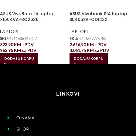
ASUS VivoBook 15 laptop
ASUS Vivobook S14 laptop
X1504VA-BQ2626
S5406SA-QD122X
LAPTOPI
LAPTOPI
SKU:
4711636147347
SKU:
4711387775783
823,90
KM
+PDV
2.616,90
KM
+PDV
963,95
KM
sa PDV
3.061,75
KM
sa PDV
DODAJ U KORPU
DODAJ U KORPU
LINKOVI
O NAMA
SHOP