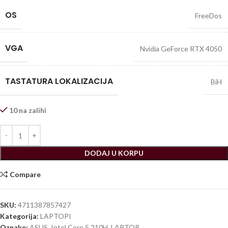
OS
FreeDos
VGA
Nvidia GeForce RTX 4050
TASTATURA LOKALIZACIJA
BiH
10 na zalihi
DODAJ U KORPU
Compare
SKU:
4711387857427
Kategorija:
LAPTOPI
Oznake:
ASUS
,
Intel Core 5 210H
,
LAPTOP