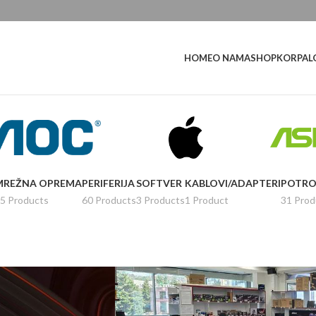
L
HOME
O NAMA
SHOP
KORPA
MREŽNA OPREMA
PERIFERIJA
SOFTVER
KABLOVI/ADAPTERI
POTRO
5 Products
60 Products
3 Products
1 Product
31 Prod