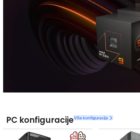
Snaga radnih stanica nikada nije bila povoljnija
Nova Ryzen 7000 serija
PC konfiguracije
Više konfiguracija
Naruči