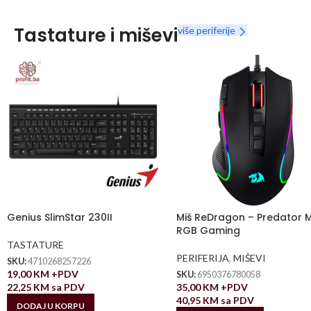
Tastature i miševi
više periferije
Genius SlimStar 230II
Miš ReDragon – Predator 
RGB Gaming
TASTATURE
PERIFERIJA
,
MIŠEVI
SKU:
4710268257226
19,00
KM
+PDV
SKU:
6950376780058
22,25
KM
sa PDV
35,00
KM
+PDV
40,95
KM
sa PDV
DODAJ U KORPU