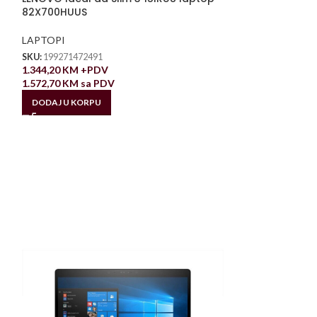
82X700HUUS
LAPTOPI
SKU:
199271472491
1.344,20
KM
+PDV
1.572,70
KM
sa PDV
DODAJ U KORPU