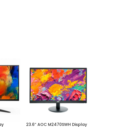
ay
23.6” AOC M2470SWH Display