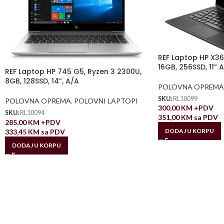
REF Laptop HP X360
16GB, 256SSD, 11” A
REF Laptop HP 745 G5, Ryzen 3 2300U,
8GB, 128SSD, 14”, A/A
POLOVNA OPREMA
SKU:
RL10099
POLOVNA OPREMA
,
POLOVNI LAPTOPI
300,00
KM
+PDV
SKU:
RL10094
351,00
KM
sa PDV
285,00
KM
+PDV
DODAJ U KORPU
333,45
KM
sa PDV
DODAJ U KORPU