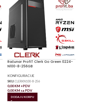
Računar ProfIT Clerk Go Green 0224-
N100-8-256GB
KONFIGURACIJE
SKU:
CLERKN100-8-256
0,00
KM
+PDV
0,00
KM
sa PDV
DODAJ U KORPU