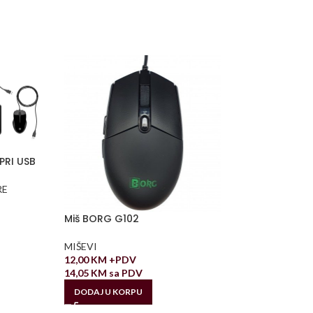
PRI USB
RE
Miš BORG G102
MIŠEVI
12,00
KM
+PDV
14,05
KM
sa PDV
DODAJ U KORPU