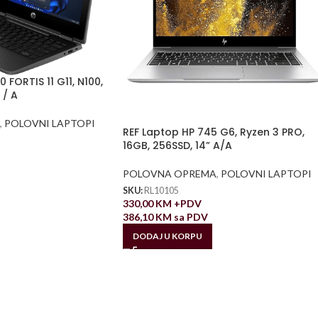
 FORTIS 11 G11, N100,
 / A
,
POLOVNI LAPTOPI
REF Laptop HP 745 G6, Ryzen 3 PRO,
16GB, 256SSD, 14” A/A
POLOVNA OPREMA
,
POLOVNI LAPTOPI
SKU:
RL10105
330,00
KM
+PDV
386,10
KM
sa PDV
DODAJ U KORPU