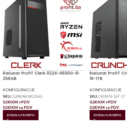
Računar ProfIT Clerk 0224-4600G-8-
Računar ProfIT C
256GB
16-1TB
KONFIGURACIJE
KONFIGURACIJE
SKU:
CLERK46G8G256G
SKU:
CRUN76-16T-1T
0,00
KM
+PDV
0,00
KM
+PDV
0,00
KM
sa PDV
0,00
KM
sa PDV
DODAJ U KORPU
DODAJ U KORPU