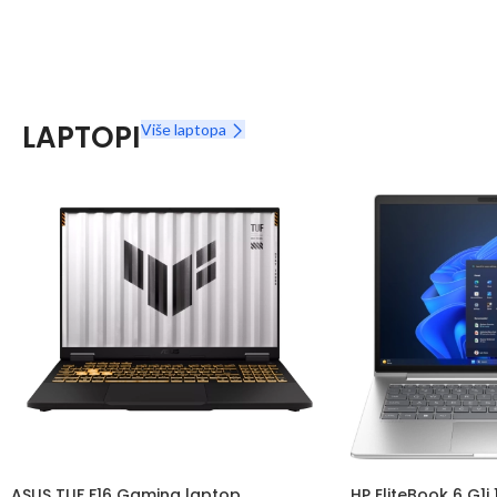
LAPTOPI
Više laptopa
ASUS TUF F16 Gaming laptop
HP EliteBook 6 G1i