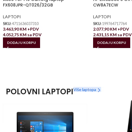
FX608JPR-QT026/32GB
CW8A7ECW
LAPTOPI
LAPTOPI
SKU:
4711636037310
SKU:
199764717764
3.463,90
KM
+PDV
2.077,90
KM
+PDV
4.052,75
KM
sa PDV
2.431,15
KM
sa PDV
DODAJ U KORPU
DODAJ U KORPU
POLOVNI LAPTOPI
Više laptopa