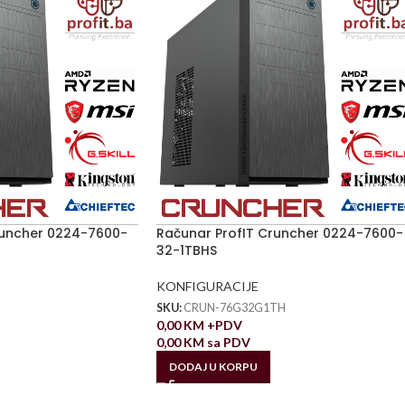
runcher 0224-7600-
Računar ProfIT Cruncher 0224-7600-
32-1TBHS
KONFIGURACIJE
SKU:
CRUN-76G32G1TH
0,00
KM
+PDV
0,00
KM
sa PDV
DODAJ U KORPU