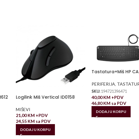
Tastatura+Miš HP CA
PERIFERIJA
,
TASTATU
SKU:
194721396471
M612
Logilink Miš Vertical ID0158
40,00
KM
+PDV
46,80
KM
sa PDV
MIŠEVI
DODAJ U KORPU
21,00
KM
+PDV
24,55
KM
sa PDV
DODAJ U KORPU