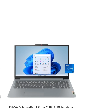
LENOVO IdeaPad Slim 3 15IRU8 laptop