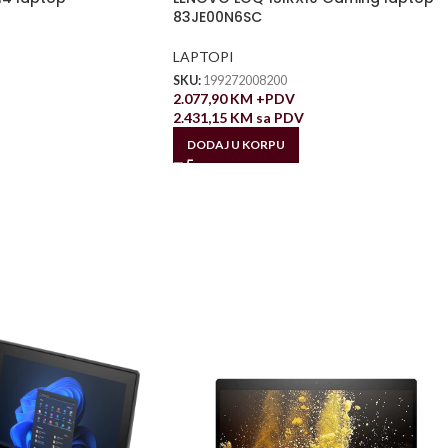
83JE00N6SC
LAPTOPI
SKU:
199272008200
2.077,90
KM
+PDV
2.431,15
KM
sa PDV
DODAJ U KORPU