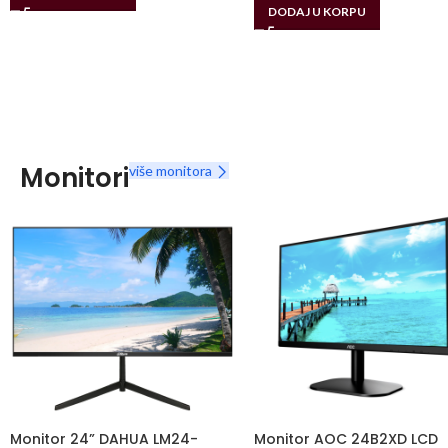
DODAJ U KORPU
Monitori
više monitora
Monitor 24” DAHUA LM24-
Monitor AOC 24B2XD LCD