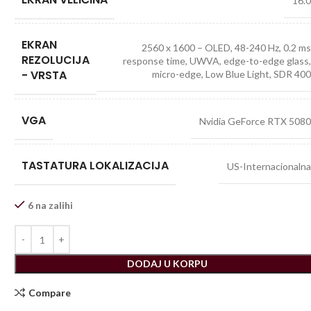
16.
EKRAN
2560 x 1600 – OLED, 48-240 Hz, 0.2 m
REZOLUCIJA
response time, UWVA, edge-to-edge glass
- VRSTA
micro-edge, Low Blue Light, SDR 40
VGA
Nvidia GeForce RTX 508
TASTATURA LOKALIZACIJA
US-Internacionaln
6 na zalihi
DODAJ U KORPU
Compare