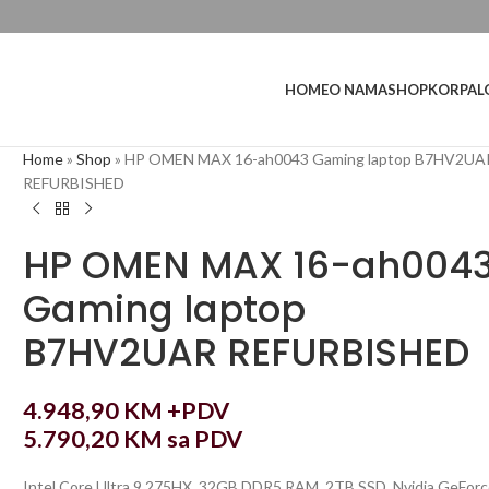
L
HOME
O NAMA
SHOP
KORPA
Home
»
Shop
»
HP OMEN MAX 16-ah0043 Gaming laptop B7HV2UA
REFURBISHED
HP OMEN MAX 16-ah004
Gaming laptop
B7HV2UAR REFURBISHED
4.948,90
KM
+PDV
5.790,20
KM
sa PDV
Intel Core Ultra 9 275HX, 32GB DDR5 RAM, 2TB SSD, Nvidia GeFor