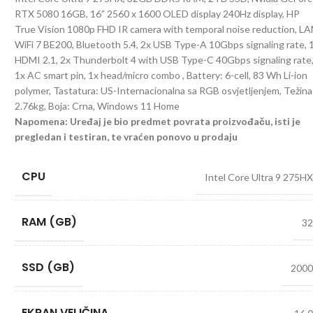
RTX 5080 16GB, 16” 2560 x 1600 OLED display 240Hz display, HP
True Vision 1080p FHD IR camera with temporal noise reduction, LA
WiFi 7 BE200, Bluetooth 5.4, 2x USB Type-A 10Gbps signaling rate, 
HDMI 2.1, 2x Thunderbolt 4 with USB Type-C 40Gbps signaling rate
1x AC smart pin, 1x head/micro combo , Battery: 6-cell, 83 Wh Li-ion
polymer, Tastatura: US-Internacionalna sa RGB osvjetljenjem, Težina
2.76kg, Boja: Crna, Windows 11 Home
Napomena: Uređaj je bio predmet povrata proizvođaču, isti je
pregledan i testiran, te vraćen ponovo u prodaju
CPU
Intel Core Ultra 9 275H
RAM (GB)
3
SSD (GB)
200
EKRAN VELIČINA