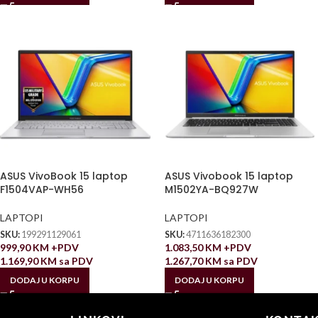
ASUS VivoBook 15 laptop
ASUS Vivobook 15 laptop
F1504VAP-WH56
M1502YA-BQ927W
LAPTOPI
LAPTOPI
SKU:
199291129061
SKU:
4711636182300
999,90
KM
+PDV
1.083,50
KM
+PDV
1.169,90
KM
sa PDV
1.267,70
KM
sa PDV
DODAJ U KORPU
DODAJ U KORPU