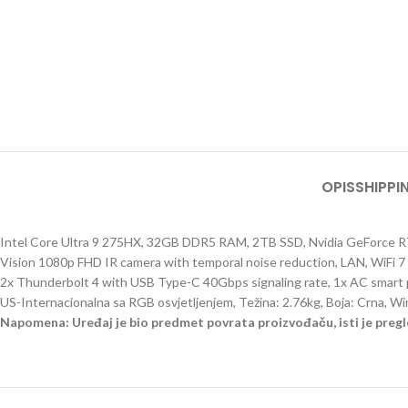
OPIS
SHIPPI
Intel Core Ultra 9 275HX, 32GB DDR5 RAM, 2TB SSD, Nvidia GeForce R
Vision 1080p FHD IR camera with temporal noise reduction, LAN, WiFi 7
2x Thunderbolt 4 with USB Type-C 40Gbps signaling rate, 1x AC smart pin
US-Internacionalna sa RGB osvjetljenjem, Težina: 2.76kg, Boja: Crna,
Napomena: Uređaj je bio predmet povrata proizvođaču, isti je pregl