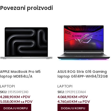
Povezani proizvodi
APPLE MacBook Pro M5
ASUS ROG Strix G16 Gaming
laptop MDE64LL/A
laptop G614PP-WH94/32GB
LAPTOPI
LAPTOPI
SKU:
195950491340
SKU:
199291133464
4.288,90
KM
+PDV
4.068,90
KM
+PDV
5.018,00
KM
sa PDV
4.760,60
KM
sa PDV
DODAJ U KORPU
DODAJ U KORPU