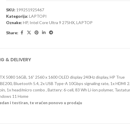
SKU:
199251925467
Kategorija:
LAPTOPI
Oznake:
HP
,
Intel Core Ultra 9 275HX
,
LAPTOP
Share:
NG & DELIVERY
TX 5080 16GB, 16” 2560 x 1600 OLED display 240Hz display, HP True
 BE200, Bluetooth 5.4, 2x USB Type-A 10Gbps signaling rate, 1x HDMI 2.
, 1x head/micro combo , Battery: 6-cell, 83 Wh Li-ion polymer, Tastatur
 Windows 11 Home
edan i testiran, te vraćen ponovo u prodaju