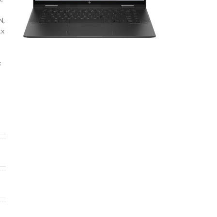
N,
1x
,
:
X
2
0