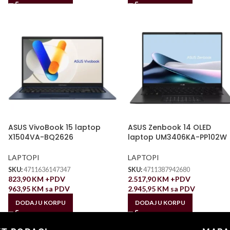
ASUS VivoBook 15 laptop
ASUS Zenbook 14 OLED
X1504VA-BQ2626
laptop UM3406KA-PP102W
LAPTOPI
LAPTOPI
SKU:
4711636147347
SKU:
4711387942680
823,90
KM
+PDV
2.517,90
KM
+PDV
963,95
KM
sa PDV
2.945,95
KM
sa PDV
DODAJ U KORPU
DODAJ U KORPU