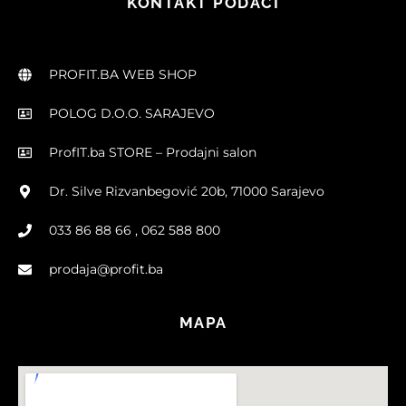
KONTAKT PODACI
PROFIT.BA WEB SHOP
POLOG D.O.O. SARAJEVO
ProfIT.ba STORE – Prodajni salon
Dr. Silve Rizvanbegović 20b, 71000 Sarajevo
033 86 88 66 , 062 588 800
prodaja@profit.ba
MAPA