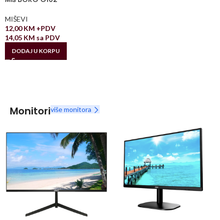
MIŠEVI
12,00
KM
+PDV
14,05
KM
sa PDV
DODAJ U KORPU
Monitori
više monitora