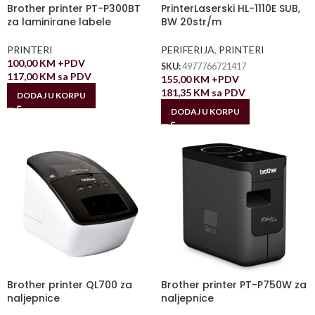
Brother printer PT-P300BT
PrinterLaserski HL-1110E SUB,
za laminirane labele
BW 20str/m
PRINTERI
PERIFERIJA
,
PRINTERI
100,00
KM
+PDV
SKU:
4977766721417
117,00
KM
sa PDV
155,00
KM
+PDV
181,35
KM
sa PDV
DODAJ U KORPU
DODAJ U KORPU
Brother printer QL700 za
Brother printer PT-P750W za
naljepnice
naljepnice