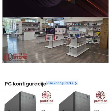
Snaga radnih stanica nikada nije bila povoljnija
Nova Ryzen 7000 serija
Naruči
PC konfiguracije
Više konfiguracija