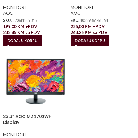
MONITORI
MONITORI
AOC
AOC
SKU:
3206f18c9315
SKU:
4038986146364
199,00
KM
+PDV
225,00
KM
+PDV
232,85
KM
sa PDV
263,25
KM
sa PDV
DODAJ U KORPU
DODAJ U KORPU
23.6” AOC M2470SWH
Display
MONITORI