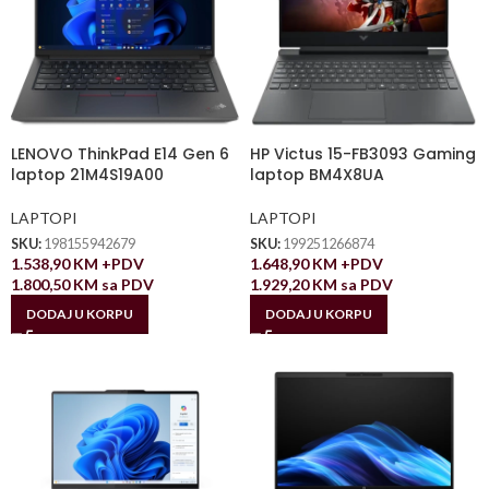
LENOVO ThinkPad E14 Gen 6
HP Victus 15-FB3093 Gaming
laptop 21M4S19A00
laptop BM4X8UA
LAPTOPI
LAPTOPI
SKU:
198155942679
SKU:
199251266874
1.538,90
KM
+PDV
1.648,90
KM
+PDV
1.800,50
KM
sa PDV
1.929,20
KM
sa PDV
DODAJ U KORPU
DODAJ U KORPU