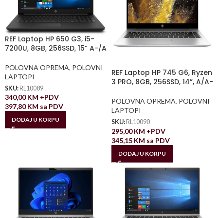
REF Laptop HP 650 G3, i5-
7200U, 8GB, 256SSD, 15” A-/A
POLOVNA OPREMA
,
POLOVNI
REF Laptop HP 745 G6, Ryzen
LAPTOPI
3 PRO, 8GB, 256SSD, 14”, A/A-
SKU:
RL10089
340,00
KM
+PDV
POLOVNA OPREMA
,
POLOVNI
397,80
KM
sa PDV
LAPTOPI
DODAJ U KORPU
SKU:
RL10090
295,00
KM
+PDV
345,15
KM
sa PDV
DODAJ U KORPU