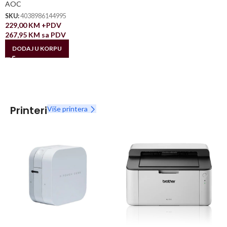
AOC
SKU:
4038986144995
229,00
KM
+PDV
267,95
KM
sa PDV
DODAJ U KORPU
Printeri
Više printera