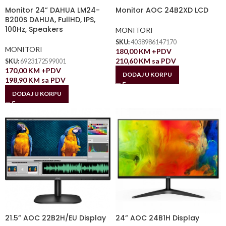
Monitor 24” DAHUA LM24-
Monitor AOC 24B2XD LCD
B200S DAHUA, FullHD, IPS,
100Hz, Speakers
MONITORI
SKU:
4038986147170
MONITORI
180,00
KM
+PDV
210,60
KM
sa PDV
SKU:
6923172599001
170,00
KM
+PDV
DODAJ U KORPU
198,90
KM
sa PDV
DODAJ U KORPU
21.5” AOC 22B2H/EU Display
24” AOC 24B1H Display