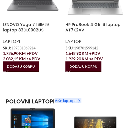
LENOVO Yoga 7 16IML9
HP ProBook 4 G1i 16 laptop
laptop 83DL0002US
AT7K2AV
LAPTOPI
LAPTOPI
SKU:
197531069214
SKU:
198701599142
1.736,90
KM
+PDV
1.648,90
KM
+PDV
2.032,15
KM
sa PDV
1.929,20
KM
sa PDV
DODAJ U KORPU
DODAJ U KORPU
POLOVNI LAPTOPI
Više laptopa