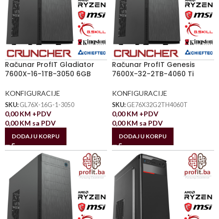
Računar ProfIT Gladiator
Računar ProfIT Genesis
7600X-16-1TB-3050 6GB
7600X-32-2TB-4060 Ti
KONFIGURACIJE
KONFIGURACIJE
SKU:
GL76X-16G-1-3050
SKU:
GE76X32G2TH4060T
0,00
KM
+PDV
0,00
KM
+PDV
0,00
KM
sa PDV
0,00
KM
sa PDV
DODAJ U KORPU
DODAJ U KORPU