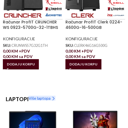
Računar ProfIT CRUNCHER
Računar ProfIT Clerk 0224-
WS 0923-5700G-32-1TBHS
4600G-16-500GB
KONFIGURACIJE
KONFIGURACIJE
SKU:
CRUNWS57G32G1TH
SKU:
CLERK46G16G500G
0,00
KM
+PDV
0,00
KM
+PDV
0,00
KM
sa PDV
0,00
KM
sa PDV
DODAJ U KORPU
DODAJ U KORPU
LAPTOPI
Više laptopa