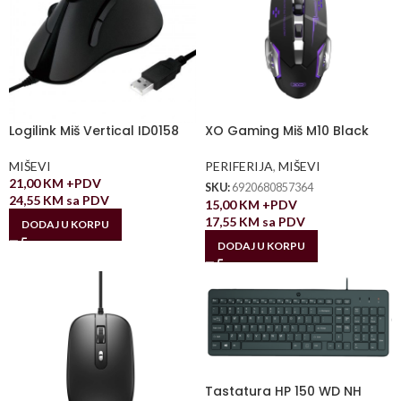
Logilink Miš Vertical ID0158
XO Gaming Miš M10 Black
MIŠEVI
PERIFERIJA
,
MIŠEVI
21,00
KM
+PDV
SKU:
6920680857364
24,55
KM
sa PDV
15,00
KM
+PDV
17,55
KM
sa PDV
DODAJ U KORPU
DODAJ U KORPU
Tastatura HP 150 WD NH