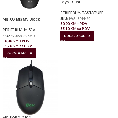
Layout USB
PERIFERIJA
,
TASTATURE
Miš XO Miš M9 Black
SKU:
196548244430
30,00
KM
+PDV
35,10
KM
sa PDV
PERIFERIJA
,
MIŠEVI
DODAJ U KORPU
SKU:
6920680857340
10,00
KM
+PDV
11,70
KM
sa PDV
DODAJ U KORPU
Miš BORG G102