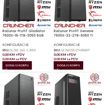
Računar ProfIT Gladiator
Računar ProfIT Genesis
7600X-16-1TB-3050 6GB
7600X-32-2TB-4060 Ti
KONFIGURACIJE
KONFIGURACIJE
SKU:
GL76X-16G-1-3050
SKU:
GE76X32G2TH4060T
0,00
KM
+PDV
0,00
KM
+PDV
0,00
KM
sa PDV
0,00
KM
sa PDV
DODAJ U KORPU
DODAJ U KORPU