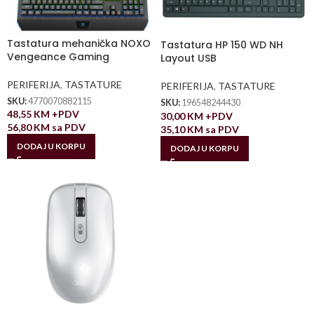
Tastatura mehanička NOXO
Tastatura HP 150 WD NH
Vengeance Gaming
Layout USB
PERIFERIJA
,
TASTATURE
PERIFERIJA
,
TASTATURE
SKU:
4770070882115
SKU:
196548244430
48,55
KM
+PDV
30,00
KM
+PDV
56,80
KM
sa PDV
35,10
KM
sa PDV
DODAJ U KORPU
DODAJ U KORPU