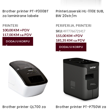
Brother printer PT-P300BT
PrinterLaserski HL-1110E SUB,
za laminirane labele
BW 20str/m
PRINTERI
PERIFERIJA
,
PRINTERI
100,00
KM
+PDV
SKU:
4977766721417
117,00
KM
sa PDV
155,00
KM
+PDV
181,35
KM
sa PDV
DODAJ U KORPU
DODAJ U KORPU
Brother printer QL700 za
Brother printer PT-P750W za