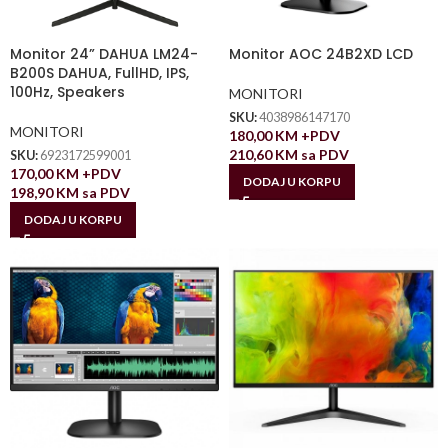
Monitor 24” DAHUA LM24-
Monitor AOC 24B2XD LCD
B200S DAHUA, FullHD, IPS,
100Hz, Speakers
MONITORI
SKU:
4038986147170
MONITORI
180,00
KM
+PDV
210,60
KM
sa PDV
SKU:
6923172599001
170,00
KM
+PDV
DODAJ U KORPU
198,90
KM
sa PDV
DODAJ U KORPU