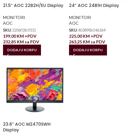
21.5” AOC 22B2H/EU Display
24” AOC 24B1H Display
MONITORI
MONITORI
AOC
AOC
SKU:
3206f18c9315
SKU:
4038986146364
199,00
KM
+PDV
225,00
KM
+PDV
232,85
KM
sa PDV
263,25
KM
sa PDV
DODAJ U KORPU
DODAJ U KORPU
23.6” AOC M2470SWH
Display