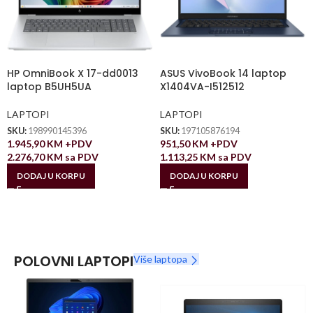
HP OmniBook X 17-dd0013
ASUS VivoBook 14 laptop
laptop B5UH5UA
X1404VA-I512512
LAPTOPI
LAPTOPI
SKU:
198990145396
SKU:
197105876194
1.945,90
KM
+PDV
951,50
KM
+PDV
2.276,70
KM
sa PDV
1.113,25
KM
sa PDV
DODAJ U KORPU
DODAJ U KORPU
POLOVNI LAPTOPI
Više laptopa