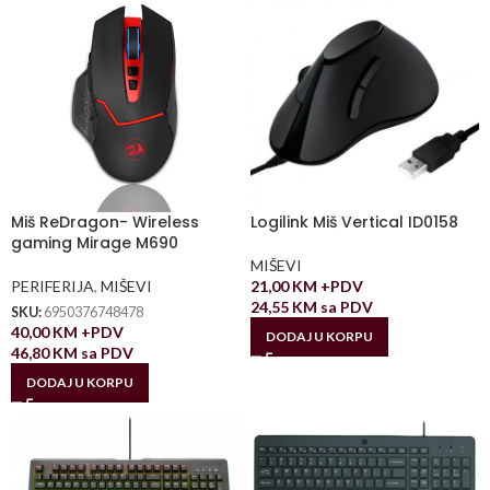
Miš ReDragon- Wireless
Logilink Miš Vertical ID0158
gaming Mirage M690
MIŠEVI
PERIFERIJA
,
MIŠEVI
21,00
KM
+PDV
24,55
KM
sa PDV
SKU:
6950376748478
40,00
KM
+PDV
DODAJ U KORPU
46,80
KM
sa PDV
DODAJ U KORPU