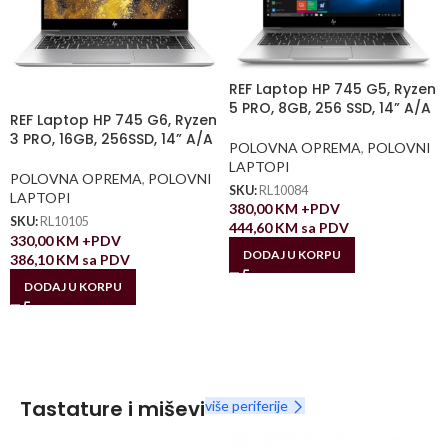
REF Laptop HP 745 G5, Ryzen
5 PRO, 8GB, 256 SSD, 14” A/A
REF Laptop HP 745 G6, Ryzen
3 PRO, 16GB, 256SSD, 14” A/A
POLOVNA OPREMA
,
POLOVNI
LAPTOPI
POLOVNA OPREMA
,
POLOVNI
SKU:
RL10084
LAPTOPI
380,00
KM
+PDV
SKU:
RL10105
444,60
KM
sa PDV
330,00
KM
+PDV
DODAJ U KORPU
386,10
KM
sa PDV
DODAJ U KORPU
Tastature i miševi
više periferije