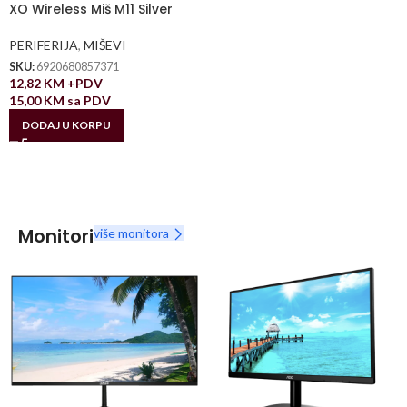
XO Wireless Miš M11 Silver
PERIFERIJA
,
MIŠEVI
SKU:
6920680857371
12,82
KM
+PDV
15,00
KM
sa PDV
DODAJ U KORPU
Monitori
više monitora