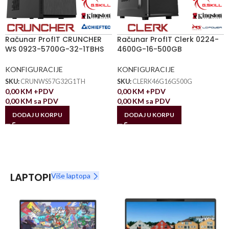
Računar ProfIT CRUNCHER
Računar ProfIT Clerk 0224-
WS 0923-5700G-32-1TBHS
4600G-16-500GB
KONFIGURACIJE
KONFIGURACIJE
SKU:
CRUNWS57G32G1TH
SKU:
CLERK46G16G500G
0,00
KM
+PDV
0,00
KM
+PDV
0,00
KM
sa PDV
0,00
KM
sa PDV
DODAJ U KORPU
DODAJ U KORPU
LAPTOPI
Više laptopa