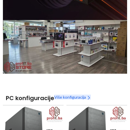
Snaga radnih stanica nikada nije bila povoljnija
Nova Ryzen 7000 serija
Naruči
PC konfiguracije
Više konfiguracija