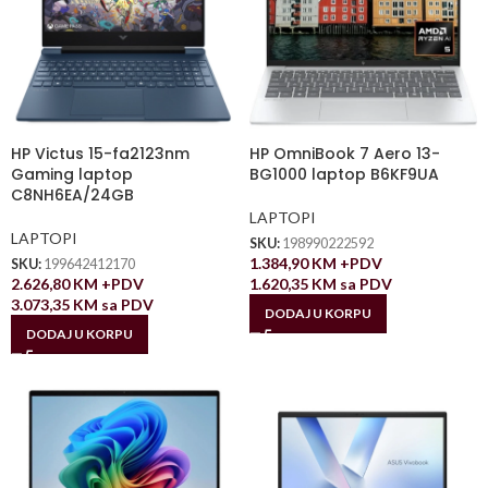
HP Victus 15-fa2123nm
HP OmniBook 7 Aero 13-
Gaming laptop
BG1000 laptop B6KF9UA
C8NH6EA/24GB
LAPTOPI
LAPTOPI
SKU:
198990222592
1.384,90
KM
+PDV
SKU:
199642412170
2.626,80
KM
+PDV
1.620,35
KM
sa PDV
3.073,35
KM
sa PDV
DODAJ U KORPU
DODAJ U KORPU