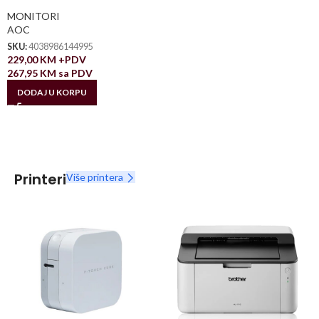
MONITORI
AOC
SKU:
4038986144995
229,00
KM
+PDV
267,95
KM
sa PDV
DODAJ U KORPU
Printeri
Više printera