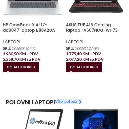
HP OmniBook X AI 17-
ASUS TUF A16 Gaming
dd0047 laptop B88A2UA
laptop FA607NUG-WH73
LAPTOPI
LAPTOPI
SKU:
198990461441
SKU:
199291127494
1.930,50
KM
+PDV
1.775,40
KM
+PDV
2.258,70
KM
sa PDV
2.077,20
KM
sa PDV
DODAJ U KORPU
DODAJ U KORPU
POLOVNI LAPTOPI
Više laptopa