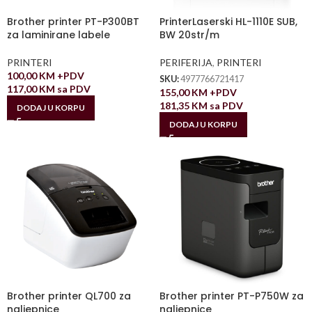
Brother printer PT-P300BT
PrinterLaserski HL-1110E SUB,
za laminirane labele
BW 20str/m
PRINTERI
PERIFERIJA
,
PRINTERI
100,00
KM
+PDV
SKU:
4977766721417
117,00
KM
sa PDV
155,00
KM
+PDV
181,35
KM
sa PDV
DODAJ U KORPU
DODAJ U KORPU
Brother printer QL700 za
Brother printer PT-P750W za
naljepnice
naljepnice