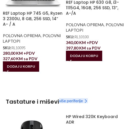
REF Laptop HP 630 G8, i3-
1115G4, 16GB, 256 SSD, 13”,
REF Laptop HP 745 G5, Ryzen
A-/A
3 2300U, 8 GB, 256 SSD, 14”
A- / A
POLOVNA OPREMA
,
POLOVNI
LAPTOPI
POLOVNA OPREMA
,
POLOVNI
SKU:
RL10100
LAPTOPI
340,00
KM
+PDV
397,80
KM
sa PDV
SKU:
RL10095
280,00
KM
+PDV
DODAJ U KORPU
327,60
KM
sa PDV
DODAJ U KORPU
Tastature i miševi
više periferije
HP Wired 320K Keyboard
ADR