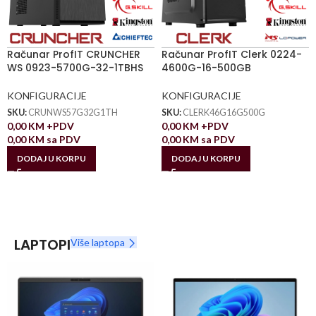
Računar ProfIT CRUNCHER
Računar ProfIT Clerk 0224-
WS 0923-5700G-32-1TBHS
4600G-16-500GB
KONFIGURACIJE
KONFIGURACIJE
SKU:
CRUNWS57G32G1TH
SKU:
CLERK46G16G500G
0,00
KM
+PDV
0,00
KM
+PDV
0,00
KM
sa PDV
0,00
KM
sa PDV
DODAJ U KORPU
DODAJ U KORPU
LAPTOPI
Više laptopa