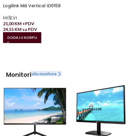
Logilink Miš Vertical ID0158
MIŠEVI
21,00
KM
+PDV
24,55
KM
sa PDV
DODAJ U KORPU
Monitori
više monitora