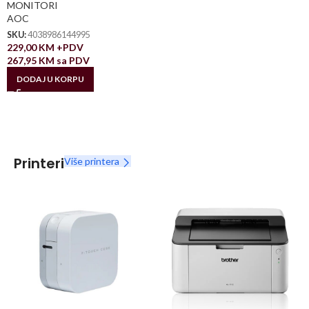
MONITORI
AOC
SKU:
4038986144995
229,00
KM
+PDV
267,95
KM
sa PDV
DODAJ U KORPU
Printeri
Više printera