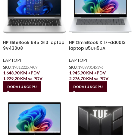
HP EliteBook 645 G10 laptop
HP OmniBook X 17-dd0013
9V430U8
laptop B5UH5UA
LAPTOPI
LAPTOPI
SKU:
198122257409
SKU:
198990145396
1.648,90
KM
+PDV
1.945,90
KM
+PDV
1.929,20
KM
sa PDV
2.276,70
KM
sa PDV
DODAJ U KORPU
DODAJ U KORPU