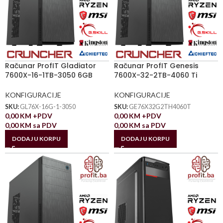
Računar ProfIT Gladiator
Računar ProfIT Genesis
7600X-16-1TB-3050 6GB
7600X-32-2TB-4060 Ti
KONFIGURACIJE
KONFIGURACIJE
SKU:
GL76X-16G-1-3050
SKU:
GE76X32G2TH4060T
0,00
KM
+PDV
0,00
KM
+PDV
0,00
KM
sa PDV
0,00
KM
sa PDV
DODAJ U KORPU
DODAJ U KORPU