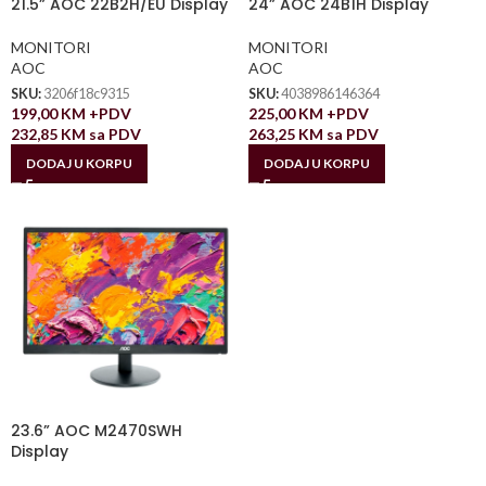
21.5” AOC 22B2H/EU Display
24” AOC 24B1H Display
MONITORI
MONITORI
AOC
AOC
SKU:
3206f18c9315
SKU:
4038986146364
199,00
KM
+PDV
225,00
KM
+PDV
232,85
KM
sa PDV
263,25
KM
sa PDV
DODAJ U KORPU
DODAJ U KORPU
23.6” AOC M2470SWH
Display