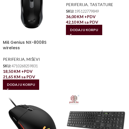
PERIFERIJA
,
TASTATURE
SKU:
195122779849
36,00
KM
+PDV
42,10
KM
sa PDV
DODAJ U KORPU
Miš Genius NX-8008S
wireless
PERIFERIJA
,
MIŠEVI
SKU:
4710268259831
18,50
KM
+PDV
21,65
KM
sa PDV
DODAJ U KORPU