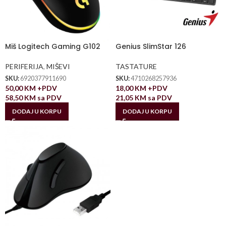
Miš Logitech Gaming G102
Genius SlimStar 126
PERIFERIJA
,
MIŠEVI
TASTATURE
SKU:
6920377911690
SKU:
4710268257936
50,00
KM
+PDV
18,00
KM
+PDV
58,50
KM
sa PDV
21,05
KM
sa PDV
DODAJ U KORPU
DODAJ U KORPU