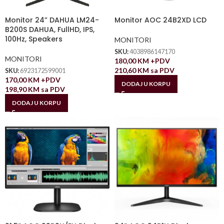
Monitor 24” DAHUA LM24-
Monitor AOC 24B2XD LCD
B200S DAHUA, FullHD, IPS,
100Hz, Speakers
MONITORI
SKU:
4038986147170
MONITORI
180,00
KM
+PDV
210,60
KM
sa PDV
SKU:
6923172599001
170,00
KM
+PDV
DODAJ U KORPU
198,90
KM
sa PDV
DODAJ U KORPU