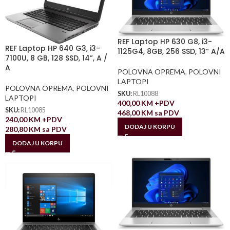
REF Laptop HP 630 G8, i3-
REF Laptop HP 640 G3, i3-
1125G4, 8GB, 256 SSD, 13” A/A
7100U, 8 GB, 128 SSD, 14”, A /
A
POLOVNA OPREMA
,
POLOVNI
LAPTOPI
POLOVNA OPREMA
,
POLOVNI
SKU:
RL10088
LAPTOPI
400,00
KM
+PDV
SKU:
RL10085
468,00
KM
sa PDV
240,00
KM
+PDV
DODAJ U KORPU
280,80
KM
sa PDV
DODAJ U KORPU