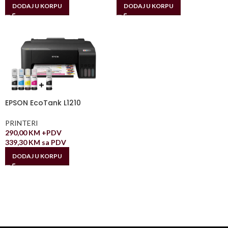
DODAJ U KORPU
DODAJ U KORPU
EPSON EcoTank L1210
PRINTERI
290,00
KM
+PDV
339,30
KM
sa PDV
DODAJ U KORPU