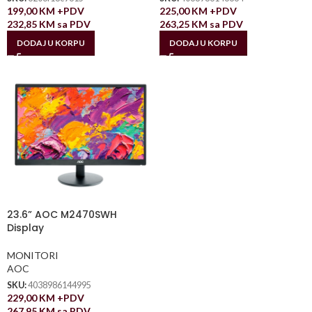
199,00
KM
+PDV
225,00
KM
+PDV
232,85
KM
sa PDV
263,25
KM
sa PDV
DODAJ U KORPU
DODAJ U KORPU
23.6” AOC M2470SWH
Display
MONITORI
AOC
SKU:
4038986144995
229,00
KM
+PDV
267,95
KM
sa PDV