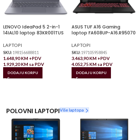
LENOVO IdeaPad 5 2-in-1
ASUS TUF A16 Gaming
14IAL10 laptop 83KR001TUS
laptop FA608UP-A16.R95070
LAPTOPI
LAPTOPI
SKU:
198156688811
SKU:
197105958845
1.648,90
KM
+PDV
3.463,90
KM
+PDV
1.929,20
KM
sa PDV
4.052,75
KM
sa PDV
DODAJ U KORPU
DODAJ U KORPU
POLOVNI LAPTOPI
Više laptopa