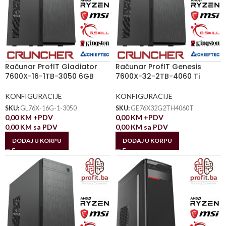
Računar ProfIT Gladiator
Računar ProfIT Genesis
7600X-16-1TB-3050 6GB
7600X-32-2TB-4060 Ti
KONFIGURACIJE
KONFIGURACIJE
SKU:
GL76X-16G-1-3050
SKU:
GE76X32G2TH4060T
0,00
KM
+PDV
0,00
KM
+PDV
0,00
KM
sa PDV
0,00
KM
sa PDV
DODAJ U KORPU
DODAJ U KORPU