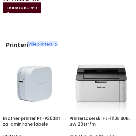
DODAJ U KORPU
Printeri
Više printera
Brother printer PT-P300BT
PrinterLaserski HL-1110E SUB,
za laminirane labele
BW 20str/m