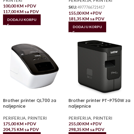
PRINTERI
PERIFERIJA
,
PRINTERI
100,00
KM
+PDV
SKU:
4977766721417
117,00
KM
sa PDV
155,00
KM
+PDV
181,35
KM
sa PDV
DODAJ U KORPU
DODAJ U KORPU
Brother printer QL700 za
Brother printer PT-P750W za
naljepnice
naljepnice
PERIFERIJA
,
PRINTERI
PERIFERIJA
,
PRINTERI
175,00
KM
+PDV
255,00
KM
+PDV
204,75
KM
sa PDV
298,35
KM
sa PDV