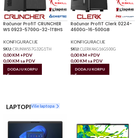
Računar ProfIT CRUNCHER
Računar ProfIT Clerk 0224-
WS 0923-5700G-32-1TBHS
4600G-16-500GB
KONFIGURACIJE
KONFIGURACIJE
SKU:
CRUNWS57G32G1TH
SKU:
CLERK46G16G500G
0,00
KM
+PDV
0,00
KM
+PDV
0,00
KM
sa PDV
0,00
KM
sa PDV
DODAJ U KORPU
DODAJ U KORPU
LAPTOPI
Više laptopa