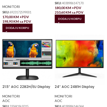
SKU:
4038986147170
MONITORI
180,00
KM
+PDV
210,60
KM
sa PDV
SKU:
6923172599001
170,00
KM
+PDV
DODAJ U KORPU
198,90
KM
sa PDV
DODAJ U KORPU
21.5” AOC 22B2H/EU Display
24” AOC 24B1H Display
MONITORI
MONITORI
AOC
AOC
SKU:
3206f18c9315
SKU:
4038986146364