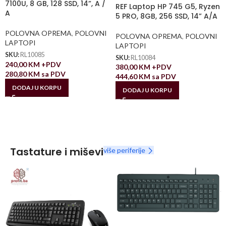
7100U, 8 GB, 128 SSD, 14”, A /
REF Laptop HP 745 G5, Ryzen
A
5 PRO, 8GB, 256 SSD, 14” A/A
POLOVNA OPREMA
,
POLOVNI
POLOVNA OPREMA
,
POLOVNI
LAPTOPI
LAPTOPI
SKU:
RL10085
SKU:
RL10084
240,00
KM
+PDV
380,00
KM
+PDV
280,80
KM
sa PDV
444,60
KM
sa PDV
DODAJ U KORPU
DODAJ U KORPU
Tastature i miševi
više periferije