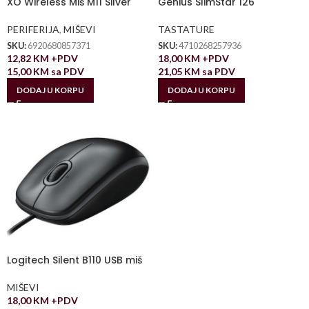
XO Wireless Miš M11 Silver
Genius SlimStar 126
PERIFERIJA
,
MIŠEVI
TASTATURE
SKU:
6920680857371
SKU:
4710268257936
12,82
KM
+PDV
18,00
KM
+PDV
15,00
KM
sa PDV
21,05
KM
sa PDV
DODAJ U KORPU
DODAJ U KORPU
Logitech Silent B110 USB miš
MIŠEVI
18,00
KM
+PDV