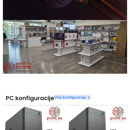
Snaga radnih stanica nikada nije bila povoljnija
Nova Ryzen 7000 serija
Naruči
PC konfiguracije
Više konfiguracija