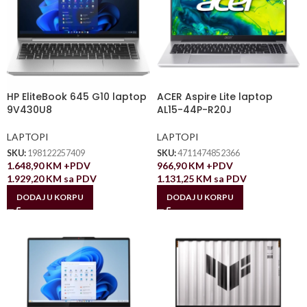
HP EliteBook 645 G10 laptop
ACER Aspire Lite laptop
9V430U8
AL15-44P-R20J
LAPTOPI
LAPTOPI
SKU:
198122257409
SKU:
4711474852366
1.648,90
KM
+PDV
966,90
KM
+PDV
1.929,20
KM
sa PDV
1.131,25
KM
sa PDV
DODAJ U KORPU
DODAJ U KORPU