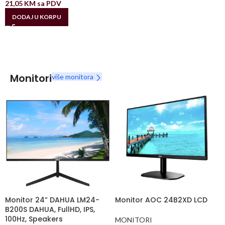
21,05
KM
sa PDV
DODAJ U KORPU
Monitori
više monitora
Monitor 24” DAHUA LM24-
Monitor AOC 24B2XD LCD
B200S DAHUA, FullHD, IPS,
100Hz, Speakers
MONITORI