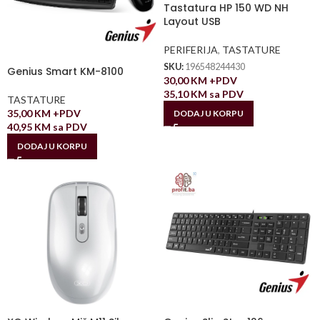
Tastatura HP 150 WD NH
Layout USB
PERIFERIJA
,
TASTATURE
SKU:
196548244430
Genius Smart KM-8100
30,00
KM
+PDV
35,10
KM
sa PDV
TASTATURE
35,00
KM
+PDV
DODAJ U KORPU
40,95
KM
sa PDV
DODAJ U KORPU