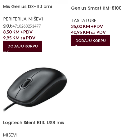
Miš Genius DX-110 crni
Genius Smart KM-8100
PERIFERIJA
,
MIŠEVI
TASTATURE
35,00
KM
+PDV
SKU:
4710268251477
8,50
KM
+PDV
40,95
KM
sa PDV
9,95
KM
sa PDV
DODAJ U KORPU
DODAJ U KORPU
Logitech Silent B110 USB miš
MIŠEVI