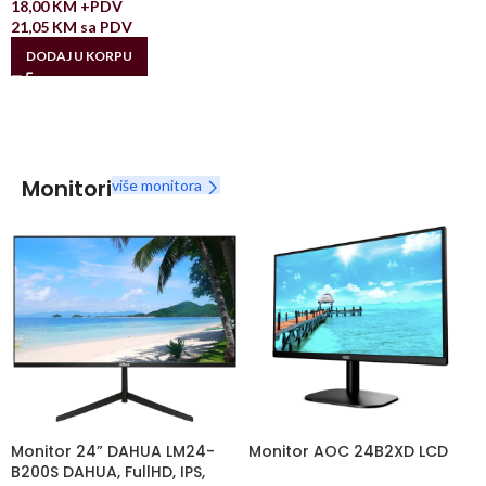
18,00
KM
+PDV
21,05
KM
sa PDV
DODAJ U KORPU
Monitori
više monitora
Monitor 24” DAHUA LM24-
Monitor AOC 24B2XD LCD
B200S DAHUA, FullHD, IPS,