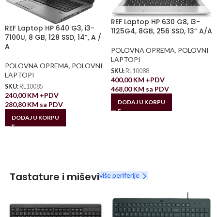
REF Laptop HP 630 G8, i3-
REF Laptop HP 640 G3, i3-
1125G4, 8GB, 256 SSD, 13” A/A
7100U, 8 GB, 128 SSD, 14”, A /
A
POLOVNA OPREMA
,
POLOVNI
LAPTOPI
POLOVNA OPREMA
,
POLOVNI
SKU:
RL10088
LAPTOPI
400,00
KM
+PDV
SKU:
RL10085
468,00
KM
sa PDV
240,00
KM
+PDV
DODAJ U KORPU
280,80
KM
sa PDV
DODAJ U KORPU
Tastature i miševi
više periferije