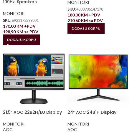
100Hz, Speakers
MONITORI
SKU:
4038986147170
MONITORI
180,00
KM
+PDV
210,60
KM
sa PDV
SKU:
6923172599001
170,00
KM
+PDV
DODAJ U KORPU
198,90
KM
sa PDV
DODAJ U KORPU
21.5” AOC 22B2H/EU Display
24” AOC 24B1H Display
MONITORI
MONITORI
AOC
AOC