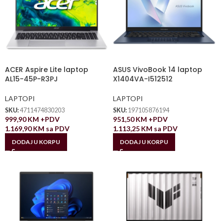
ACER Aspire Lite laptop
ASUS VivoBook 14 laptop
AL15-45P-R3PJ
X1404VA-I512512
LAPTOPI
LAPTOPI
SKU:
4711474830203
SKU:
197105876194
999,90
KM
+PDV
951,50
KM
+PDV
1.169,90
KM
sa PDV
1.113,25
KM
sa PDV
DODAJ U KORPU
DODAJ U KORPU