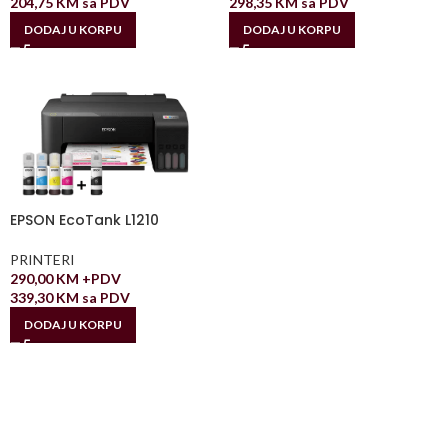
204,75
KM
sa PDV
298,35
KM
sa PDV
DODAJ U KORPU
DODAJ U KORPU
EPSON EcoTank L1210
PRINTERI
290,00
KM
+PDV
339,30
KM
sa PDV
DODAJ U KORPU