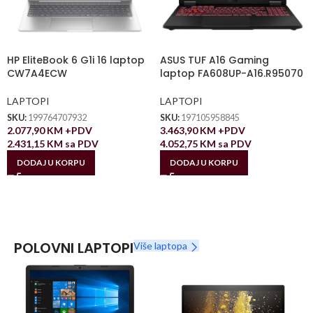
HP EliteBook 6 G1i 16 laptop
ASUS TUF A16 Gaming
CW7A4ECW
laptop FA608UP-A16.R95070
LAPTOPI
LAPTOPI
SKU:
199764707932
SKU:
197105958845
2.077,90
KM
+PDV
3.463,90
KM
+PDV
2.431,15
KM
sa PDV
4.052,75
KM
sa PDV
DODAJ U KORPU
DODAJ U KORPU
POLOVNI LAPTOPI
Više laptopa