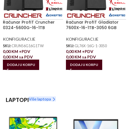
Računar ProfIT Cruncher
Računar ProfIT Gladiator
0324-5600G-16-1TB
7600X-16-1TB-3050 6GB
KONFIGURACIJE
KONFIGURACIJE
SKU:
CRUN56G16G1TW
SKU:
GL76X-16G-1-3050
0,00
KM
+PDV
0,00
KM
+PDV
0,00
KM
sa PDV
0,00
KM
sa PDV
DODAJ U KORPU
DODAJ U KORPU
LAPTOPI
Više laptopa