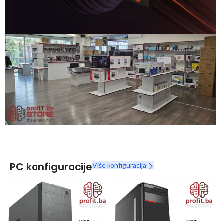
Snaga radnih stanica nikada nije bila povoljnija
Nova Ryzen 7000 serija
Naruči
PC konfiguracije
Više konfiguracija