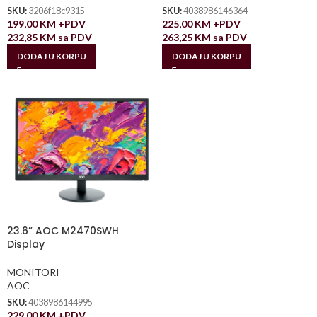
SKU:
3206f18c9315
SKU:
4038986146364
199,00
KM
+PDV
225,00
KM
+PDV
232,85
KM
sa PDV
263,25
KM
sa PDV
DODAJ U KORPU
DODAJ U KORPU
23.6” AOC M2470SWH
Display
MONITORI
AOC
SKU:
4038986144995
229,00
KM
+PDV