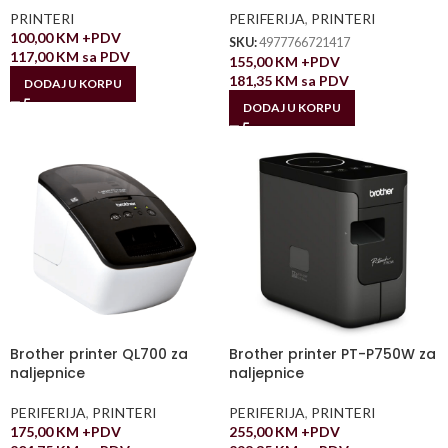
PRINTERI
PERIFERIJA
,
PRINTERI
100,00
KM
+PDV
SKU:
4977766721417
117,00
KM
sa PDV
155,00
KM
+PDV
181,35
KM
sa PDV
DODAJ U KORPU
DODAJ U KORPU
Brother printer QL700 za
Brother printer PT-P750W za
naljepnice
naljepnice
PERIFERIJA
,
PRINTERI
PERIFERIJA
,
PRINTERI
175,00
KM
+PDV
255,00
KM
+PDV