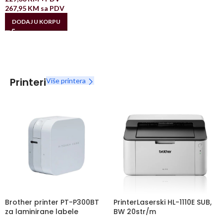
267,95
KM
sa PDV
DODAJ U KORPU
Printeri
Više printera
Brother printer PT-P300BT
PrinterLaserski HL-1110E SUB,
za laminirane labele
BW 20str/m