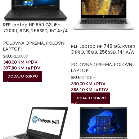
REF Laptop HP 650 G3, i5-
7200U, 8GB, 256SSD, 15” A-/A
POLOVNA OPREMA
,
POLOVNI
REF Laptop HP 745 G6, Ryzen
LAPTOPI
3 PRO, 16GB, 256SSD, 14” A/A
SKU:
RL10089
340,00
KM
+PDV
POLOVNA OPREMA
,
POLOVNI
397,80
KM
sa PDV
LAPTOPI
DODAJ U KORPU
SKU:
RL10105
330,00
KM
+PDV
386,10
KM
sa PDV
DODAJ U KORPU