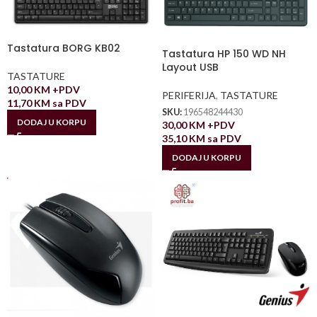
Tastatura BORG KB02
Tastatura HP 150 WD NH
Layout USB
TASTATURE
10,00
KM
+PDV
PERIFERIJA
,
TASTATURE
11,70
KM
sa PDV
SKU:
196548244430
DODAJ U KORPU
30,00
KM
+PDV
35,10
KM
sa PDV
DODAJ U KORPU