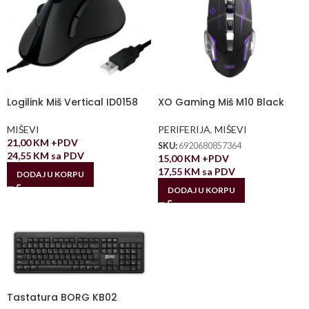
Logilink Miš Vertical ID0158
XO Gaming Miš M10 Black
MIŠEVI
PERIFERIJA
,
MIŠEVI
21,00
KM
+PDV
SKU:
6920680857364
24,55
KM
sa PDV
15,00
KM
+PDV
17,55
KM
sa PDV
DODAJ U KORPU
DODAJ U KORPU
Tastatura BORG KB02