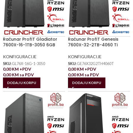
Računar ProfIT Gladiator
Računar ProfIT Genesis
7600X-16-1TB-3050 6GB
7600X-32-2TB-4060 Ti
KONFIGURACIJE
KONFIGURACIJE
SKU:
GL76X-16G-1-3050
SKU:
GE76X32G2TH4060T
0,00
KM
+PDV
0,00
KM
+PDV
0,00
KM
sa PDV
0,00
KM
sa PDV
DODAJ U KORPU
DODAJ U KORPU