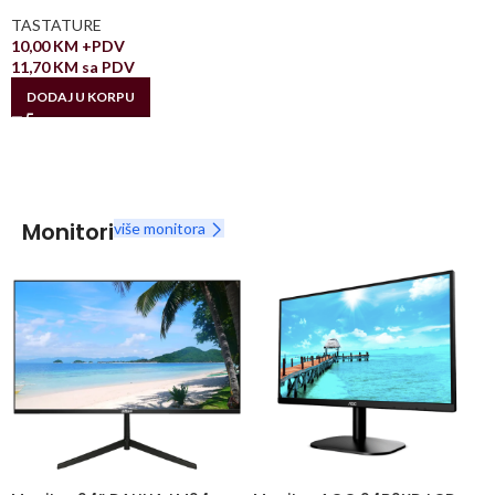
TASTATURE
10,00
KM
+PDV
11,70
KM
sa PDV
DODAJ U KORPU
Monitori
više monitora