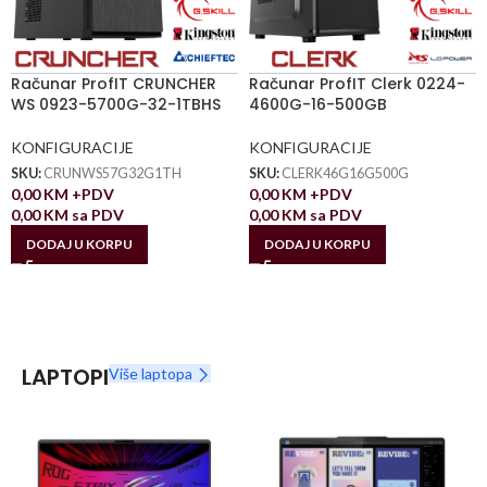
Računar ProfIT CRUNCHER
Računar ProfIT Clerk 0224-
WS 0923-5700G-32-1TBHS
4600G-16-500GB
KONFIGURACIJE
KONFIGURACIJE
SKU:
CRUNWS57G32G1TH
SKU:
CLERK46G16G500G
0,00
KM
+PDV
0,00
KM
+PDV
0,00
KM
sa PDV
0,00
KM
sa PDV
DODAJ U KORPU
DODAJ U KORPU
LAPTOPI
Više laptopa