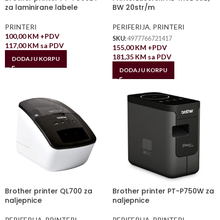
za laminirane labele
BW 20str/m
PRINTERI
PERIFERIJA
,
PRINTERI
100,00
KM
+PDV
SKU:
4977766721417
117,00
KM
sa PDV
155,00
KM
+PDV
181,35
KM
sa PDV
DODAJ U KORPU
DODAJ U KORPU
Brother printer QL700 za
Brother printer PT-P750W za
naljepnice
naljepnice
PERIFERIJA
,
PRINTERI
PERIFERIJA
,
PRINTERI