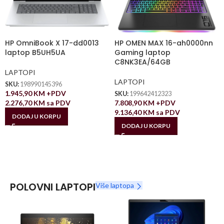
HP OmniBook X 17-dd0013
HP OMEN MAX 16-ah0000nn
laptop B5UH5UA
Gaming laptop
C8NK3EA/64GB
LAPTOPI
LAPTOPI
SKU:
198990145396
1.945,90
KM
+PDV
SKU:
199642412323
2.276,70
KM
sa PDV
7.808,90
KM
+PDV
9.136,40
KM
sa PDV
DODAJ U KORPU
DODAJ U KORPU
POLOVNI LAPTOPI
Više laptopa