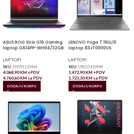
ASUS ROG Strix G16 Gaming
LENOVO Yoga 7 16ILL10
laptop G614PP-WH94/32GB
laptop 83JT0000US
LAPTOPI
LAPTOPI
SKU:
199291133464
SKU:
198155420948
4.068,90
KM
+PDV
1.472,90
KM
+PDV
4.760,60
KM
sa PDV
1.723,30
KM
sa PDV
DODAJ U KORPU
DODAJ U KORPU