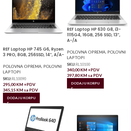
REF Laptop HP 630 G8, i3-
1115G4, 16GB, 256 SSD, 13”,
A-/A
REF Laptop HP 745 G6, Ryzen
POLOVNA OPREMA
,
POLOVNI
3 PRO, 8GB, 256SSD, 14”, A/A-
LAPTOPI
SKU:
RL10100
POLOVNA OPREMA
,
POLOVNI
340,00
KM
+PDV
LAPTOPI
397,80
KM
sa PDV
SKU:
RL10090
DODAJ U KORPU
295,00
KM
+PDV
345,15
KM
sa PDV
DODAJ U KORPU