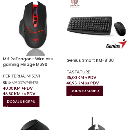
Miš ReDragon- Wireless
Genius Smart KM-8100
gaming Mirage M690
TASTATURE
PERIFERIJA
,
MIŠEVI
35,00
KM
+PDV
40,95
KM
sa PDV
SKU:
6950376748478
40,00
KM
+PDV
DODAJ U KORPU
46,80
KM
sa PDV
DODAJ U KORPU