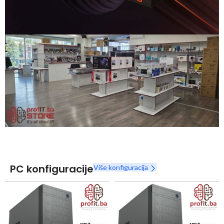
Snaga radnih stanica nikada nije bila povoljnija
Nova Ryzen 7000 serija
Naruči
PC konfiguracije
Više konfiguracija