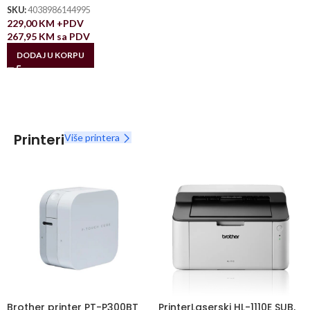
SKU:
4038986144995
229,00
KM
+PDV
267,95
KM
sa PDV
DODAJ U KORPU
Printeri
Više printera
Brother printer PT-P300BT
PrinterLaserski HL-1110E SUB,