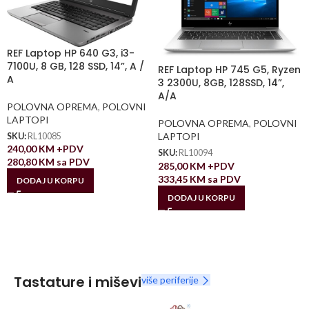
REF Laptop HP 640 G3, i3-
7100U, 8 GB, 128 SSD, 14”, A /
REF Laptop HP 745 G5, Ryzen
A
3 2300U, 8GB, 128SSD, 14”,
A/A
POLOVNA OPREMA
,
POLOVNI
LAPTOPI
POLOVNA OPREMA
,
POLOVNI
LAPTOPI
SKU:
RL10085
240,00
KM
+PDV
SKU:
RL10094
280,80
KM
sa PDV
285,00
KM
+PDV
333,45
KM
sa PDV
DODAJ U KORPU
DODAJ U KORPU
Tastature i miševi
više periferije