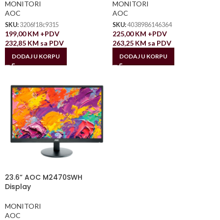
MONITORI
MONITORI
AOC
AOC
SKU:
3206f18c9315
SKU:
4038986146364
199,00
KM
+PDV
225,00
KM
+PDV
232,85
KM
sa PDV
263,25
KM
sa PDV
DODAJ U KORPU
DODAJ U KORPU
23.6” AOC M2470SWH
Display
MONITORI
AOC