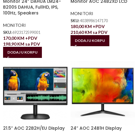
Monitor 24” DAHUA LM24-
Monitor AOC 24B2XD LCD
B200S DAHUA, FullHD, IPS,
100Hz, Speakers
MONITORI
SKU:
4038986147170
MONITORI
180,00
KM
+PDV
210,60
KM
sa PDV
SKU:
6923172599001
170,00
KM
+PDV
DODAJ U KORPU
198,90
KM
sa PDV
DODAJ U KORPU
21.5” AOC 22B2H/EU Display
24” AOC 24B1H Display