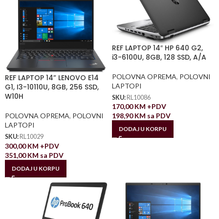
REF LAPTOP 14″ HP 640 G2,
i3-6100U, 8GB, 128 SSD, A/A
POLOVNA OPREMA
,
POLOVNI
REF LAPTOP 14” LENOVO E14
LAPTOPI
G1, I3-10110U, 8GB, 256 SSD,
W10H
SKU:
RL10086
170,00
KM
+PDV
POLOVNA OPREMA
,
POLOVNI
198,90
KM
sa PDV
LAPTOPI
DODAJ U KORPU
SKU:
RL10029
300,00
KM
+PDV
351,00
KM
sa PDV
DODAJ U KORPU