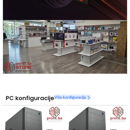
Snaga radnih stanica nikada nije bila povoljnija
Nova Ryzen 7000 serija
Naruči
PC konfiguracije
Više konfiguracija