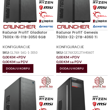
Računar ProfIT Gladiator
Računar ProfIT Genesis
7600X-16-1TB-3050 6GB
7600X-32-2TB-4060 Ti
KONFIGURACIJE
KONFIGURACIJE
SKU:
GL76X-16G-1-3050
SKU:
GE76X32G2TH4060T
0,00
KM
+PDV
0,00
KM
+PDV
0,00
KM
sa PDV
0,00
KM
sa PDV
DODAJ U KORPU
DODAJ U KORPU