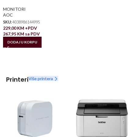
MONITORI
AOC
SKU:
4038986144995
229,00
KM
+PDV
267,95
KM
sa PDV
DODAJ U KORPU
Printeri
Više printera