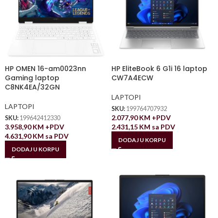
HP OMEN 16-am0023nn
HP EliteBook 6 G1i 16 laptop
Gaming laptop
CW7A4ECW
C8NK4EA/32GN
LAPTOPI
LAPTOPI
SKU:
199764707932
2.077,90
KM
+PDV
SKU:
199642412330
3.958,90
KM
+PDV
2.431,15
KM
sa PDV
4.631,90
KM
sa PDV
DODAJ U KORPU
DODAJ U KORPU