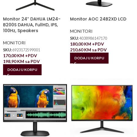
Monitor 24” DAHUA LM24-
Monitor AOC 24B2XD LCD
B200S DAHUA, FullHD, IPS,
100Hz, Speakers
MONITORI
SKU:
4038986147170
MONITORI
180,00
KM
+PDV
210,60
KM
sa PDV
SKU:
6923172599001
170,00
KM
+PDV
DODAJ U KORPU
198,90
KM
sa PDV
DODAJ U KORPU