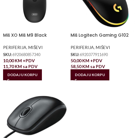
Miš XO Miš M9 Black
Miš Logitech Gaming G102
PERIFERIJA
,
MIŠEVI
PERIFERIJA
,
MIŠEVI
SKU:
6920680857340
SKU:
6920377911690
10,00
KM
+PDV
50,00
KM
+PDV
11,70
KM
sa PDV
58,50
KM
sa PDV
DODAJ U KORPU
DODAJ U KORPU