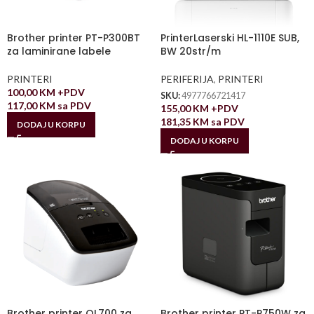
Brother printer PT-P300BT
PrinterLaserski HL-1110E SUB,
za laminirane labele
BW 20str/m
PRINTERI
PERIFERIJA
,
PRINTERI
100,00
KM
+PDV
SKU:
4977766721417
117,00
KM
sa PDV
155,00
KM
+PDV
181,35
KM
sa PDV
DODAJ U KORPU
DODAJ U KORPU
Brother printer QL700 za
Brother printer PT-P750W za