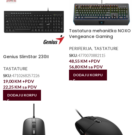
Tastatura mehanička NOXO
Vengeance Gaming
PERIFERIJA
,
TASTATURE
SKU:
4770070882115
Genius SlimStar 230II
48,55
KM
+PDV
56,80
KM
sa PDV
TASTATURE
DODAJ U KORPU
SKU:
4710268257226
19,00
KM
+PDV
22,25
KM
sa PDV
DODAJ U KORPU