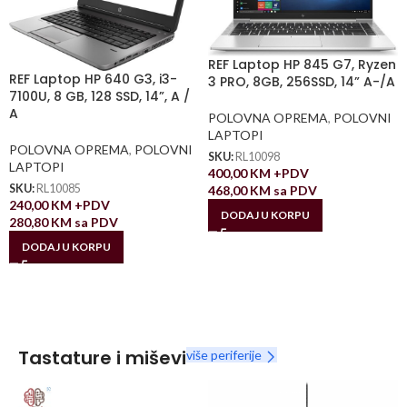
REF Laptop HP 845 G7, Ryzen
REF Laptop HP 640 G3, i3-
3 PRO, 8GB, 256SSD, 14” A-/A
7100U, 8 GB, 128 SSD, 14”, A /
A
POLOVNA OPREMA
,
POLOVNI
LAPTOPI
POLOVNA OPREMA
,
POLOVNI
SKU:
RL10098
LAPTOPI
400,00
KM
+PDV
SKU:
RL10085
468,00
KM
sa PDV
240,00
KM
+PDV
DODAJ U KORPU
280,80
KM
sa PDV
DODAJ U KORPU
Tastature i miševi
više periferije