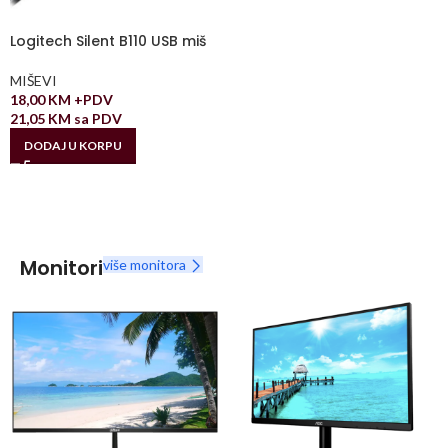
Logitech Silent B110 USB miš
MIŠEVI
18,00
KM
+PDV
21,05
KM
sa PDV
DODAJ U KORPU
Monitori
više monitora