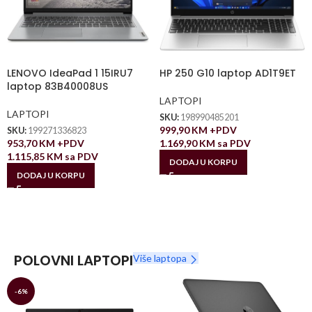
LENOVO IdeaPad 1 15IRU7
HP 250 G10 laptop AD1T9ET
laptop 83B40008US
LAPTOPI
LAPTOPI
SKU:
198990485201
999,90
KM
+PDV
SKU:
199271336823
953,70
KM
+PDV
1.169,90
KM
sa PDV
1.115,85
KM
sa PDV
DODAJ U KORPU
DODAJ U KORPU
POLOVNI LAPTOPI
Više laptopa
-6%