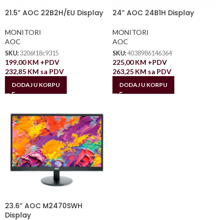
21.5” AOC 22B2H/EU Display
24” AOC 24B1H Display
MONITORI
MONITORI
AOC
AOC
SKU:
3206f18c9315
SKU:
4038986146364
199,00
KM
+PDV
225,00
KM
+PDV
232,85
KM
sa PDV
263,25
KM
sa PDV
DODAJ U KORPU
DODAJ U KORPU
23.6” AOC M2470SWH
Display