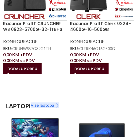
Računar ProfIT CRUNCHER
Računar ProfIT Clerk 0224-
WS 0923-5700G-32-1TBHS
4600G-16-500GB
KONFIGURACIJE
KONFIGURACIJE
SKU:
CRUNWS57G32G1TH
SKU:
CLERK46G16G500G
0,00
KM
+PDV
0,00
KM
+PDV
0,00
KM
sa PDV
0,00
KM
sa PDV
DODAJ U KORPU
DODAJ U KORPU
LAPTOPI
Više laptopa