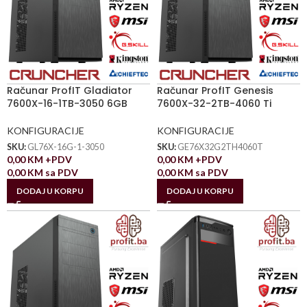
Računar ProfIT Gladiator
Računar ProfIT Genesis
7600X-16-1TB-3050 6GB
7600X-32-2TB-4060 Ti
KONFIGURACIJE
KONFIGURACIJE
SKU:
GL76X-16G-1-3050
SKU:
GE76X32G2TH4060T
0,00
KM
+PDV
0,00
KM
+PDV
0,00
KM
sa PDV
0,00
KM
sa PDV
DODAJ U KORPU
DODAJ U KORPU