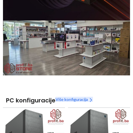
Snaga radnih stanica nikada nije bila povoljnija
Nova Ryzen 7000 serija
Naruči
PC konfiguracije
Više konfiguracija