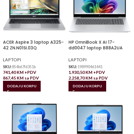
ACER Aspire 3 laptop A325-
HP OmniBook X AI 17-
42 ZN.N01SI.03Q
dd0047 laptop B88A2UA
LAPTOPI
LAPTOPI
SKU:
854b67fd351b
SKU:
198990461441
741,40
KM
+PDV
1.930,50
KM
+PDV
867,45
KM
sa PDV
2.258,70
KM
sa PDV
DODAJ U KORPU
DODAJ U KORPU