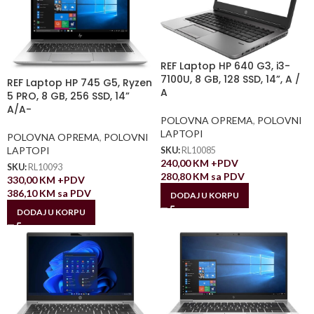
REF Laptop HP 640 G3, i3-
7100U, 8 GB, 128 SSD, 14”, A /
REF Laptop HP 745 G5, Ryzen
A
5 PRO, 8 GB, 256 SSD, 14”
A/A-
POLOVNA OPREMA
,
POLOVNI
LAPTOPI
POLOVNA OPREMA
,
POLOVNI
LAPTOPI
SKU:
RL10085
240,00
KM
+PDV
SKU:
RL10093
280,80
KM
sa PDV
330,00
KM
+PDV
386,10
KM
sa PDV
DODAJ U KORPU
DODAJ U KORPU