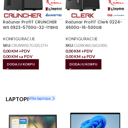
Računar ProfIT CRUNCHER
Računar ProfIT Clerk 0224-
WS 0923-5700G-32-1TBHS
4600G-16-500GB
KONFIGURACIJE
KONFIGURACIJE
SKU:
CRUNWS57G32G1TH
SKU:
CLERK46G16G500G
0,00
KM
+PDV
0,00
KM
+PDV
0,00
KM
sa PDV
0,00
KM
sa PDV
DODAJ U KORPU
DODAJ U KORPU
LAPTOPI
Više laptopa