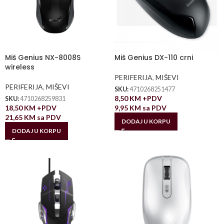
Miš Genius NX-8008S
Miš Genius DX-110 crni
wireless
PERIFERIJA
,
MIŠEVI
PERIFERIJA
,
MIŠEVI
SKU:
4710268251477
8,50
KM
+PDV
SKU:
4710268259831
18,50
KM
+PDV
9,95
KM
sa PDV
21,65
KM
sa PDV
DODAJ U KORPU
DODAJ U KORPU