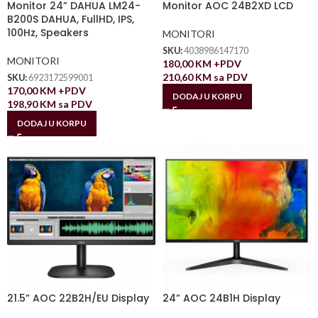
Monitor 24” DAHUA LM24-
Monitor AOC 24B2XD LCD
B200S DAHUA, FullHD, IPS,
100Hz, Speakers
MONITORI
SKU:
4038986147170
MONITORI
180,00
KM
+PDV
210,60
KM
sa PDV
SKU:
6923172599001
170,00
KM
+PDV
DODAJ U KORPU
198,90
KM
sa PDV
DODAJ U KORPU
21.5” AOC 22B2H/EU Display
24” AOC 24B1H Display