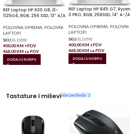
REF Laptop HP 845 G7, Ryzen
REF Laptop HP 630 G8, i3-
3 PRO, 8GB, 256SSD, 14” A-/A
1125G4, 8GB, 256 SSD, 13” A/A
POLOVNA OPREMA
,
POLOVNI
POLOVNA OPREMA
,
POLOVNI
LAPTOPI
LAPTOPI
SKU:
RL10098
SKU:
RL10088
400,00
KM
+PDV
400,00
KM
+PDV
468,00
KM
sa PDV
468,00
KM
sa PDV
DODAJ U KORPU
DODAJ U KORPU
Tastature i miševi
više periferije