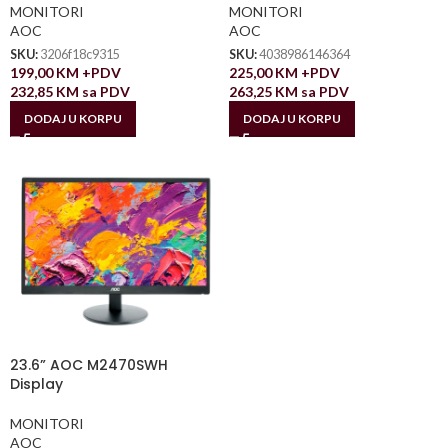
MONITORI
MONITORI
AOC
AOC
SKU:
3206f18c9315
SKU:
4038986146364
199,00
KM
+PDV
225,00
KM
+PDV
232,85
KM
sa PDV
263,25
KM
sa PDV
DODAJ U KORPU
DODAJ U KORPU
23.6” AOC M2470SWH
Display
MONITORI
AOC