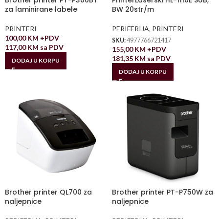
za laminirane labele
BW 20str/m
PRINTERI
PERIFERIJA
,
PRINTERI
100,00
KM
+PDV
SKU:
4977766721417
117,00
KM
sa PDV
155,00
KM
+PDV
181,35
KM
sa PDV
DODAJ U KORPU
DODAJ U KORPU
Brother printer QL700 za
Brother printer PT-P750W za
naljepnice
naljepnice