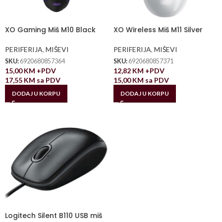
XO Gaming Miš M10 Black
XO Wireless Miš M11 Silver
PERIFERIJA
,
MIŠEVI
PERIFERIJA
,
MIŠEVI
SKU:
6920680857364
SKU:
6920680857371
15,00
KM
+PDV
12,82
KM
+PDV
17,55
KM
sa PDV
15,00
KM
sa PDV
DODAJ U KORPU
DODAJ U KORPU
Logitech Silent B110 USB miš