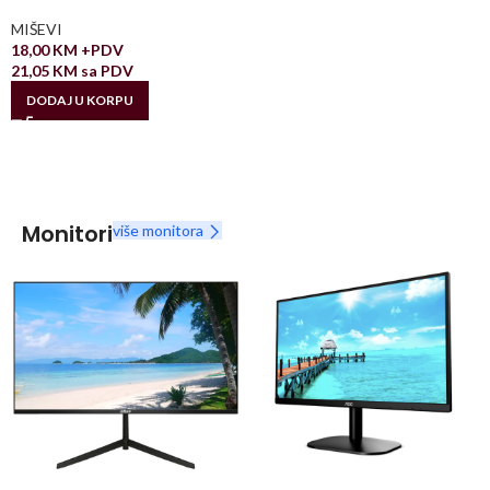
MIŠEVI
18,00
KM
+PDV
21,05
KM
sa PDV
DODAJ U KORPU
Monitori
više monitora