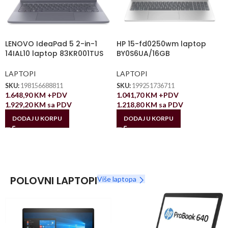
LENOVO IdeaPad 5 2-in-1
HP 15-fd0250wm laptop
14IAL10 laptop 83KR001TUS
BY0S6UA/16GB
LAPTOPI
LAPTOPI
SKU:
198156688811
SKU:
199251736711
1.648,90
KM
+PDV
1.041,70
KM
+PDV
1.929,20
KM
sa PDV
1.218,80
KM
sa PDV
DODAJ U KORPU
DODAJ U KORPU
POLOVNI LAPTOPI
Više laptopa