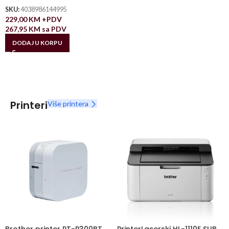
SKU:
4038986144995
229,00
KM
+PDV
267,95
KM
sa PDV
DODAJ U KORPU
Printeri
Više printera
Brother printer PT-P300BT
PrinterLaserski HL-1110E SUB,