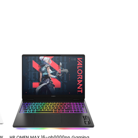
TW
HP OMEN MAX 16-ah0000nn Gaming