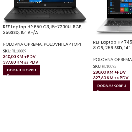
REF Laptop HP 650 G3, i5-7200U, 8GB,
256SSD, 15” A-/A
REF Laptop HP 745
POLOVNA OPREMA
,
POLOVNI LAPTOPI
8 GB, 256 SSD, 14” 
SKU:
RL10089
340,00
KM
+PDV
POLOVNA OPREMA
397,80
KM
sa PDV
SKU:
RL10095
DODAJ U KORPU
280,00
KM
+PDV
327,60
KM
sa PDV
DODAJ U KORPU