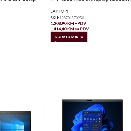
LAPTOPI
SKU:
198701570950
1.208,90
KM
+PDV
1.414,40
KM
sa PDV
DODAJ U KORPU