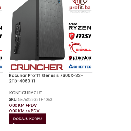
Računar ProfIT Genesis 7600X-32-
2TB-4060 Ti
KONFIGURACIJE
SKU:
GE76X32G2TH4060T
0,00
KM
+PDV
0,00
KM
sa PDV
DODAJ U KORPU