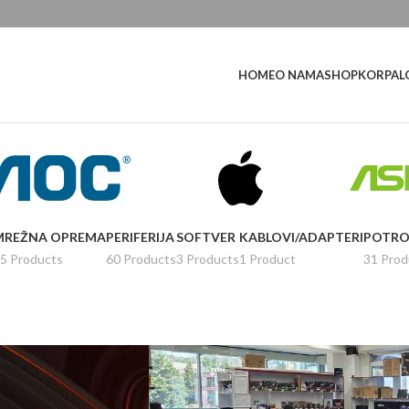
L
HOME
O NAMA
SHOP
KORPA
MREŽNA OPREMA
PERIFERIJA
SOFTVER
KABLOVI/ADAPTERI
POTRO
5 Products
60 Products
3 Products
1 Product
31 Prod