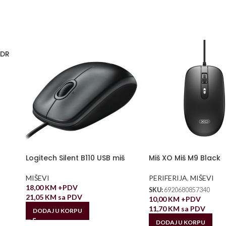
ADR
Logitech Silent B110 USB miš
Miš XO Miš M9 Black
MIŠEVI
PERIFERIJA
,
MIŠEVI
18,00
KM
+PDV
SKU:
6920680857340
21,05
KM
sa PDV
10,00
KM
+PDV
11,70
KM
sa PDV
DODAJ U KORPU
DODAJ U KORPU