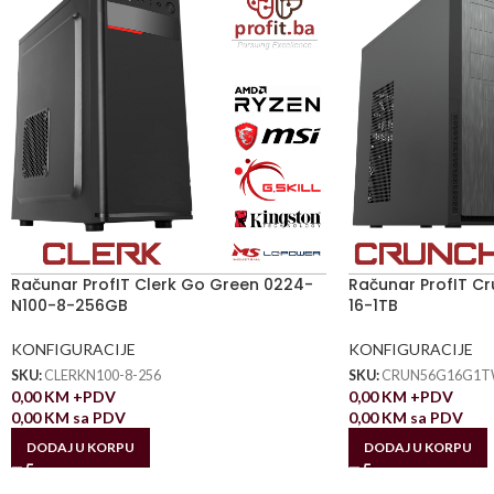
Računar ProfIT Clerk Go Green 0224-
Računar ProfIT C
N100-8-256GB
16-1TB
KONFIGURACIJE
KONFIGURACIJE
SKU:
CLERKN100-8-256
SKU:
CRUN56G16G1
0,00
KM
+PDV
0,00
KM
+PDV
0,00
KM
sa PDV
0,00
KM
sa PDV
DODAJ U KORPU
DODAJ U KORPU