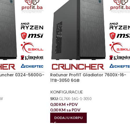
runcher 0324-5600G-
Računar ProfIT Gladiator 7600X-16-
1TB-3050 6GB
KONFIGURACIJE
TW
SKU:
GL76X-16G-1-3050
0,00
KM
+PDV
0,00
KM
sa PDV
DODAJ U KORPU