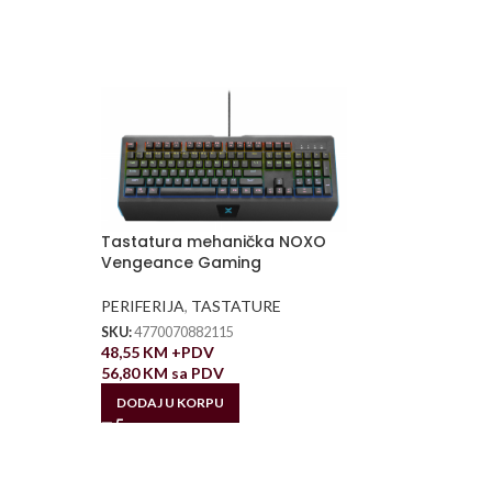
Tastatura mehanička NOXO
Vengeance Gaming
PERIFERIJA
,
TASTATURE
SKU:
4770070882115
48,55
KM
+PDV
56,80
KM
sa PDV
DODAJ U KORPU