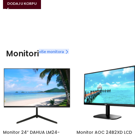
DODAJ U KORPU
Monitori
više monitora
Monitor 24” DAHUA LM24-
Monitor AOC 24B2XD LCD