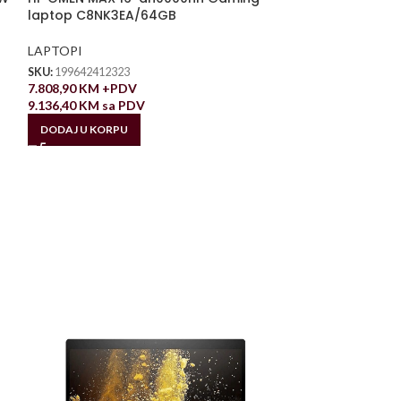
laptop C8NK3EA/64GB
LAPTOPI
SKU:
199642412323
7.808,90
KM
+PDV
9.136,40
KM
sa PDV
DODAJ U KORPU