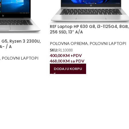
REF Laptop HP 630 G8, i3-1125G4, 8GB,
256 SSD, 13” A/A
 G5, Ryzen 3 2300U,
POLOVNA OPREMA
,
POLOVNI LAPTOPI
A- / A
SKU:
RL10088
400,00
KM
+PDV
,
POLOVNI LAPTOPI
468,00
KM
sa PDV
DODAJ U KORPU