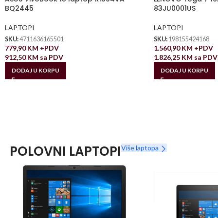
BQ2445
83JU0001US
LAPTOPI
LAPTOPI
SKU:
4711636165501
SKU:
198155424168
779,90
KM
+PDV
1.560,90
KM
+PDV
912,50
KM
sa PDV
1.826,25
KM
sa PDV
DODAJ U KORPU
DODAJ U KORPU
POLOVNI LAPTOPI
Više laptopa