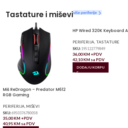
Tastature i miševi
više periferije
HP Wired 320K Keyboard 
PERIFERIJA
,
TASTATURE
SKU:
195122779849
36,00
KM
+PDV
42,10
KM
sa PDV
DODAJ U KORPU
Miš ReDragon – Predator M612
RGB Gaming
PERIFERIJA
,
MIŠEVI
SKU:
6950376780058
35,00
KM
+PDV
40,95
KM
sa PDV