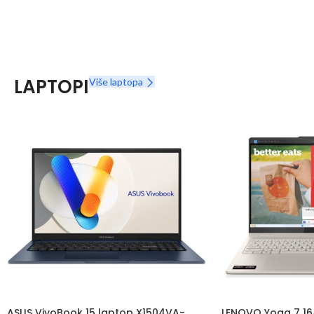
LAPTOPI
Više laptopa
ASUS VivoBook 15 laptop X1504VA-
LENOVO Yoga 7 16A