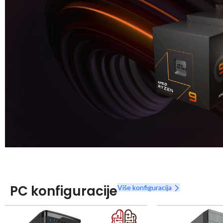
Snaga radnih stanica nikada nije bila povoljnija
Nova Ryzen 7000 serija
PC konfiguracije
Više konfiguracija
Naruči