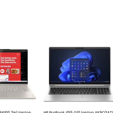
KP10 2in1 laptop
HP ProBook 455 G10 laptop AK9Q3A