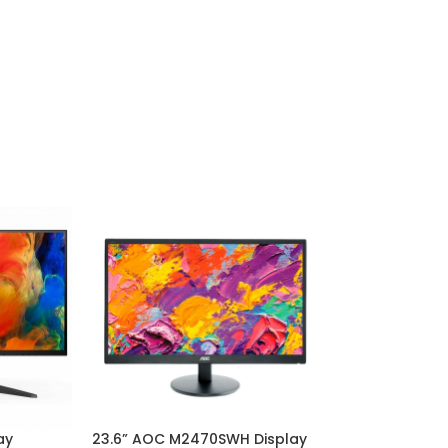
ay
23.6” AOC M2470SWH Display