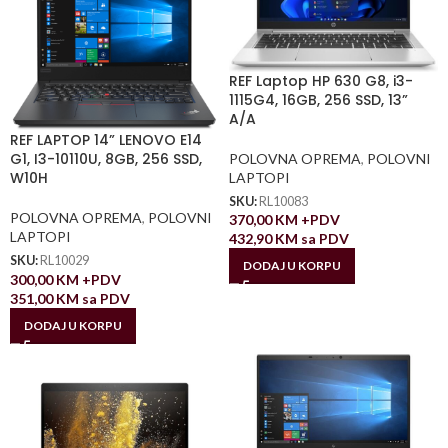
REF Laptop HP 630 G8, i3-
1115G4, 16GB, 256 SSD, 13”
A/A
REF LAPTOP 14” LENOVO E14
G1, I3-10110U, 8GB, 256 SSD,
POLOVNA OPREMA
,
POLOVNI
W10H
LAPTOPI
SKU:
RL10083
POLOVNA OPREMA
,
POLOVNI
370,00
KM
+PDV
LAPTOPI
432,90
KM
sa PDV
SKU:
RL10029
DODAJ U KORPU
300,00
KM
+PDV
351,00
KM
sa PDV
DODAJ U KORPU