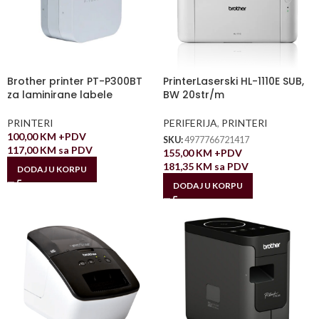
Brother printer PT-P300BT
PrinterLaserski HL-1110E SUB,
za laminirane labele
BW 20str/m
PRINTERI
PERIFERIJA
,
PRINTERI
100,00
KM
+PDV
SKU:
4977766721417
117,00
KM
sa PDV
155,00
KM
+PDV
181,35
KM
sa PDV
DODAJ U KORPU
DODAJ U KORPU