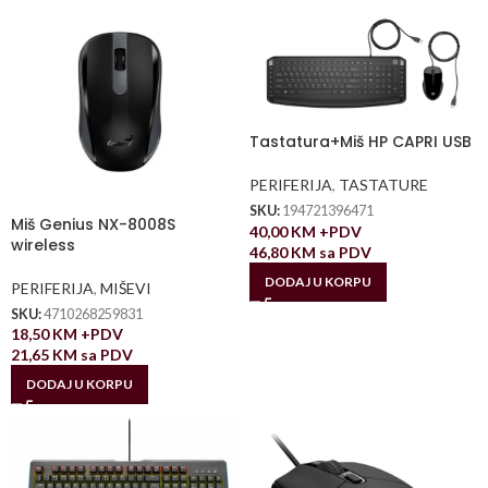
Tastatura+Miš HP CAPRI USB
PERIFERIJA
,
TASTATURE
SKU:
194721396471
Miš Genius NX-8008S
40,00
KM
+PDV
wireless
46,80
KM
sa PDV
DODAJ U KORPU
PERIFERIJA
,
MIŠEVI
SKU:
4710268259831
18,50
KM
+PDV
21,65
KM
sa PDV
DODAJ U KORPU