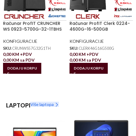
Računar ProfIT CRUNCHER
Računar ProfIT Clerk 0224-
WS 0923-5700G-32-1TBHS
4600G-16-500GB
KONFIGURACIJE
KONFIGURACIJE
SKU:
CRUNWS57G32G1TH
SKU:
CLERK46G16G500G
0,00
KM
+PDV
0,00
KM
+PDV
0,00
KM
sa PDV
0,00
KM
sa PDV
DODAJ U KORPU
DODAJ U KORPU
LAPTOPI
Više laptopa