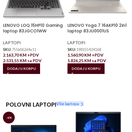
LENOVO LOQ 15HP10 Gaming
LENOVO Yoga 7 16AKP10 2in1
laptop 83JGCO1WW
laptop 83JU0001US
LAPTOPI
LAPTOPI
SKU:
755b062d4e11
SKU:
198155424168
2.163,70
KM
+PDV
1.560,90
KM
+PDV
2.531,55
KM
sa PDV
1.826,25
KM
sa PDV
DODAJ U KORPU
DODAJ U KORPU
POLOVNI LAPTOPI
Više laptopa
-6%