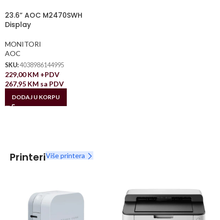
23.6” AOC M2470SWH
Display
MONITORI
AOC
SKU:
4038986144995
229,00
KM
+PDV
267,95
KM
sa PDV
DODAJ U KORPU
Printeri
Više printera