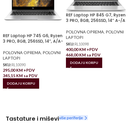
REF Laptop HP 845 G7, Ryzen
3 PRO, 8GB, 256SSD, 14” A-/A
POLOVNA OPREMA
,
POLOVNI
REF Laptop HP 745 G6, Ryzen
LAPTOPI
3 PRO, 8GB, 256SSD, 14”, A/A-
SKU:
RL10098
400,00
KM
+PDV
POLOVNA OPREMA
,
POLOVNI
468,00
KM
sa PDV
LAPTOPI
DODAJ U KORPU
SKU:
RL10090
295,00
KM
+PDV
345,15
KM
sa PDV
DODAJ U KORPU
Tastature i miševi
više periferije