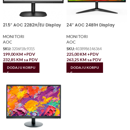
21.5” AOC 22B2H/EU Display
24” AOC 24B1H Display
MONITORI
MONITORI
AOC
AOC
SKU:
3206f18c9315
SKU:
4038986146364
199,00
KM
+PDV
225,00
KM
+PDV
232,85
KM
sa PDV
263,25
KM
sa PDV
DODAJ U KORPU
DODAJ U KORPU