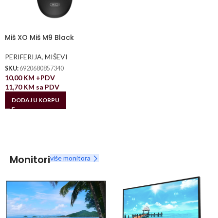
Miš XO Miš M9 Black
PERIFERIJA
,
MIŠEVI
SKU:
6920680857340
10,00
KM
+PDV
11,70
KM
sa PDV
DODAJ U KORPU
Monitori
više monitora