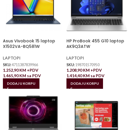
Asus Vivobook 15 laptop
HP ProBook 455 G10 laptop
X1502VA-BQ581W
AK9Q3ATW
LAPTOPI
LAPTOPI
SKU:
4711387839966
SKU:
198701570950
1.252,90
KM
+PDV
1.208,90
KM
+PDV
1.465,90
KM
sa PDV
1.414,40
KM
sa PDV
DODAJ U KORPU
DODAJ U KORPU