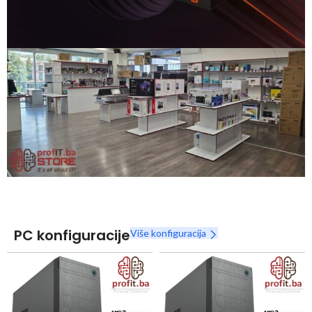
Snaga radnih stanica nikada nije bila povoljnija
Nova Ryzen 7000 serija
Naruči
PC konfiguracije
Više konfiguracija