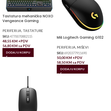
Tastatura mehanička NOXO
Vengeance Gaming
PERIFERIJA
,
TASTATURE
SKU:
4770070882115
Miš Logitech Gaming G102
48,55
KM
+PDV
56,80
KM
sa PDV
PERIFERIJA
,
MIŠEVI
DODAJ U KORPU
SKU:
6920377911690
50,00
KM
+PDV
58,50
KM
sa PDV
DODAJ U KORPU