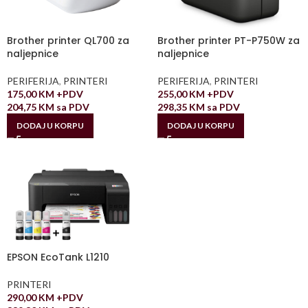
Brother printer QL700 za
Brother printer PT-P750W za
naljepnice
naljepnice
PERIFERIJA
,
PRINTERI
PERIFERIJA
,
PRINTERI
175,00
KM
+PDV
255,00
KM
+PDV
204,75
KM
sa PDV
298,35
KM
sa PDV
DODAJ U KORPU
DODAJ U KORPU
EPSON EcoTank L1210
PRINTERI
290,00
KM
+PDV