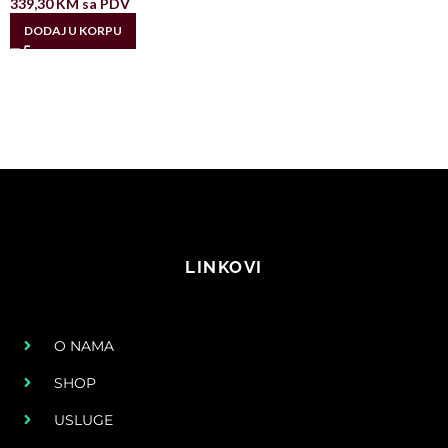
339,30
KM
sa PDV
DODAJ U KORPU
LINKOVI
O NAMA
SHOP
USLUGE