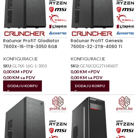
Računar ProfIT Gladiator
Računar ProfIT Genesis
7600X-16-1TB-3050 6GB
7600X-32-2TB-4060 Ti
KONFIGURACIJE
KONFIGURACIJE
SKU:
GL76X-16G-1-3050
SKU:
GE76X32G2TH4060T
0,00
KM
+PDV
0,00
KM
+PDV
0,00
KM
sa PDV
0,00
KM
sa PDV
DODAJ U KORPU
DODAJ U KORPU