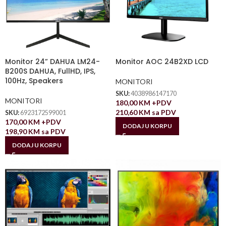
Monitor 24” DAHUA LM24-
Monitor AOC 24B2XD LCD
B200S DAHUA, FullHD, IPS,
100Hz, Speakers
MONITORI
SKU:
4038986147170
MONITORI
180,00
KM
+PDV
210,60
KM
sa PDV
SKU:
6923172599001
170,00
KM
+PDV
DODAJ U KORPU
198,90
KM
sa PDV
DODAJ U KORPU