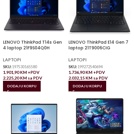
LENOVO ThinkPad T14s Gen
LENOVO ThinkPad E14 Gen 7
4 laptop 21F9S04Q0H
laptop 21T9006CIG
LAPTOPI
LAPTOPI
SKU:
197530165580
SKU:
199272540694
1.901,90
KM
+PDV
1.736,90
KM
+PDV
2.225,20
KM
sa PDV
2.032,15
KM
sa PDV
DODAJ U KORPU
DODAJ U KORPU