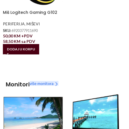
Miš Logitech Gaming G102
PERIFERIJA
,
MIŠEVI
SKU:
6920377911690
50,00
KM
+PDV
58,50
KM
sa PDV
DODAJ U KORPU
Monitori
više monitora