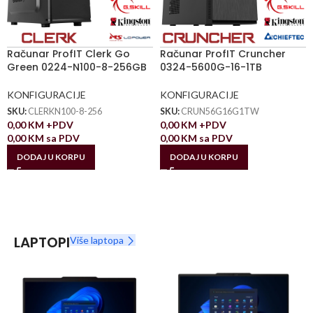
Računar ProfIT Clerk Go
Računar ProfIT Cruncher
Green 0224-N100-8-256GB
0324-5600G-16-1TB
KONFIGURACIJE
KONFIGURACIJE
SKU:
CLERKN100-8-256
SKU:
CRUN56G16G1TW
0,00
KM
+PDV
0,00
KM
+PDV
0,00
KM
sa PDV
0,00
KM
sa PDV
DODAJ U KORPU
DODAJ U KORPU
LAPTOPI
Više laptopa