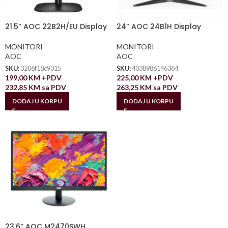
21.5” AOC 22B2H/EU Display
24” AOC 24B1H Display
MONITORI
MONITORI
AOC
AOC
SKU:
3206f18c9315
SKU:
4038986146364
199,00
KM
+PDV
225,00
KM
+PDV
232,85
KM
sa PDV
263,25
KM
sa PDV
DODAJ U KORPU
DODAJ U KORPU
23.6” AOC M2470SWH