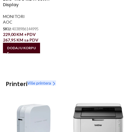
Display
MONITORI
AOC
SKU:
4038986144995
229,00
KM
+PDV
267,95
KM
sa PDV
DODAJ U KORPU
Printeri
Više printera