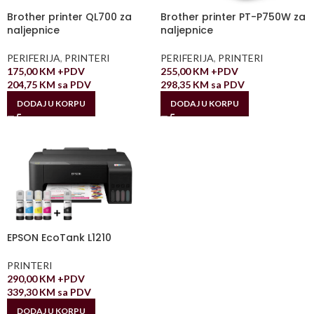
Brother printer QL700 za
Brother printer PT-P750W za
naljepnice
naljepnice
PERIFERIJA
,
PRINTERI
PERIFERIJA
,
PRINTERI
175,00
KM
+PDV
255,00
KM
+PDV
204,75
KM
sa PDV
298,35
KM
sa PDV
DODAJ U KORPU
DODAJ U KORPU
EPSON EcoTank L1210
PRINTERI
290,00
KM
+PDV
339,30
KM
sa PDV
DODAJ U KORPU