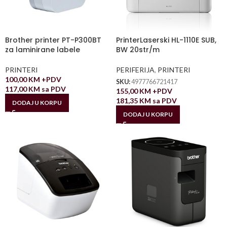
Brother printer PT-P300BT
PrinterLaserski HL-1110E SUB,
za laminirane labele
BW 20str/m
PRINTERI
PERIFERIJA
,
PRINTERI
100,00
KM
+PDV
SKU:
4977766721417
117,00
KM
sa PDV
155,00
KM
+PDV
181,35
KM
sa PDV
DODAJ U KORPU
DODAJ U KORPU