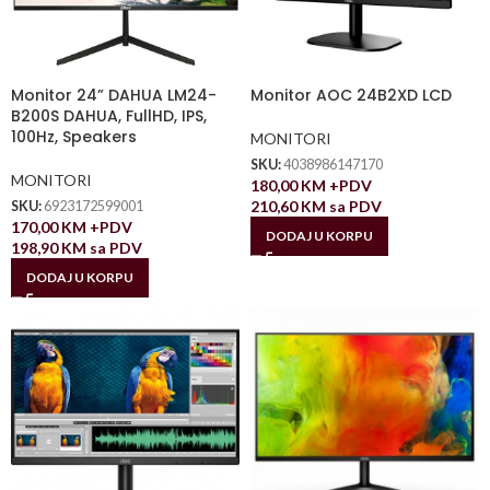
Monitor 24” DAHUA LM24-
Monitor AOC 24B2XD LCD
B200S DAHUA, FullHD, IPS,
100Hz, Speakers
MONITORI
SKU:
4038986147170
MONITORI
180,00
KM
+PDV
210,60
KM
sa PDV
SKU:
6923172599001
170,00
KM
+PDV
DODAJ U KORPU
198,90
KM
sa PDV
DODAJ U KORPU