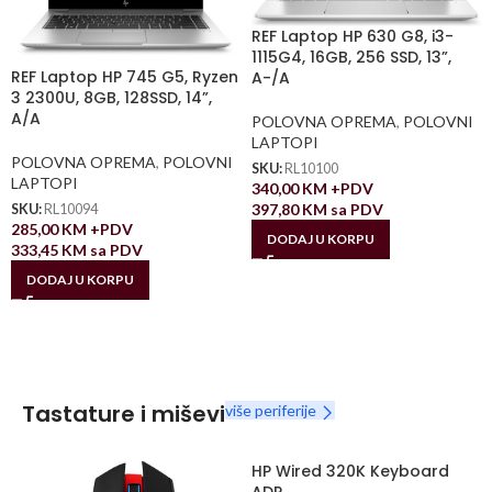
REF Laptop HP 630 G8, i3-
1115G4, 16GB, 256 SSD, 13”,
REF Laptop HP 745 G5, Ryzen
A-/A
3 2300U, 8GB, 128SSD, 14”,
A/A
POLOVNA OPREMA
,
POLOVNI
LAPTOPI
POLOVNA OPREMA
,
POLOVNI
SKU:
RL10100
LAPTOPI
340,00
KM
+PDV
397,80
KM
sa PDV
SKU:
RL10094
285,00
KM
+PDV
DODAJ U KORPU
333,45
KM
sa PDV
DODAJ U KORPU
Tastature i miševi
više periferije
HP Wired 320K Keyboard