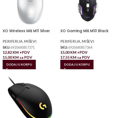
XO Wireless Miš M11 Silver
XO Gaming Miš M10 Black
PERIFERIJA
,
MIŠEVI
PERIFERIJA
,
MIŠEVI
SKU:
6920680857371
SKU:
6920680857364
12,82
KM
+PDV
15,00
KM
+PDV
15,00
KM
sa PDV
17,55
KM
sa PDV
DODAJ U KORPU
DODAJ U KORPU