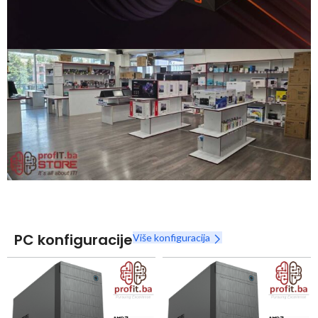
Snaga radnih stanica nikada nije bila povoljnija
Nova Ryzen 7000 serija
Naruči
PC konfiguracije
Više konfiguracija