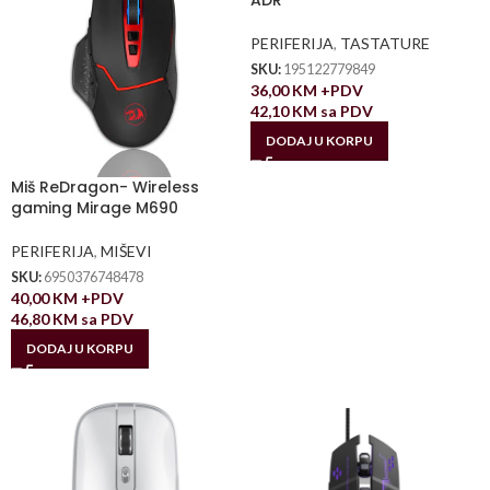
ADR
PERIFERIJA
,
TASTATURE
SKU:
195122779849
36,00
KM
+PDV
42,10
KM
sa PDV
DODAJ U KORPU
Miš ReDragon- Wireless
gaming Mirage M690
PERIFERIJA
,
MIŠEVI
SKU:
6950376748478
40,00
KM
+PDV
46,80
KM
sa PDV
DODAJ U KORPU