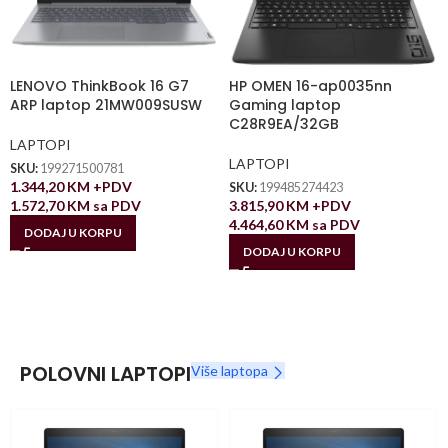
LENOVO ThinkBook 16 G7
HP OMEN 16-ap0035nn
ARP laptop 21MW009SUSW
Gaming laptop
C28R9EA/32GB
LAPTOPI
LAPTOPI
SKU:
199271500781
1.344,20
KM
+PDV
SKU:
199485274423
1.572,70
KM
sa PDV
3.815,90
KM
+PDV
4.464,60
KM
sa PDV
DODAJ U KORPU
DODAJ U KORPU
POLOVNI LAPTOPI
Više laptopa