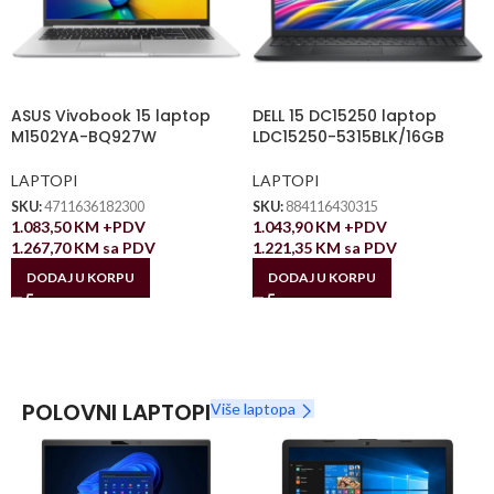
ASUS Vivobook 15 laptop
DELL 15 DC15250 laptop
M1502YA-BQ927W
LDC15250-5315BLK/16GB
LAPTOPI
LAPTOPI
SKU:
4711636182300
SKU:
884116430315
1.083,50
KM
+PDV
1.043,90
KM
+PDV
1.267,70
KM
sa PDV
1.221,35
KM
sa PDV
DODAJ U KORPU
DODAJ U KORPU
POLOVNI LAPTOPI
Više laptopa