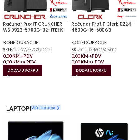
Računar ProfIT CRUNCHER
Računar ProfIT Clerk 0224-
WS 0923-5700G-32-1TBHS
4600G-16-500GB
KONFIGURACIJE
KONFIGURACIJE
SKU:
CRUNWS57G32G1TH
SKU:
CLERK46G16G500G
0,00
KM
+PDV
0,00
KM
+PDV
0,00
KM
sa PDV
0,00
KM
sa PDV
DODAJ U KORPU
DODAJ U KORPU
LAPTOPI
Više laptopa