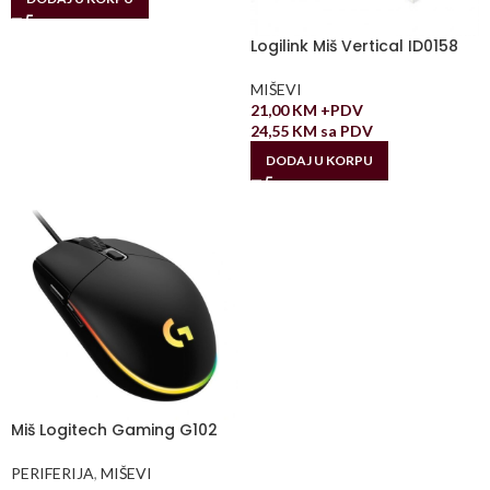
Logilink Miš Vertical ID0158
MIŠEVI
21,00
KM
+PDV
24,55
KM
sa PDV
DODAJ U KORPU
Miš Logitech Gaming G102
PERIFERIJA
,
MIŠEVI