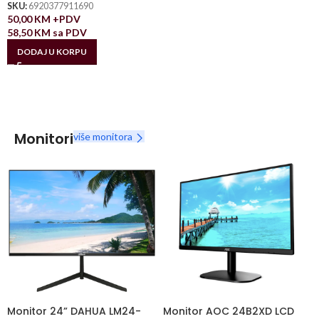
SKU:
6920377911690
50,00
KM
+PDV
58,50
KM
sa PDV
DODAJ U KORPU
Monitori
više monitora
Monitor 24” DAHUA LM24-
Monitor AOC 24B2XD LCD