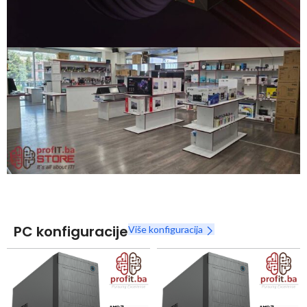
Snaga radnih stanica nikada nije bila povoljnija
Nova Ryzen 7000 serija
Naruči
PC konfiguracije
Više konfiguracija