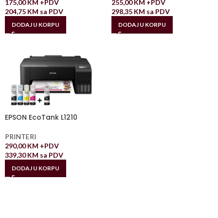
175,00
KM
+PDV
255,00
KM
+PDV
204,75
KM
sa PDV
298,35
KM
sa PDV
DODAJ U KORPU
DODAJ U KORPU
EPSON EcoTank L1210
PRINTERI
290,00
KM
+PDV
339,30
KM
sa PDV
DODAJ U KORPU