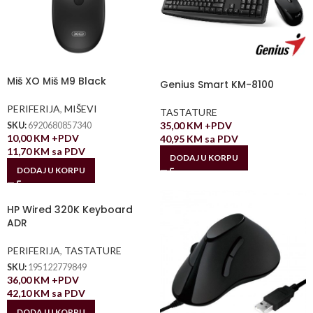
Miš XO Miš M9 Black
Genius Smart KM-8100
PERIFERIJA
,
MIŠEVI
TASTATURE
35,00
KM
+PDV
SKU:
6920680857340
10,00
KM
+PDV
40,95
KM
sa PDV
11,70
KM
sa PDV
DODAJ U KORPU
DODAJ U KORPU
HP Wired 320K Keyboard
ADR
PERIFERIJA
,
TASTATURE
SKU:
195122779849
36,00
KM
+PDV
42,10
KM
sa PDV
DODAJ U KORPU