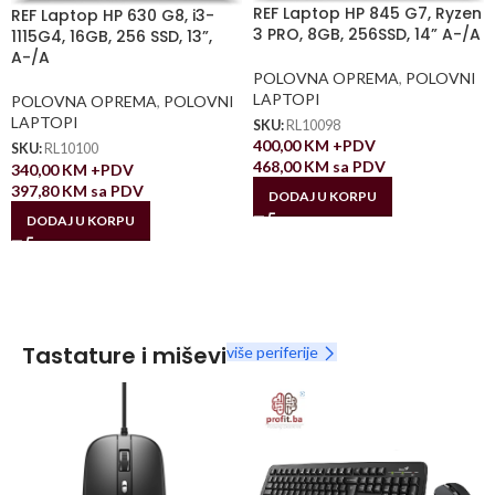
REF Laptop HP 845 G7, Ryzen
REF Laptop HP 630 G8, i3-
3 PRO, 8GB, 256SSD, 14” A-/A
1115G4, 16GB, 256 SSD, 13”,
A-/A
POLOVNA OPREMA
,
POLOVNI
LAPTOPI
POLOVNA OPREMA
,
POLOVNI
LAPTOPI
SKU:
RL10098
400,00
KM
+PDV
SKU:
RL10100
468,00
KM
sa PDV
340,00
KM
+PDV
397,80
KM
sa PDV
DODAJ U KORPU
DODAJ U KORPU
Tastature i miševi
više periferije