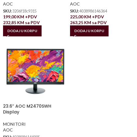
AOC
AOC
SKU:
3206f18c9315
SKU:
4038986146364
199,00
KM
+PDV
225,00
KM
+PDV
232,85
KM
sa PDV
263,25
KM
sa PDV
DODAJ U KORPU
DODAJ U KORPU
23.6” AOC M2470SWH
Display
MONITORI
AOC