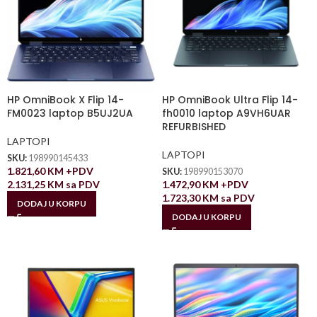
HP OmniBook X Flip 14-
HP OmniBook Ultra Flip 14-
FM0023 laptop B5UJ2UA
fh0010 laptop A9VH6UAR
REFURBISHED
LAPTOPI
LAPTOPI
SKU:
198990145433
1.821,60
KM
+PDV
SKU:
198990153070
2.131,25
KM
sa PDV
1.472,90
KM
+PDV
1.723,30
KM
sa PDV
DODAJ U KORPU
DODAJ U KORPU