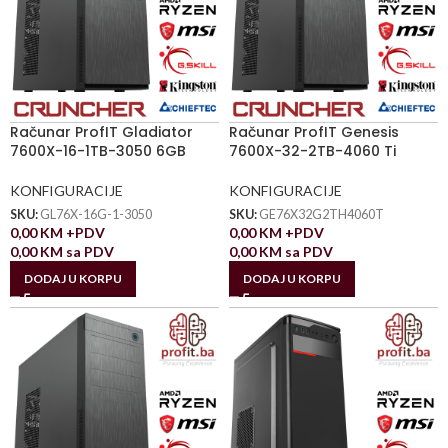
Računar ProfIT Gladiator
Računar ProfIT Genesis
7600X-16-1TB-3050 6GB
7600X-32-2TB-4060 Ti
KONFIGURACIJE
KONFIGURACIJE
SKU:
GL76X-16G-1-3050
SKU:
GE76X32G2TH4060T
0,00
KM
+PDV
0,00
KM
+PDV
0,00
KM
sa PDV
0,00
KM
sa PDV
DODAJ U KORPU
DODAJ U KORPU