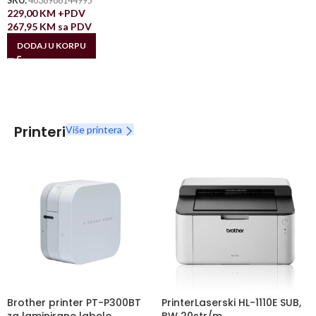
SKU:
4038986144995
229,00
KM
+PDV
267,95
KM
sa PDV
DODAJ U KORPU
Printeri
Više printera
Brother printer PT-P300BT
PrinterLaserski HL-1110E SUB,