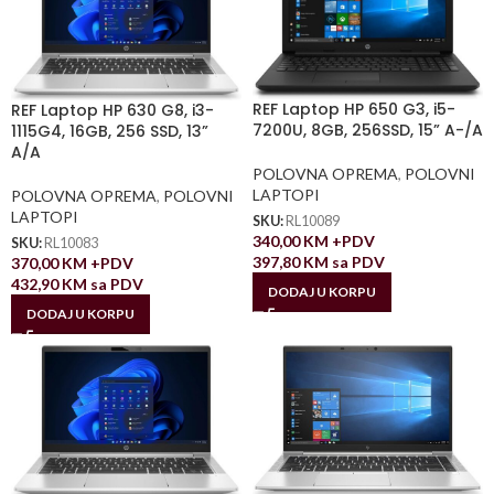
REF Laptop HP 650 G3, i5-
REF Laptop HP 630 G8, i3-
7200U, 8GB, 256SSD, 15” A-/A
1115G4, 16GB, 256 SSD, 13”
A/A
POLOVNA OPREMA
,
POLOVNI
LAPTOPI
POLOVNA OPREMA
,
POLOVNI
LAPTOPI
SKU:
RL10089
340,00
KM
+PDV
SKU:
RL10083
397,80
KM
sa PDV
370,00
KM
+PDV
432,90
KM
sa PDV
DODAJ U KORPU
DODAJ U KORPU