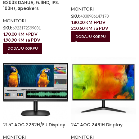
B200S DAHUA, FullHD, IPS,
100Hz, Speakers
MONITORI
SKU:
4038986147170
MONITORI
180,00
KM
+PDV
210,60
KM
sa PDV
SKU:
6923172599001
170,00
KM
+PDV
DODAJ U KORPU
198,90
KM
sa PDV
DODAJ U KORPU
21.5” AOC 22B2H/EU Display
24” AOC 24B1H Display
MONITORI
MONITORI