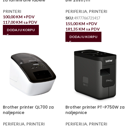
za laminirane labele
BW 20str/m
PRINTERI
PERIFERIJA
,
PRINTERI
100,00
KM
+PDV
SKU:
4977766721417
117,00
KM
sa PDV
155,00
KM
+PDV
181,35
KM
sa PDV
DODAJ U KORPU
DODAJ U KORPU
Brother printer QL700 za
Brother printer PT-P750W za
naljepnice
naljepnice
PERIFERIJA
,
PRINTERI
PERIFERIJA
,
PRINTERI