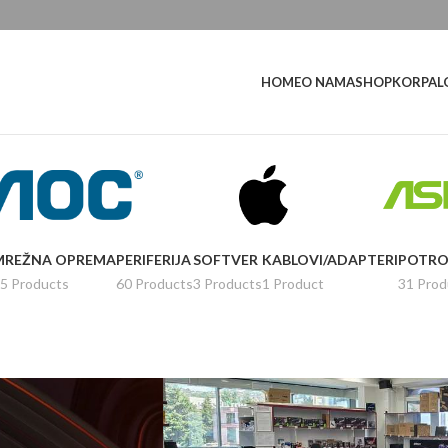
L
HOME
O NAMA
SHOP
KORPA
MREŽNA OPREMA
PERIFERIJA
SOFTVER
KABLOVI/ADAPTERI
POTRO
5 Products
60 Products
3 Products
1 Product
31 Prod