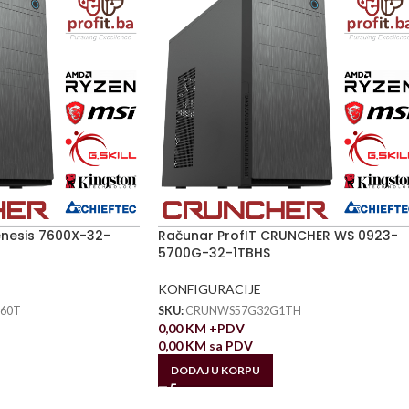
enesis 7600X-32-
Računar ProfIT CRUNCHER WS 0923-
5700G-32-1TBHS
KONFIGURACIJE
60T
SKU:
CRUNWS57G32G1TH
0,00
KM
+PDV
0,00
KM
sa PDV
DODAJ U KORPU