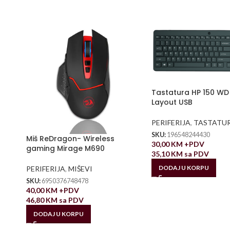
Tastatura HP 150 WD
Layout USB
PERIFERIJA
,
TASTATU
SKU:
196548244430
Miš ReDragon- Wireless
30,00
KM
+PDV
gaming Mirage M690
35,10
KM
sa PDV
DODAJ U KORPU
PERIFERIJA
,
MIŠEVI
SKU:
6950376748478
40,00
KM
+PDV
46,80
KM
sa PDV
DODAJ U KORPU