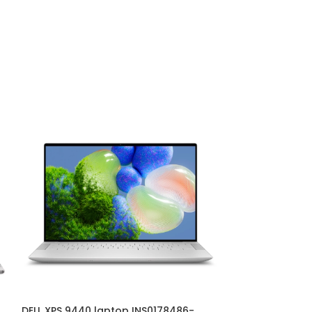
DELL XPS 9440 laptop INS0178486-