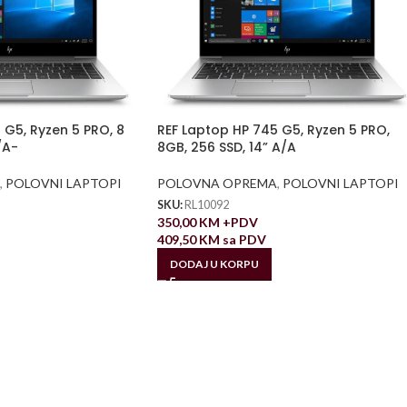
 G5, Ryzen 5 PRO, 8
REF Laptop HP 745 G5, Ryzen 5 PRO,
/A-
8GB, 256 SSD, 14” A/A
,
POLOVNI LAPTOPI
POLOVNA OPREMA
,
POLOVNI LAPTOPI
SKU:
RL10092
350,00
KM
+PDV
409,50
KM
sa PDV
DODAJ U KORPU