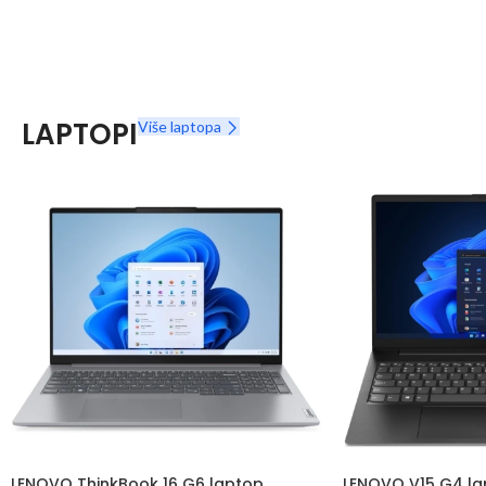
LAPTOPI
Više laptopa
LENOVO ThinkBook 16 G6 laptop
LENOVO V15 G4 la