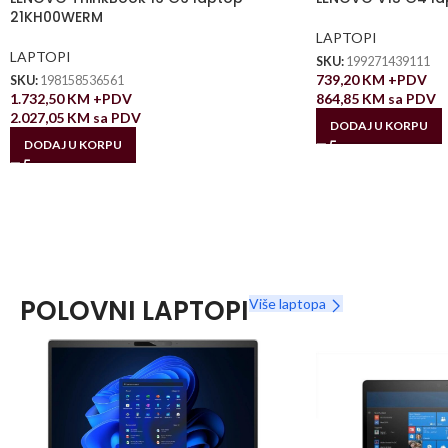
21KH00WERM
LAPTOPI
LAPTOPI
SKU:
199271439111
739,20
KM
+PDV
SKU:
198158536561
1.732,50
KM
+PDV
864,85
KM
sa PDV
2.027,05
KM
sa PDV
DODAJ U KORPU
DODAJ U KORPU
POLOVNI LAPTOPI
Više laptopa