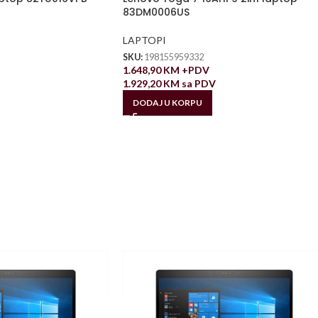
83DM0006US
LAPTOPI
SKU:
198155959332
1.648,90
KM
+PDV
1.929,20
KM
sa PDV
DODAJ U KORPU