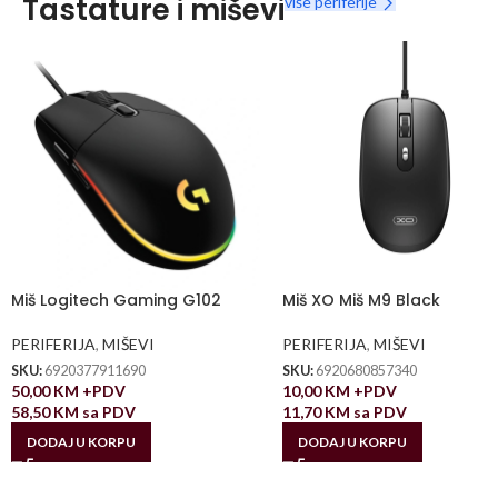
Tastature i miševi
više periferije
Miš Logitech Gaming G102
Miš XO Miš M9 Black
PERIFERIJA
,
MIŠEVI
PERIFERIJA
,
MIŠEVI
SKU:
6920377911690
SKU:
6920680857340
50,00
KM
+PDV
10,00
KM
+PDV
58,50
KM
sa PDV
11,70
KM
sa PDV
DODAJ U KORPU
DODAJ U KORPU