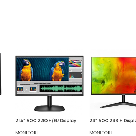
21.5” AOC 22B2H/EU Display
24” AOC 24B1H Displ
MONITORI
MONITORI