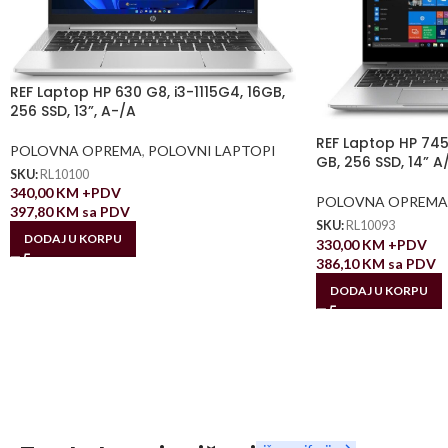
REF Laptop HP 630 G8, i3-1115G4, 16GB,
256 SSD, 13”, A-/A
REF Laptop HP 745
POLOVNA OPREMA
,
POLOVNI LAPTOPI
GB, 256 SSD, 14” A
SKU:
RL10100
340,00
KM
+PDV
POLOVNA OPREMA
397,80
KM
sa PDV
SKU:
RL10093
DODAJ U KORPU
330,00
KM
+PDV
386,10
KM
sa PDV
DODAJ U KORPU