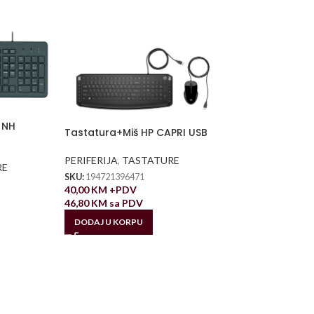
 NH
Tastatura+Miš HP CAPRI USB
PERIFERIJA
,
TASTATURE
RE
SKU:
194721396471
40,00
KM
+PDV
46,80
KM
sa PDV
DODAJ U KORPU