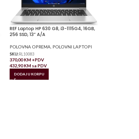
REF Laptop HP 630 G8, i3-1115G4, 16GB,
256 SSD, 13” A/A
POLOVNA OPREMA
,
POLOVNI LAPTOPI
SKU:
RL10083
370,00
KM
+PDV
432,90
KM
sa PDV
DODAJ U KORPU