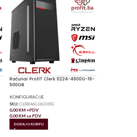
Računar ProfIT Clerk 0224-4600G-16-
500GB
KONFIGURACIJE
SKU:
CLERK46G16G500G
0,00
KM
+PDV
0,00
KM
sa PDV
DODAJ U KORPU