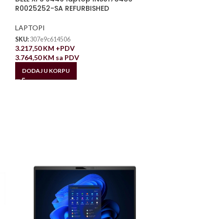
R0025252-SA REFURBISHED
LAPTOPI
SKU:
307e9c614506
3.217,50
KM
+PDV
3.764,50
KM
sa PDV
DODAJ U KORPU