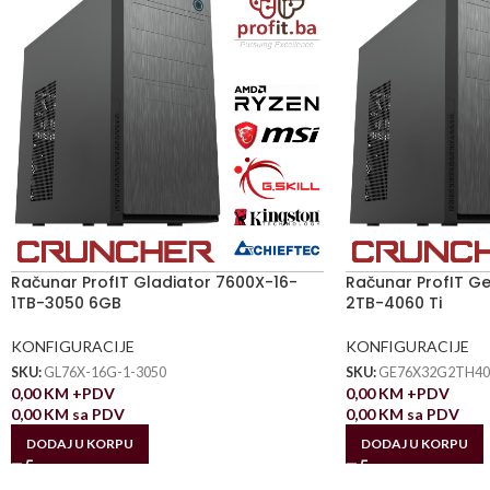
Računar ProfIT Gladiator 7600X-16-
Računar ProfIT G
1TB-3050 6GB
2TB-4060 Ti
KONFIGURACIJE
KONFIGURACIJE
SKU:
GL76X-16G-1-3050
SKU:
GE76X32G2TH40
0,00
KM
+PDV
0,00
KM
+PDV
0,00
KM
sa PDV
0,00
KM
sa PDV
DODAJ U KORPU
DODAJ U KORPU