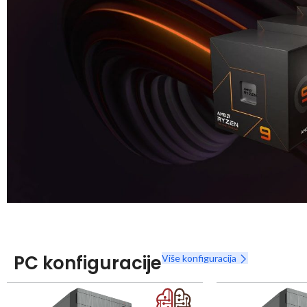
Snaga radnih stanica nikada nije bila povoljnija
Nova Ryzen 7000 serija
PC konfiguracije
Više konfiguracija
Naruči