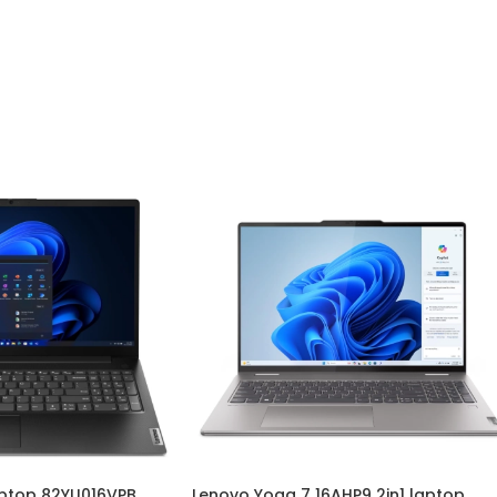
ptop 82YU016VPB
Lenovo Yoga 7 16AHP9 2in1 laptop