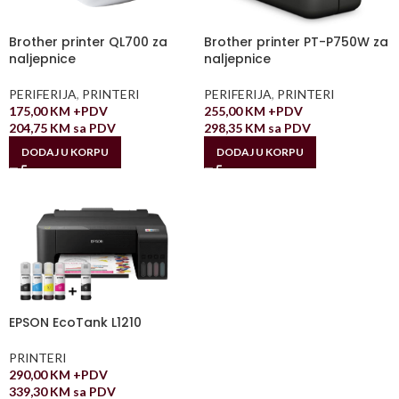
Brother printer QL700 za
Brother printer PT-P750W za
naljepnice
naljepnice
PERIFERIJA
,
PRINTERI
PERIFERIJA
,
PRINTERI
175,00
KM
+PDV
255,00
KM
+PDV
204,75
KM
sa PDV
298,35
KM
sa PDV
DODAJ U KORPU
DODAJ U KORPU
EPSON EcoTank L1210
PRINTERI
290,00
KM
+PDV
339,30
KM
sa PDV