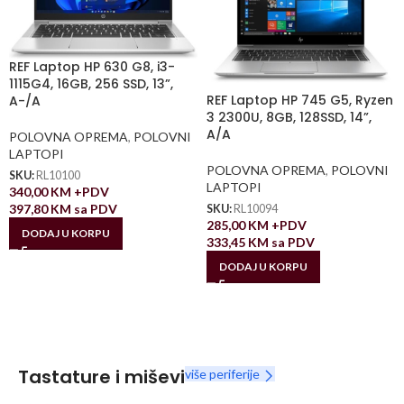
REF Laptop HP 630 G8, i3-
1115G4, 16GB, 256 SSD, 13”,
REF Laptop HP 745 G5, Ryzen
A-/A
3 2300U, 8GB, 128SSD, 14”,
A/A
POLOVNA OPREMA
,
POLOVNI
LAPTOPI
POLOVNA OPREMA
,
POLOVNI
SKU:
RL10100
LAPTOPI
340,00
KM
+PDV
397,80
KM
sa PDV
SKU:
RL10094
285,00
KM
+PDV
DODAJ U KORPU
333,45
KM
sa PDV
DODAJ U KORPU
Tastature i miševi
više periferije