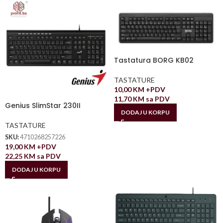
Tastatura BORG KB02
TASTATURE
10,00
KM
+PDV
11,70
KM
sa PDV
Genius SlimStar 230II
DODAJ U KORPU
TASTATURE
SKU:
4710268257226
19,00
KM
+PDV
22,25
KM
sa PDV
DODAJ U KORPU