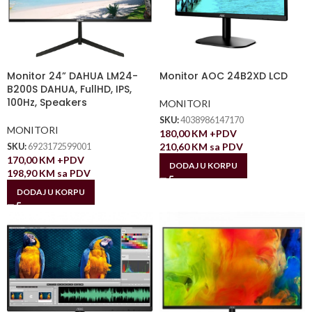
Monitor 24” DAHUA LM24-
Monitor AOC 24B2XD LCD
B200S DAHUA, FullHD, IPS,
100Hz, Speakers
MONITORI
SKU:
4038986147170
MONITORI
180,00
KM
+PDV
210,60
KM
sa PDV
SKU:
6923172599001
170,00
KM
+PDV
DODAJ U KORPU
198,90
KM
sa PDV
DODAJ U KORPU