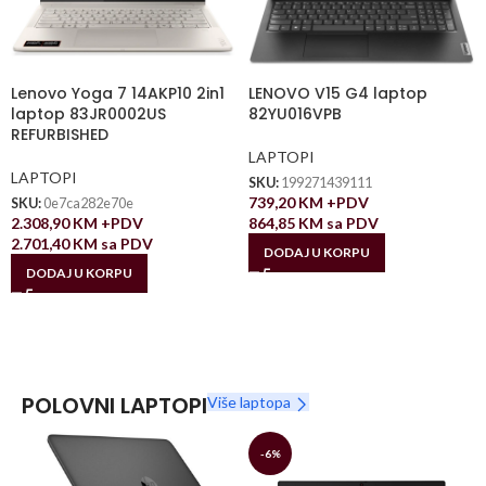
Lenovo Yoga 7 14AKP10 2in1
LENOVO V15 G4 laptop
laptop 83JR0002US
82YU016VPB
REFURBISHED
LAPTOPI
LAPTOPI
SKU:
199271439111
739,20
KM
+PDV
SKU:
0e7ca282e70e
2.308,90
KM
+PDV
864,85
KM
sa PDV
2.701,40
KM
sa PDV
DODAJ U KORPU
DODAJ U KORPU
POLOVNI LAPTOPI
Više laptopa
-6%