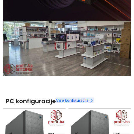
Snaga radnih stanica nikada nije bila povoljnija
Nova Ryzen 7000 serija
Naruči
PC konfiguracije
Više konfiguracija