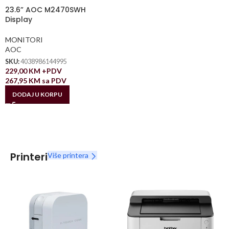
23.6” AOC M2470SWH
Display
MONITORI
AOC
SKU:
4038986144995
229,00
KM
+PDV
267,95
KM
sa PDV
DODAJ U KORPU
Printeri
Više printera