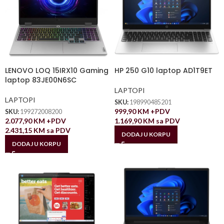
LENOVO LOQ 15IRX10 Gaming
HP 250 G10 laptop AD1T9ET
laptop 83JE00N6SC
LAPTOPI
LAPTOPI
SKU:
198990485201
999,90
KM
+PDV
SKU:
199272008200
2.077,90
KM
+PDV
1.169,90
KM
sa PDV
2.431,15
KM
sa PDV
DODAJ U KORPU
DODAJ U KORPU