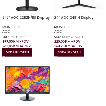
21.5” AOC 22B2H/EU Display
24” AOC 24B1H Display
MONITORI
MONITORI
AOC
AOC
SKU:
3206f18c9315
SKU:
4038986146364
199,00
KM
+PDV
225,00
KM
+PDV
232,85
KM
sa PDV
263,25
KM
sa PDV
DODAJ U KORPU
DODAJ U KORPU