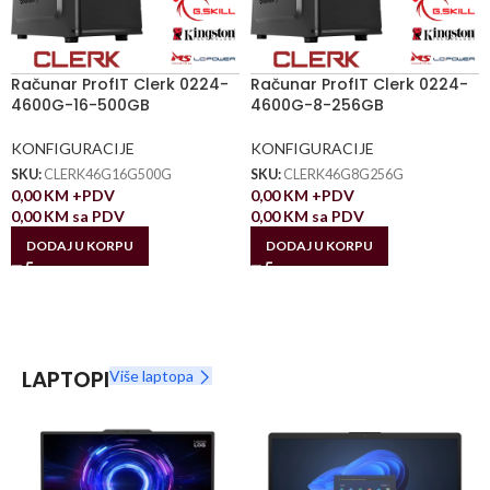
Računar ProfIT Clerk 0224-
Računar ProfIT Clerk 0224-
4600G-16-500GB
4600G-8-256GB
KONFIGURACIJE
KONFIGURACIJE
SKU:
CLERK46G16G500G
SKU:
CLERK46G8G256G
0,00
KM
+PDV
0,00
KM
+PDV
0,00
KM
sa PDV
0,00
KM
sa PDV
DODAJ U KORPU
DODAJ U KORPU
LAPTOPI
Više laptopa