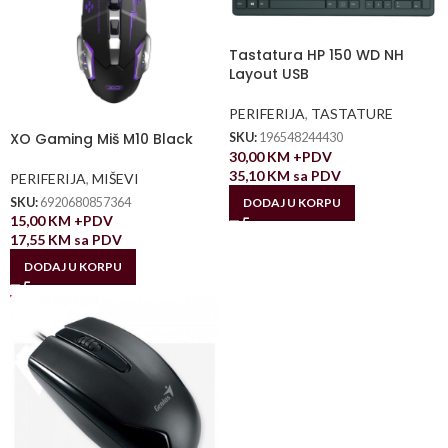
Tastatura HP 150 WD NH
Layout USB
PERIFERIJA
,
TASTATURE
XO Gaming Miš M10 Black
SKU:
196548244430
30,00
KM
+PDV
35,10
KM
sa PDV
PERIFERIJA
,
MIŠEVI
DODAJ U KORPU
SKU:
6920680857364
15,00
KM
+PDV
17,55
KM
sa PDV
DODAJ U KORPU