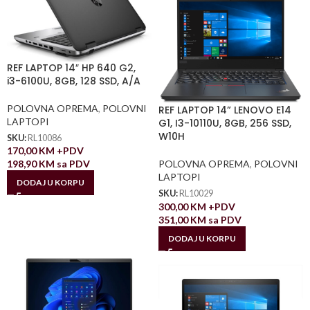
REF LAPTOP 14″ HP 640 G2,
i3-6100U, 8GB, 128 SSD, A/A
POLOVNA OPREMA
,
POLOVNI
REF LAPTOP 14” LENOVO E14
LAPTOPI
G1, I3-10110U, 8GB, 256 SSD,
W10H
SKU:
RL10086
170,00
KM
+PDV
POLOVNA OPREMA
,
POLOVNI
198,90
KM
sa PDV
LAPTOPI
DODAJ U KORPU
SKU:
RL10029
300,00
KM
+PDV
351,00
KM
sa PDV
DODAJ U KORPU