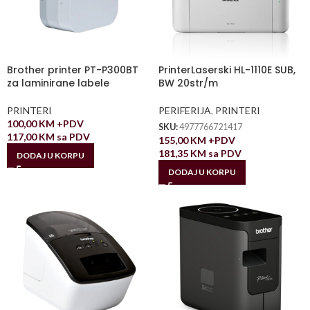
Brother printer PT-P300BT
PrinterLaserski HL-1110E SUB,
za laminirane labele
BW 20str/m
PRINTERI
PERIFERIJA
,
PRINTERI
100,00
KM
+PDV
SKU:
4977766721417
117,00
KM
sa PDV
155,00
KM
+PDV
181,35
KM
sa PDV
DODAJ U KORPU
DODAJ U KORPU