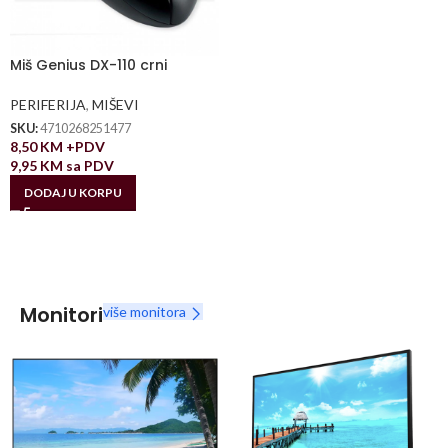
Miš Genius DX-110 crni
PERIFERIJA
,
MIŠEVI
SKU:
4710268251477
8,50
KM
+PDV
9,95
KM
sa PDV
DODAJ U KORPU
Monitori
više monitora