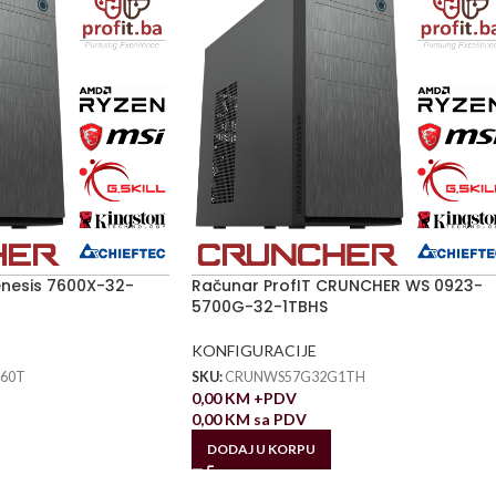
enesis 7600X-32-
Računar ProfIT CRUNCHER WS 0923-
5700G-32-1TBHS
KONFIGURACIJE
60T
SKU:
CRUNWS57G32G1TH
0,00
KM
+PDV
0,00
KM
sa PDV
DODAJ U KORPU