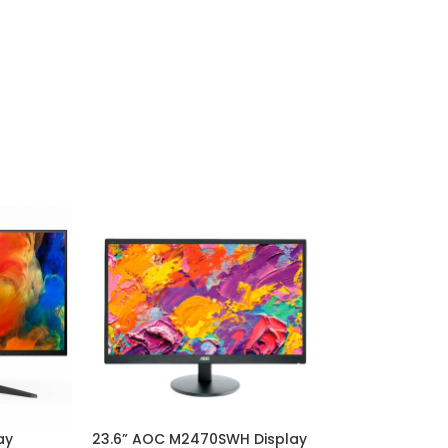
ay
23.6” AOC M2470SWH Display