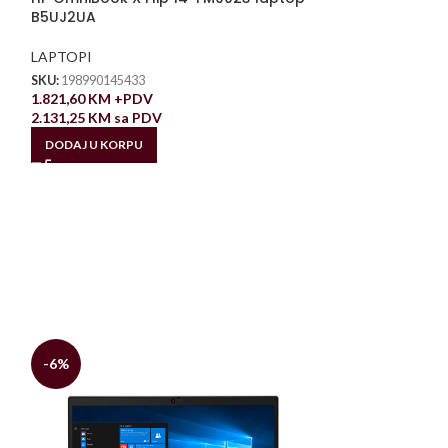
B5UJ2UA
LAPTOPI
SKU:
198990145433
1.821,60
KM
+PDV
2.131,25
KM
sa PDV
DODAJ U KORPU
-6%