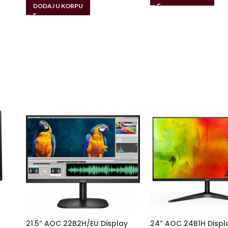
DODAJ U KORPU
21.5” AOC 22B2H/EU Display
24” AOC 24B1H Displ