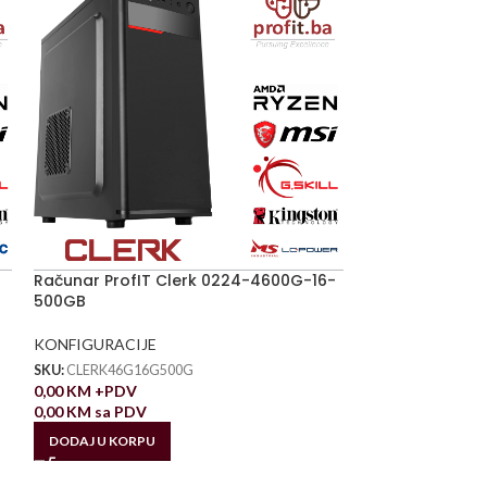
Računar ProfIT Clerk 0224-4600G-16-
500GB
KONFIGURACIJE
SKU:
CLERK46G16G500G
0,00
KM
+PDV
0,00
KM
sa PDV
DODAJ U KORPU