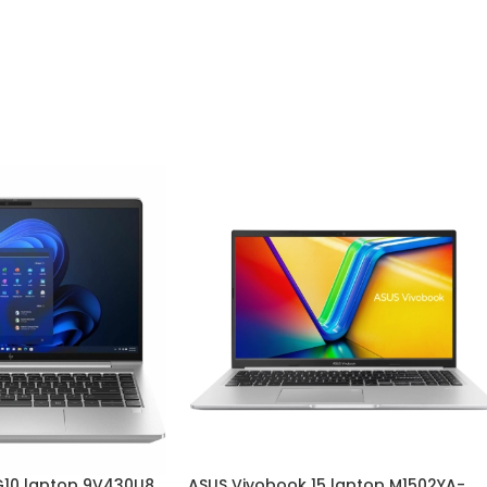
 G10 laptop 9V430U8
ASUS Vivobook 15 laptop M1502YA-