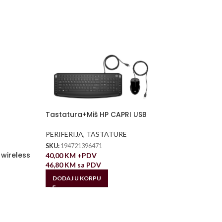
Tastatura+Miš HP CAPRI USB
PERIFERIJA
,
TASTATURE
SKU:
194721396471
 wireless
40,00
KM
+PDV
46,80
KM
sa PDV
DODAJ U KORPU