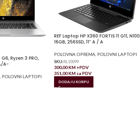
REF Laptop HP X360 FORTIS 11 G11, N100
16GB, 256SSD, 11” A / A
POLOVNA OPREMA
,
POLOVNI LAPTOPI
 G6, Ryzen 3 PRO,
SKU:
RL10099
A/A-
300,00
KM
+PDV
351,00
KM
sa PDV
,
POLOVNI LAPTOPI
DODAJ U KORPU