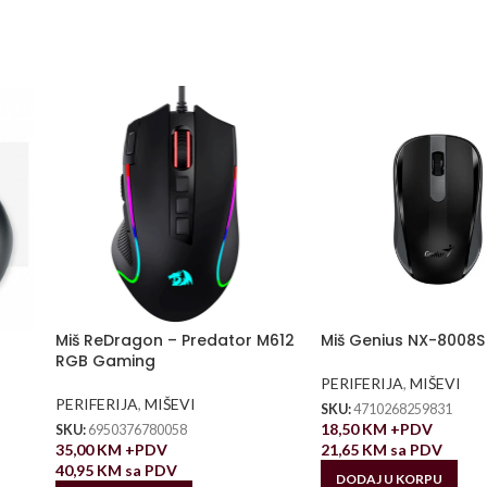
Miš ReDragon – Predator M612
Miš Genius NX-8008S
RGB Gaming
PERIFERIJA
,
MIŠEVI
PERIFERIJA
,
MIŠEVI
SKU:
4710268259831
18,50
KM
+PDV
SKU:
6950376780058
35,00
KM
+PDV
21,65
KM
sa PDV
40,95
KM
sa PDV
DODAJ U KORPU