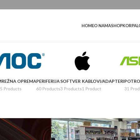
L
HOME
O NAMA
SHOP
KORPA
MREŽNA OPREMA
PERIFERIJA
SOFTVER
KABLOVI/ADAPTERI
POTRO
5 Products
60 Products
3 Products
1 Product
31 Prod