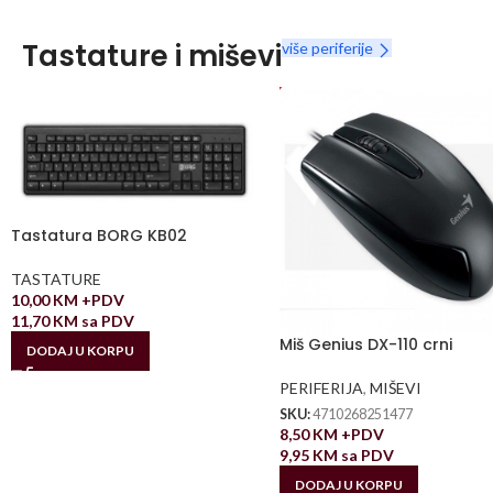
Tastature i miševi
više periferije
Tastatura BORG KB02
TASTATURE
10,00
KM
+PDV
11,70
KM
sa PDV
Miš Genius DX-110 crni
DODAJ U KORPU
PERIFERIJA
,
MIŠEVI
SKU:
4710268251477
8,50
KM
+PDV
9,95
KM
sa PDV
DODAJ U KORPU