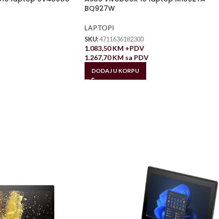
BQ927W
LAPTOPI
SKU:
4711636182300
1.083,50
KM
+PDV
1.267,70
KM
sa PDV
DODAJ U KORPU