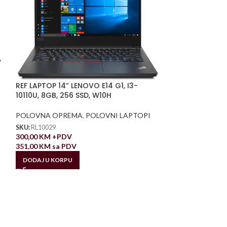
,
REF LAPTOP 14” LENOVO E14 G1, I3-
10110U, 8GB, 256 SSD, W10H
POLOVNA OPREMA
,
POLOVNI LAPTOPI
SKU:
RL10029
300,00
KM
+PDV
351,00
KM
sa PDV
DODAJ U KORPU