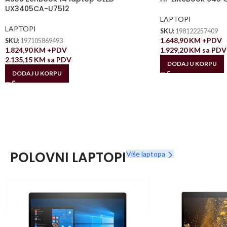
UX3405CA-U7512
LAPTOPI
LAPTOPI
SKU:
198122257409
1.648,90
KM
+PDV
SKU:
197105869493
1.824,90
KM
+PDV
1.929,20
KM
sa PDV
2.135,15
KM
sa PDV
DODAJ U KORPU
DODAJ U KORPU
POLOVNI LAPTOPI
Više laptopa