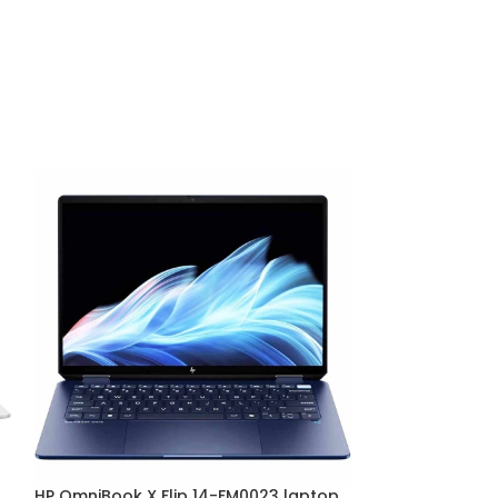
HP OmniBook X Flip 14-FM0023 laptop