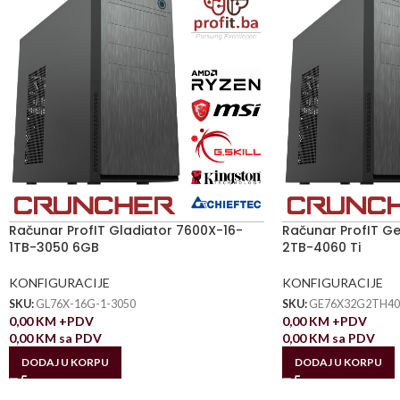
Računar ProfIT Gladiator 7600X-16-
Računar ProfIT G
1TB-3050 6GB
2TB-4060 Ti
KONFIGURACIJE
KONFIGURACIJE
SKU:
GL76X-16G-1-3050
SKU:
GE76X32G2TH40
0,00
KM
+PDV
0,00
KM
+PDV
0,00
KM
sa PDV
0,00
KM
sa PDV
DODAJ U KORPU
DODAJ U KORPU