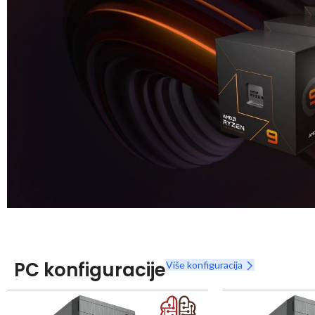
Snaga radnih stanica nikada nije bila povoljnija
Nova Ryzen 7000 serija
PC konfiguracije
Više konfiguracija
Naruči