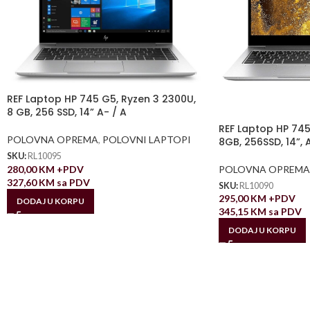
REF Laptop HP 745 G5, Ryzen 3 2300U,
8 GB, 256 SSD, 14” A- / A
REF Laptop HP 745
POLOVNA OPREMA
,
POLOVNI LAPTOPI
8GB, 256SSD, 14”, 
SKU:
RL10095
280,00
KM
+PDV
POLOVNA OPREMA
327,60
KM
sa PDV
SKU:
RL10090
295,00
KM
+PDV
DODAJ U KORPU
345,15
KM
sa PDV
DODAJ U KORPU