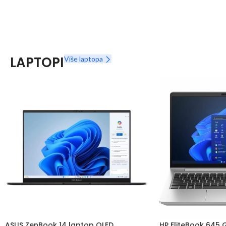
LAPTOPI
Više laptopa
ASUS ZenBook 14 laptop OLED
HP EliteBook 645