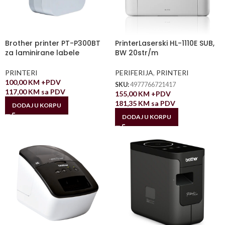
Brother printer PT-P300BT
PrinterLaserski HL-1110E SUB,
za laminirane labele
BW 20str/m
PRINTERI
PERIFERIJA
,
PRINTERI
100,00
KM
+PDV
SKU:
4977766721417
117,00
KM
sa PDV
155,00
KM
+PDV
181,35
KM
sa PDV
DODAJ U KORPU
DODAJ U KORPU