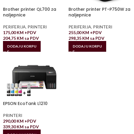
Brother printer QL700 za
Brother printer PT-P750W za
naljepnice
naljepnice
PERIFERIJA
,
PRINTERI
PERIFERIJA
,
PRINTERI
175,00
KM
+PDV
255,00
KM
+PDV
204,75
KM
sa PDV
298,35
KM
sa PDV
DODAJ U KORPU
DODAJ U KORPU
EPSON EcoTank L1210
PRINTERI
290,00
KM
+PDV
339,30
KM
sa PDV