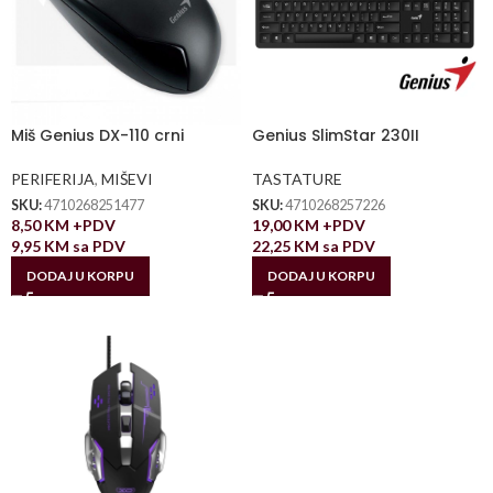
Miš Genius DX-110 crni
Genius SlimStar 230II
PERIFERIJA
,
MIŠEVI
TASTATURE
SKU:
4710268251477
SKU:
4710268257226
8,50
KM
+PDV
19,00
KM
+PDV
9,95
KM
sa PDV
22,25
KM
sa PDV
DODAJ U KORPU
DODAJ U KORPU