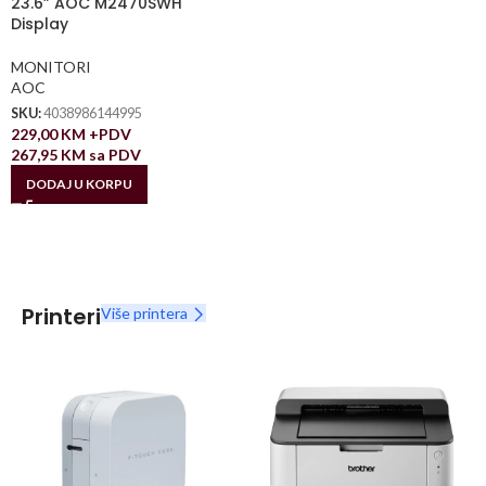
23.6” AOC M2470SWH
Display
MONITORI
AOC
SKU:
4038986144995
229,00
KM
+PDV
267,95
KM
sa PDV
DODAJ U KORPU
Printeri
Više printera