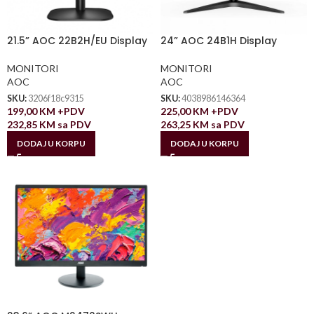
21.5” AOC 22B2H/EU Display
24” AOC 24B1H Display
MONITORI
MONITORI
AOC
AOC
SKU:
3206f18c9315
SKU:
4038986146364
199,00
KM
+PDV
225,00
KM
+PDV
232,85
KM
sa PDV
263,25
KM
sa PDV
DODAJ U KORPU
DODAJ U KORPU