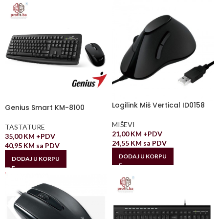
Logilink Miš Vertical ID0158
Genius Smart KM-8100
MIŠEVI
TASTATURE
21,00
KM
+PDV
35,00
KM
+PDV
24,55
KM
sa PDV
40,95
KM
sa PDV
DODAJ U KORPU
DODAJ U KORPU