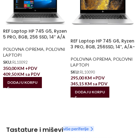
REF Laptop HP 745 G5, Ryzen
5 PRO, 8GB, 256 SSD, 14” A/A
REF Laptop HP 745 G6, Ryzen
3 PRO, 8GB, 256SSD, 14”, A/A-
POLOVNA OPREMA
,
POLOVNI
LAPTOPI
POLOVNA OPREMA
,
POLOVNI
SKU:
RL10092
LAPTOPI
350,00
KM
+PDV
SKU:
RL10090
409,50
KM
sa PDV
295,00
KM
+PDV
DODAJ U KORPU
345,15
KM
sa PDV
DODAJ U KORPU
Tastature i miševi
više periferije