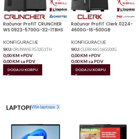
Računar ProfIT CRUNCHER
Računar ProfIT Clerk 0224-
WS 0923-5700G-32-1TBHS
4600G-16-500GB
KONFIGURACIJE
KONFIGURACIJE
SKU:
CRUNWS57G32G1TH
SKU:
CLERK46G16G500G
0,00
KM
+PDV
0,00
KM
+PDV
0,00
KM
sa PDV
0,00
KM
sa PDV
DODAJ U KORPU
DODAJ U KORPU
LAPTOPI
Više laptopa