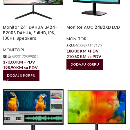
Monitor 24” DAHUA LM24-
Monitor AOC 24B2XD LCD
B200S DAHUA, FullHD, IPS,
100Hz, Speakers
MONITORI
SKU:
4038986147170
MONITORI
180,00
KM
+PDV
210,60
KM
sa PDV
SKU:
6923172599001
170,00
KM
+PDV
DODAJ U KORPU
198,90
KM
sa PDV
DODAJ U KORPU