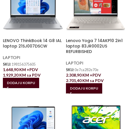
LENOVO ThinkBook 14 G8 IAL
Lenovo Yoga 7 14AKP10 2in1
laptop 21SJ007DSCW
laptop 83JR0002US
REFURBISHED
LAPTOPI
LAPTOPI
SKU:
198156375605
1.648,90
KM
+PDV
SKU:
0e7ca282e70e
1.929,20
KM
sa PDV
2.308,90
KM
+PDV
2.701,40
KM
sa PDV
DODAJ U KORPU
DODAJ U KORPU