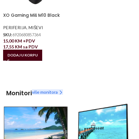
XO Gaming Miš M10 Black
PERIFERIJA
,
MIŠEVI
SKU:
6920680857364
15,00
KM
+PDV
17,55
KM
sa PDV
DODAJ U KORPU
Monitori
više monitora