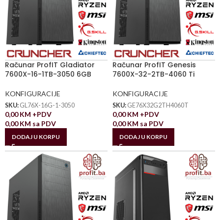
Računar ProfIT Gladiator
Računar ProfIT Genesis
7600X-16-1TB-3050 6GB
7600X-32-2TB-4060 Ti
KONFIGURACIJE
KONFIGURACIJE
SKU:
GL76X-16G-1-3050
SKU:
GE76X32G2TH4060T
0,00
KM
+PDV
0,00
KM
+PDV
0,00
KM
sa PDV
0,00
KM
sa PDV
DODAJ U KORPU
DODAJ U KORPU