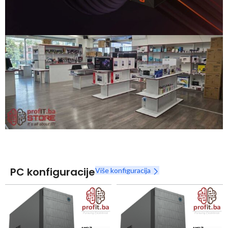
Snaga radnih stanica nikada nije bila povoljnija
Nova Ryzen 7000 serija
Naruči
PC konfiguracije
Više konfiguracija