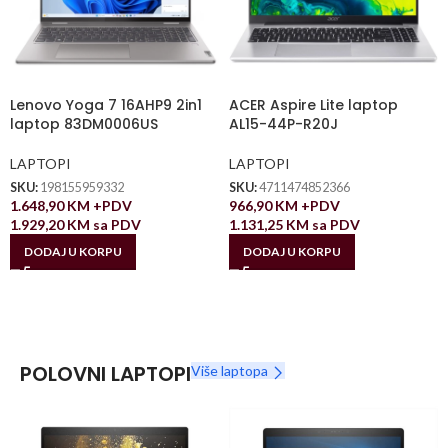
Lenovo Yoga 7 16AHP9 2in1
ACER Aspire Lite laptop
laptop 83DM0006US
AL15-44P-R20J
LAPTOPI
LAPTOPI
SKU:
198155959332
SKU:
4711474852366
1.648,90
KM
+PDV
966,90
KM
+PDV
1.929,20
KM
sa PDV
1.131,25
KM
sa PDV
DODAJ U KORPU
DODAJ U KORPU
POLOVNI LAPTOPI
Više laptopa