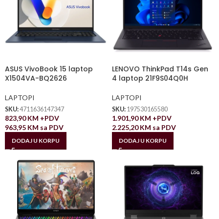
ASUS VivoBook 15 laptop
LENOVO ThinkPad T14s Gen
X1504VA-BQ2626
4 laptop 21F9S04Q0H
LAPTOPI
LAPTOPI
SKU:
4711636147347
SKU:
197530165580
823,90
KM
+PDV
1.901,90
KM
+PDV
963,95
KM
sa PDV
2.225,20
KM
sa PDV
DODAJ U KORPU
DODAJ U KORPU