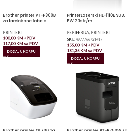
Brother printer PT-P300BT
PrinterLaserski HL-1110E SUB,
za laminirane labele
BW 20str/m
PRINTERI
PERIFERIJA
,
PRINTERI
100,00
KM
+PDV
SKU:
4977766721417
117,00
KM
sa PDV
155,00
KM
+PDV
181,35
KM
sa PDV
DODAJ U KORPU
DODAJ U KORPU
Brother printer QL700 za
Brother printer PT-P750W za