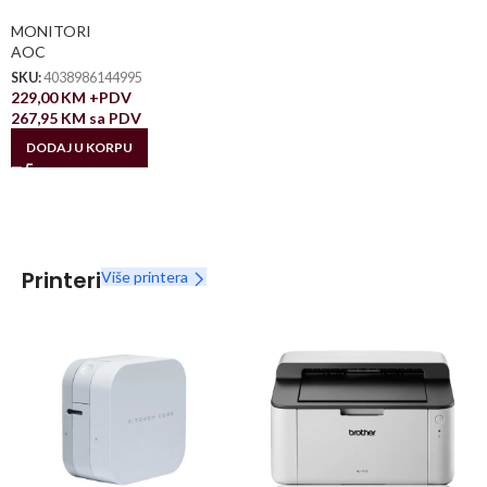
MONITORI
AOC
SKU:
4038986144995
229,00
KM
+PDV
267,95
KM
sa PDV
DODAJ U KORPU
Printeri
Više printera