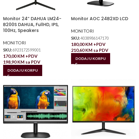
Monitor 24” DAHUA LM24-
Monitor AOC 24B2XD LCD
B200S DAHUA, FullHD, IPS,
100Hz, Speakers
MONITORI
SKU:
4038986147170
MONITORI
180,00
KM
+PDV
210,60
KM
sa PDV
SKU:
6923172599001
170,00
KM
+PDV
DODAJ U KORPU
198,90
KM
sa PDV
DODAJ U KORPU