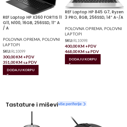
REF Laptop HP 845 G7, Ryzen
3 PRO, 8GB, 256SSD, 14” A-/A
REF Laptop HP X360 FORTIS 11
G11, N100, 16GB, 256SSD, 11” A
/ A
POLOVNA OPREMA
,
POLOVNI
LAPTOPI
POLOVNA OPREMA
,
POLOVNI
SKU:
RL10098
LAPTOPI
400,00
KM
+PDV
468,00
KM
sa PDV
SKU:
RL10099
300,00
KM
+PDV
DODAJ U KORPU
351,00
KM
sa PDV
DODAJ U KORPU
Tastature i miševi
više periferije