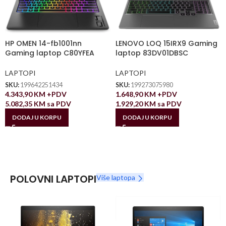
HP OMEN 14-fb1001nn
LENOVO LOQ 15IRX9 Gaming
Gaming laptop C80YFEA
laptop 83DV01DBSC
LAPTOPI
LAPTOPI
SKU:
199642251434
SKU:
199273075980
4.343,90
KM
+PDV
1.648,90
KM
+PDV
5.082,35
KM
sa PDV
1.929,20
KM
sa PDV
DODAJ U KORPU
DODAJ U KORPU
POLOVNI LAPTOPI
Više laptopa