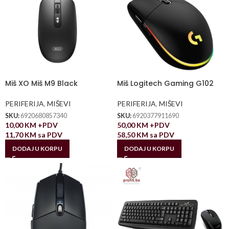
Miš XO Miš M9 Black
Miš Logitech Gaming G102
PERIFERIJA
,
MIŠEVI
PERIFERIJA
,
MIŠEVI
SKU:
6920680857340
SKU:
6920377911690
10,00
KM
+PDV
50,00
KM
+PDV
11,70
KM
sa PDV
58,50
KM
sa PDV
DODAJ U KORPU
DODAJ U KORPU