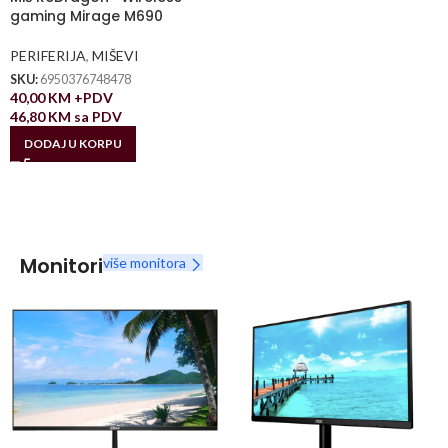
gaming Mirage M690
PERIFERIJA
,
MIŠEVI
SKU:
6950376748478
40,00
KM
+PDV
46,80
KM
sa PDV
DODAJ U KORPU
Monitori
više monitora