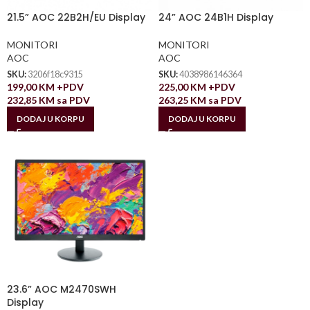
21.5” AOC 22B2H/EU Display
24” AOC 24B1H Display
MONITORI
MONITORI
AOC
AOC
SKU:
3206f18c9315
SKU:
4038986146364
199,00
KM
+PDV
225,00
KM
+PDV
232,85
KM
sa PDV
263,25
KM
sa PDV
DODAJ U KORPU
DODAJ U KORPU
23.6” AOC M2470SWH
Display