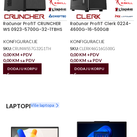
Računar ProfIT CRUNCHER
Računar ProfIT Clerk 0224-
WS 0923-5700G-32-1TBHS
4600G-16-500GB
KONFIGURACIJE
KONFIGURACIJE
SKU:
CRUNWS57G32G1TH
SKU:
CLERK46G16G500G
0,00
KM
+PDV
0,00
KM
+PDV
0,00
KM
sa PDV
0,00
KM
sa PDV
DODAJ U KORPU
DODAJ U KORPU
LAPTOPI
Više laptopa