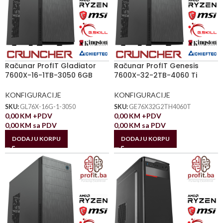
Računar ProfIT Gladiator
Računar ProfIT Genesis
7600X-16-1TB-3050 6GB
7600X-32-2TB-4060 Ti
KONFIGURACIJE
KONFIGURACIJE
SKU:
GL76X-16G-1-3050
SKU:
GE76X32G2TH4060T
0,00
KM
+PDV
0,00
KM
+PDV
0,00
KM
sa PDV
0,00
KM
sa PDV
DODAJ U KORPU
DODAJ U KORPU