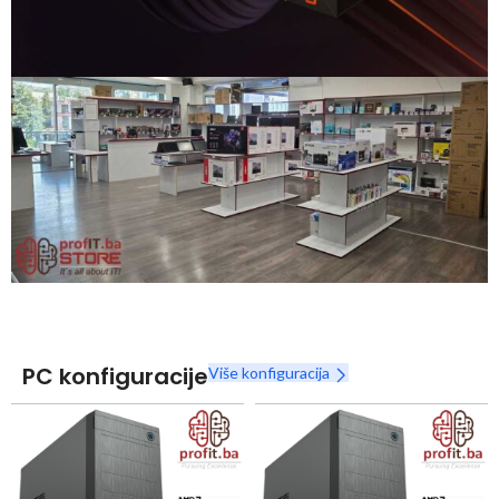
Snaga radnih stanica nikada nije bila povoljnija
Nova Ryzen 7000 serija
Naruči
PC konfiguracije
Više konfiguracija