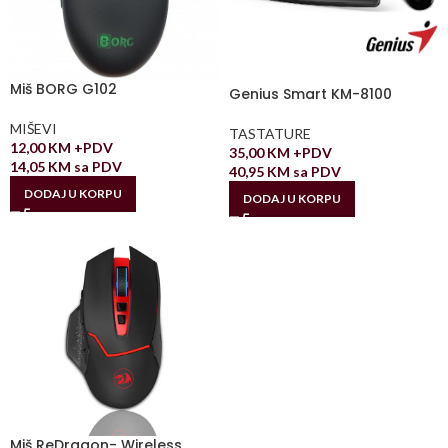
Miš BORG G102
Genius Smart KM-8100
MIŠEVI
TASTATURE
12,00
KM
+PDV
35,00
KM
+PDV
14,05
KM
sa PDV
40,95
KM
sa PDV
DODAJ U KORPU
DODAJ U KORPU
Miš ReDragon- Wireless