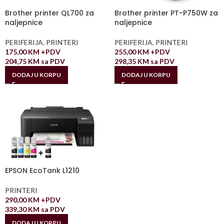
Brother printer QL700 za
Brother printer PT-P750W za
naljepnice
naljepnice
PERIFERIJA
,
PRINTERI
PERIFERIJA
,
PRINTERI
175,00
KM
+PDV
255,00
KM
+PDV
204,75
KM
sa PDV
298,35
KM
sa PDV
DODAJ U KORPU
DODAJ U KORPU
EPSON EcoTank L1210
PRINTERI
290,00
KM
+PDV
339,30
KM
sa PDV
DODAJ U KORPU