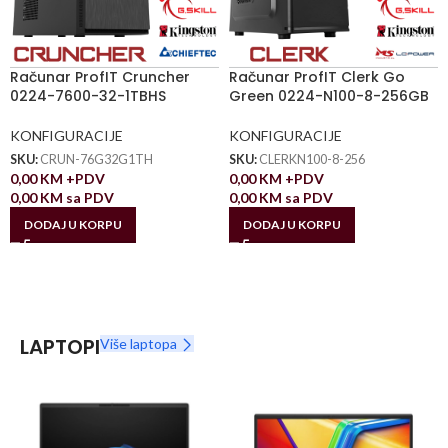
Računar ProfIT Cruncher
Računar ProfIT Clerk Go
0224-7600-32-1TBHS
Green 0224-N100-8-256GB
KONFIGURACIJE
KONFIGURACIJE
SKU:
CRUN-76G32G1TH
SKU:
CLERKN100-8-256
0,00
KM
+PDV
0,00
KM
+PDV
0,00
KM
sa PDV
0,00
KM
sa PDV
DODAJ U KORPU
DODAJ U KORPU
LAPTOPI
Više laptopa