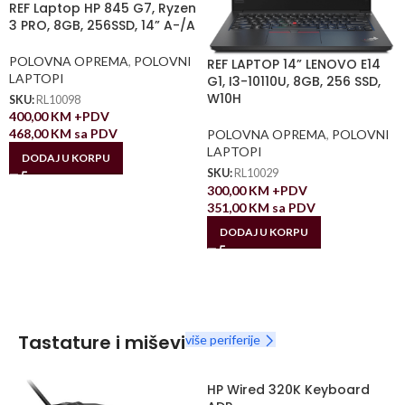
REF Laptop HP 845 G7, Ryzen
3 PRO, 8GB, 256SSD, 14” A-/A
POLOVNA OPREMA
,
POLOVNI
REF LAPTOP 14” LENOVO E14
LAPTOPI
G1, I3-10110U, 8GB, 256 SSD,
W10H
SKU:
RL10098
400,00
KM
+PDV
468,00
KM
sa PDV
POLOVNA OPREMA
,
POLOVNI
LAPTOPI
DODAJ U KORPU
SKU:
RL10029
300,00
KM
+PDV
351,00
KM
sa PDV
DODAJ U KORPU
Tastature i miševi
više periferije
HP Wired 320K Keyboard