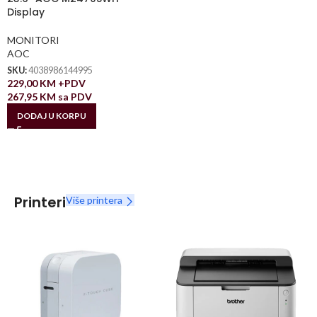
Display
MONITORI
AOC
SKU:
4038986144995
229,00
KM
+PDV
267,95
KM
sa PDV
DODAJ U KORPU
Printeri
Više printera