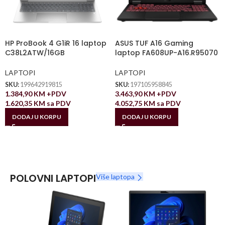
HP ProBook 4 G1iR 16 laptop
ASUS TUF A16 Gaming
C38L2ATW/16GB
laptop FA608UP-A16.R95070
LAPTOPI
LAPTOPI
SKU:
199642919815
SKU:
197105958845
1.384,90
KM
+PDV
3.463,90
KM
+PDV
1.620,35
KM
sa PDV
4.052,75
KM
sa PDV
DODAJ U KORPU
DODAJ U KORPU
POLOVNI LAPTOPI
Više laptopa