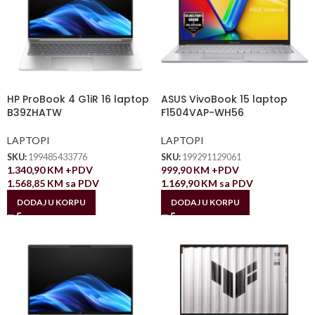
HP ProBook 4 G1iR 16 laptop
ASUS VivoBook 15 laptop
B39ZHATW
F1504VAP-WH56
LAPTOPI
LAPTOPI
SKU:
199485433776
SKU:
199291129061
1.340,90
KM
+PDV
999,90
KM
+PDV
1.568,85
KM
sa PDV
1.169,90
KM
sa PDV
DODAJ U KORPU
DODAJ U KORPU