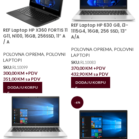
REF Laptop HP 630 G8, i3-
REF Laptop HP X360 FORTIS 11
1115G4, 16GB, 256 SSD, 13”
G11, N100, 16GB, 256SSD, 11” A
A/A
/ A
POLOVNA OPREMA
,
POLOVNI
POLOVNA OPREMA
,
POLOVNI
LAPTOPI
LAPTOPI
SKU:
RL10083
SKU:
RL10099
370,00
KM
+PDV
300,00
KM
+PDV
432,90
KM
sa PDV
351,00
KM
sa PDV
DODAJ U KORPU
DODAJ U KORPU
-6%