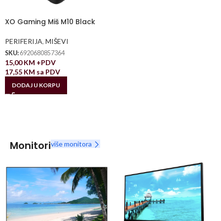
XO Gaming Miš M10 Black
PERIFERIJA
,
MIŠEVI
SKU:
6920680857364
15,00
KM
+PDV
17,55
KM
sa PDV
DODAJ U KORPU
Monitori
više monitora