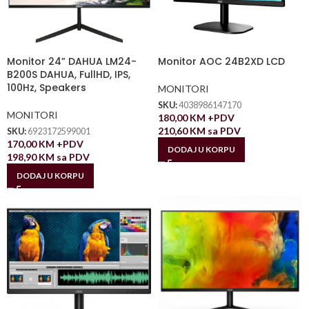
Monitor 24” DAHUA LM24-
Monitor AOC 24B2XD LCD
B200S DAHUA, FullHD, IPS,
100Hz, Speakers
MONITORI
SKU:
4038986147170
MONITORI
180,00
KM
+PDV
210,60
KM
sa PDV
SKU:
6923172599001
170,00
KM
+PDV
DODAJ U KORPU
198,90
KM
sa PDV
DODAJ U KORPU