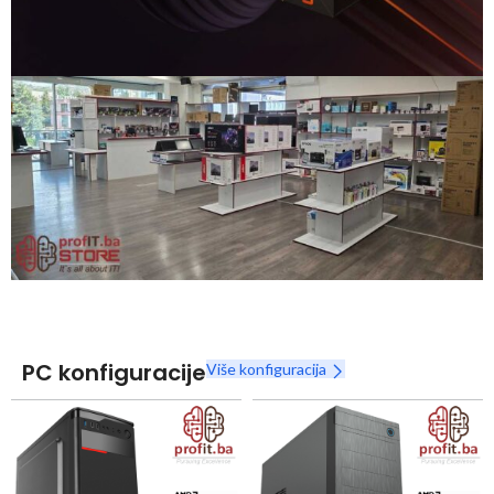
Snaga radnih stanica nikada nije bila povoljnija
Nova Ryzen 7000 serija
Naruči
PC konfiguracije
Više konfiguracija