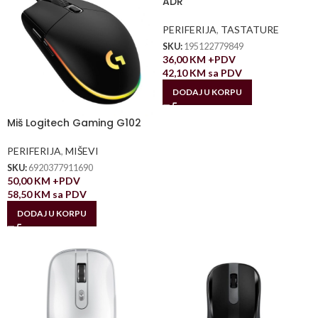
ADR
PERIFERIJA
,
TASTATURE
SKU:
195122779849
36,00
KM
+PDV
42,10
KM
sa PDV
DODAJ U KORPU
Miš Logitech Gaming G102
PERIFERIJA
,
MIŠEVI
SKU:
6920377911690
50,00
KM
+PDV
58,50
KM
sa PDV
DODAJ U KORPU