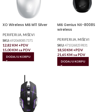
XO Wireless Miš M11 Silver
Miš Genius NX-8008S
wireless
PERIFERIJA
,
MIŠEVI
PERIFERIJA
,
MIŠEVI
SKU:
6920680857371
12,82
KM
+PDV
SKU:
4710268259831
15,00
KM
sa PDV
18,50
KM
+PDV
21,65
KM
sa PDV
DODAJ U KORPU
DODAJ U KORPU