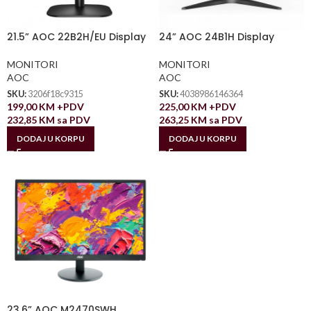
21.5” AOC 22B2H/EU Display
24” AOC 24B1H Display
MONITORI
MONITORI
AOC
AOC
SKU:
3206f18c9315
SKU:
4038986146364
199,00
KM
+PDV
225,00
KM
+PDV
232,85
KM
sa PDV
263,25
KM
sa PDV
DODAJ U KORPU
DODAJ U KORPU
23.6” AOC M2470SWH