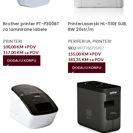
Brother printer PT-P300BT
PrinterLaserski HL-1110E SUB,
za laminirane labele
BW 20str/m
PRINTERI
PERIFERIJA
,
PRINTERI
100,00
KM
+PDV
SKU:
4977766721417
117,00
KM
sa PDV
155,00
KM
+PDV
181,35
KM
sa PDV
DODAJ U KORPU
DODAJ U KORPU