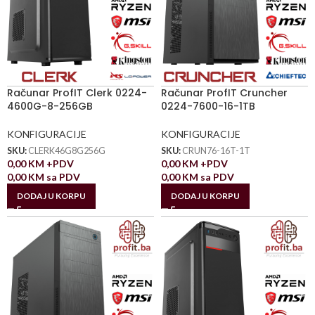
Računar ProfIT Clerk 0224-
Računar ProfIT Cruncher
4600G-8-256GB
0224-7600-16-1TB
KONFIGURACIJE
KONFIGURACIJE
SKU:
CLERK46G8G256G
SKU:
CRUN76-16T-1T
0,00
KM
+PDV
0,00
KM
+PDV
0,00
KM
sa PDV
0,00
KM
sa PDV
DODAJ U KORPU
DODAJ U KORPU